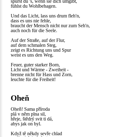
spürst du 's, wenn sie dich umgibt,
fühlst du Wohlbehagen.
Und das Licht, lass uns drum fleh'n,
dass es uns nie fehle,
braucht der Mensch nicht nur zum Seh'n,
auch noch für die Seele.
Auf der Straße, auf der Flur,
auf dem schmalen Steg,
zeigt es Richtung uns und Spur
weist es uns den Weg.
Feuer, guter starker Born,
Licht und Wärme - Zweiheit -
brenne nicht für Hass und Zorn,
leuchte für die Freiheit!
Oheň
Oheň! Sama příroda
plá v něm plna sil,
hřeje, štědrý svit ti dá,
abys jak on byl.
Když tě někdy sevře chlad