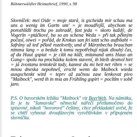
Böhmerwäldler Heimatbrief, 1990, s. 98
Slovníček: mei Oide = moje stará, is gscheida mir schau ma
uns a wenig im Gartn um' = je moudřejší, abychom se
porozhlídli trochu po zahradě, fast jeda = skoro každý, de
Vogerln =ptáčkové, ba so an schena Weda = při tak pěkným
počasí, oiwei = pořád, de Krokus san fei iatzt scho aufbliaht =
šafrány už teď pěkně rozekvetly, und d' Märznbecha brauchan
nimma lang = a bedule k tomu nepotřebují nijak dlouhý čas,
af da Haut gspiat = je cítit na kůži, mitanand ums Haus an
Gang= spolu na procházku kolem stavení, ih bleib desmol hirt
= já zvostanu tentokrát tady, kannst du mi heit net rihrn = se
mnou dneska nepohneš, erscht wenn da Maibock wieda
ausgschenkt wird = teprv až začnou zase šenkovat pivo
"Maibock", werd ih in mia an Frühling gspirt = pocítím v sobě
jaro.
P.S. O bavorském ležáku "Maibock" viz
BeerWeb
. Na námitku,
že je tu "šumavské" německé nářečí přetlumočeno do
spisovné, nikoli "hovorové" češtiny, chce překladatel uvést, že
se chtěl vyhnout dvoufázovým vysvětlivkám v připojeném
slovníčku.