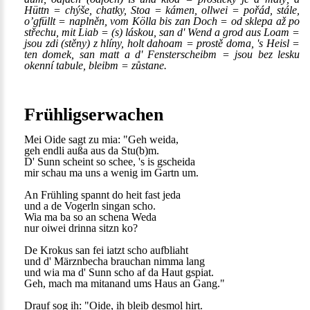
Hüttn = chýše, chatky, Stoa = kámen, ollwei = pořád, stále,
o’gfüllt = naplněn, vom Kölla bis zan Doch = od sklepa až po
střechu, mit Liab = (s) láskou, san d' Wend a grod aus Loam =
jsou zdi (stěny) z hlíny, holt dahoam = prostě doma, 's Heisl =
ten domek, san matt a d' Fensterscheibm = jsou bez lesku
okenní tabule, bleibm = zůstane.
Frühligserwachen
Mei Oide sagt zu mia: "Geh weida,
geh endli außa aus da Stu(b)m.
D' Sunn scheint so schee, 's is gscheida
mir schau ma uns a wenig im Gartn um.
An Frühling spannt do heit fast jeda
und a de Vogerln singan scho.
Wia ma ba so an schena Weda
nur oiwei drinna sitzn ko?
De Krokus san fei iatzt scho aufbliaht
und d' Märznbecha brauchan nimma lang
und wia ma d' Sunn scho af da Haut gspiat.
Geh, mach ma mitanand ums Haus an Gang."
Drauf sog ih: "Oide, ih bleib desmol hirt.