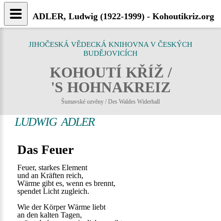
ADLER, Ludwig (1922-1999) - Kohoutikriz.org
JIHOČESKÁ VĚDECKÁ KNIHOVNA V ČESKÝCH
BUDĚJOVICÍCH
KOHOUTÍ KŘÍŽ /
'S HOHNAKREIZ
Šumavské ozvěny / Des Waldes Widerhall
LUDWIG ADLER
Das Feuer
Feuer, starkes Element
und an Kräften reich,
Wärme gibt es, wenn es brennt,
spendet Licht zugleich.
Wie der Körper Wärme liebt
an den kalten Tagen,