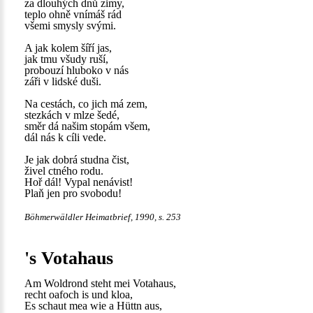
za dlouhých dnů zimy,
teplo ohně vnímáš rád
všemi smysly svými.
A jak kolem šíří jas,
jak tmu všudy ruší,
probouzí hluboko v nás
záři v lidské duši.
Na cestách, co jich má zem,
stezkách v mlze šedé,
směr dá našim stopám všem,
dál nás k cíli vede.
Je jak dobrá studna čist,
živel ctného rodu.
Hoř dál! Vypal nenávist!
Plaň jen pro svobodu!
Böhmerwäldler Heimatbrief, 1990, s. 253
's Votahaus
Am Woldrond steht mei Votahaus,
recht oafoch is und kloa,
Es schaut mea wie a Hüttn aus,