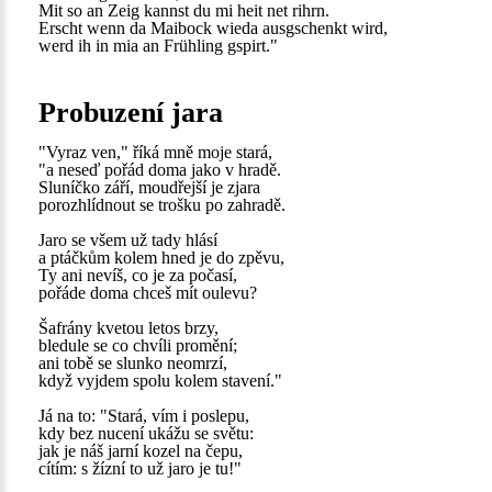
Mit so an Zeig kannst du mi heit net rihrn.
Erscht wenn da Maibock wieda ausgschenkt wird,
werd ih in mia an Frühling gspirt."
Probuzení jara
"Vyraz ven," říká mně moje stará,
"a neseď pořád doma jako v hradě.
Sluníčko září, moudřejší je zjara
porozhlídnout se trošku po zahradě.
Jaro se všem už tady hlásí
a ptáčkům kolem hned je do zpěvu,
Ty ani nevíš, co je za počasí,
pořáde doma chceš mít oulevu?
Šafrány kvetou letos brzy,
bledule se co chvíli promění;
ani tobě se slunko neomrzí,
když vyjdem spolu kolem stavení."
Já na to: "Stará, vím i poslepu,
kdy bez nucení ukážu se světu:
jak je náš jarní kozel na čepu,
cítím: s žízní to už jaro je tu!"