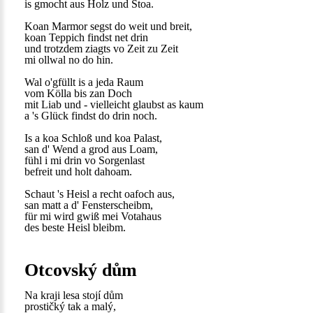
is gmocht aus Holz und Stoa.
Koan Marmor segst do weit und breit,
koan Teppich findst net drin
und trotzdem ziagts vo Zeit zu Zeit
mi ollwal no do hin.
Wal o'gfüllt is a jeda Raum
vom Kölla bis zan Doch
mit Liab und - vielleicht glaubst as kaum
a 's Glück findst do drin noch.
Is a koa Schloß und koa Palast,
san d' Wend a grod aus Loam,
fühl i mi drin vo Sorgenlast
befreit und holt dahoam.
Schaut 's Heisl a recht oafoch aus,
san matt a d' Fensterscheibm,
für mi wird gwiß mei Votahaus
des beste Heisl bleibm.
Otcovský dům
Na kraji lesa stojí dům
prostičký tak a malý,