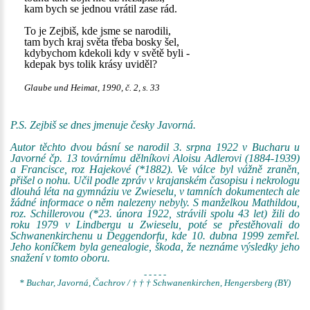
kam bych se jednou vrátil zase rád.
To je Zejbiš, kde jsme se narodili,
tam bych kraj světa třeba bosky šel,
kdybychom kdekoli kdy v světě byli -
kdepak bys tolik krásy uviděl?
Glaube und Heimat, 1990, č. 2, s. 33
P.S. Zejbiš se dnes jmenuje česky Javorná.
Autor těchto dvou básní se narodil 3. srpna 1922 v Bucharu u
Javorné čp. 13 továrnímu dělníkovi Aloisu Adlerovi (1884-1939)
a Francisce, roz Hajekové (*1882). Ve válce byl vážně zraněn,
přišel o nohu. Učil podle zpráv v krajanském časopisu i nekrologu
dlouhá léta na gymnáziu ve Zwieselu, v tamních dokumentech ale
žádné informace o něm nalezeny nebyly. S manželkou Mathildou,
roz. Schillerovou (*23. února 1922, strávili spolu 43 let) žili do
roku 1979 v Lindbergu u Zwieselu, poté se přestěhovali do
Schwanenkirchenu u Deggendorfu, kde 10. dubna 1999 zemřel.
Jeho koníčkem byla genealogie, škoda, že neznáme výsledky jeho
snažení v tomto oboru.
- - - - -
* Buchar, Javorná, Čachrov / † † † Schwanenkirchen, Hengersberg (BY)