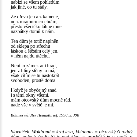
nabízí se všem pohledům
jak jiné, co tu stály.
Ze dřeva jen a z kamene,
ne z mramoru co chrám,
přesto všecičko táhne mne
nazpátky domů k nám.
Ten dům je totiž naplněn
od sklepa po střechu
láskou a štěstím celý jen,
v něm najdu útěchu.
Není to zámek ani hrad,
jen z hlíny stěny to má,
však cítím se tu nastokrát
svoboden, prostě doma.
I když je obyčejný snad
i s těmi okny všemi,
mám otcovský dům mocně rád,
nade vše v světě je mi.
Böhmerwäldler Heimatbrief, 1990, s. 398
Slovníček: Woldrond = kraj lesa, Votahaus = otcovský či rodný
dům, oafach (oafoch) is und kloa = prostičký je a malý, a