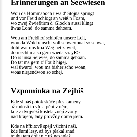
Erinnerungen an Seewiesen
Wou da Hommaboch üwa d' Stojna springt
und vor Freid schlogt an weiß'n Foam,
wo zwej Zwiefltirm d' Glock'n aussi klingt
üwas Lond, do samma dahoam.
Wou am Freidhof schlofen unsere Leit,
wou da Wold rauscht voll schwermuat so schwa,
dohi war uns koa Weg net z' weit,
do mecht ma so gern wieda sa. ÿR>
Do is unsa Sejwies, do samma geboan,
Do tat ma gern z' Fouß higej,
wal üwarol, wou ma bisher scho woan,
woas nirgendwou so schej.
Vzpomínka na Zejbiš
Kde si náš potok skáče přes kameny,
až radostí to vře a pění v něm,
kde z dvojvěží kostela znějí zvony
nad krajem, tady provždy doma jsem.
Kde na hřbitově spějí všichni naši,
kde šumí lesy, až bys plakal snad,
touhu tam dojít nic už nezaplaší,