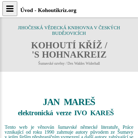
Úvod - Kohoutikriz.org
JIHOČESKÁ VĚDECKÁ KNIHOVNA V ČESKÝCH
BUDĚJOVICÍCH
KOHOUTÍ KŘÍŽ /
'S HOHNAKREIZ
Šumavské ozvěny / Des Waldes Widerhall
JAN MAREŠ
elektronická verze IVO KAREŠ
Tento web je věnován šumavské německé literatuře. Práce
vznikající od roku 1990 zahrnuje autory původem ze Šumavy
v jejím širším přeshraničním vymezení a další autory zabývající se