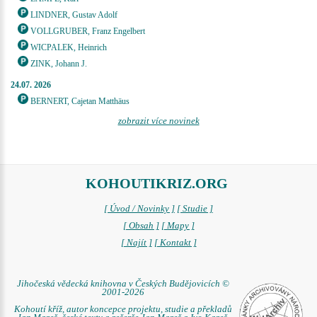
LINDNER, Gustav Adolf
VOLLGRUBER, Franz Engelbert
WICPALEK, Heinrich
ZINK, Johann J.
24.07. 2026
BERNERT, Cajetan Matthäus
zobrazit více novinek
KOHOUTIKRIZ.ORG
[ Úvod / Novinky ]
[ Studie ]
[ Obsah ]
[ Mapy ]
[ Najít ]
[ Kontakt ]
Jihočeská vědecká knihovna v Českých Budějovicích ©
2001-2026
Kohoutí kříž, autor koncepce projektu, studie a překladů