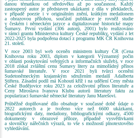
danou tématikou od středověku až po současnost. Každý
zastoupený autor je představen ukázkami z díla v překladech,
v případě poezie i v originálním znění, krátkým medailonem
a obrazovou přílohou, součástí publikace je rovněž studie
v českém i německém jazyce a digitalizované historické mapy
Šumavy. První vydání (306 autorů, 2001) bylo realizováno
v rámci grantu Ministerstva kultury České republiky, vydání z let
2022-2025 byla podpořena dotací z programu MK ČR Knihovna
21. století.
V roce 2003 byl web oceněn ministrem kultury ČR (Cena
Knihovna roku 2003, diplom v kategorii Významný počin
v oblasti poskytování veřejných a informačních služeb), v roce
2018 získal zvláštní cenu Šumavy litery za mimořádný přínos
šumavské literatuře. V roce 2021 byli tvůrci oceněni
Sudetoněmeckým krajanským sdružením medailí Adalberta
Stiftera. Zásadní podíl má Kohoutí kříž i na udělení Ceny města
České Budějovice roku 2023 za celoživotní přínos literatuře a
Ceny Miroslava Ivanova Klubu autorů literatury faktu za
popularizaci šumavské německé literatury Janu Marešovi.
Průběžně doplňované dílo obsahuje v současné době údaje o
2822 autorech a je tvořeno více než 6600 ukázkami,
biografickými daty, medailony, bibliografickými odkazy, 4500
dokumenty v obrazové příloze, případně vysvětlivkami
a slovníčky nářečních výrazů, to vše s možností plnotextového
vyhledávání.