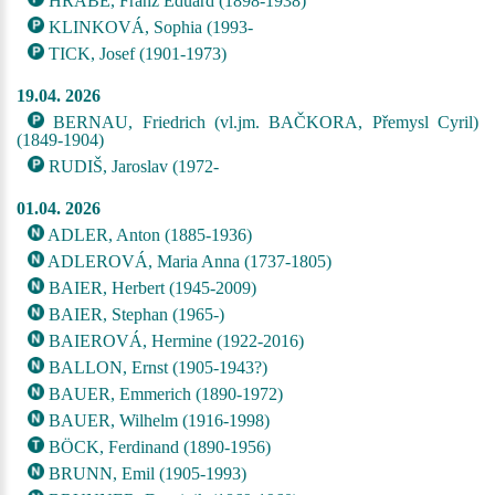
HRABE, Franz Eduard (1898-1938)
KLINKOVÁ, Sophia (1993-
TICK, Josef (1901-1973)
19.04. 2026
BERNAU, Friedrich (vl.jm. BAČKORA, Přemysl Cyril)
(1849-1904)
RUDIŠ, Jaroslav (1972-
01.04. 2026
ADLER, Anton (1885-1936)
ADLEROVÁ, Maria Anna (1737-1805)
BAIER, Herbert (1945-2009)
BAIER, Stephan (1965-)
BAIEROVÁ, Hermine (1922-2016)
BALLON, Ernst (1905-1943?)
BAUER, Emmerich (1890-1972)
BAUER, Wilhelm (1916-1998)
BÖCK, Ferdinand (1890-1956)
BRUNN, Emil (1905-1993)