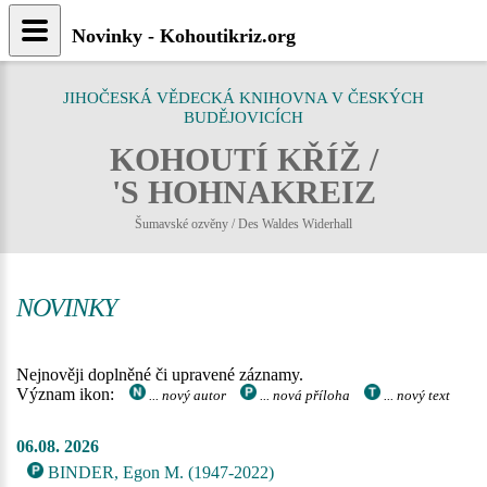
Novinky - Kohoutikriz.org
JIHOČESKÁ VĚDECKÁ KNIHOVNA V ČESKÝCH
BUDĚJOVICÍCH
KOHOUTÍ KŘÍŽ /
'S HOHNAKREIZ
Šumavské ozvěny / Des Waldes Widerhall
NOVINKY
Nejnověji doplněné či upravené záznamy.
Význam ikon:
... nový autor
... nová příloha
... nový text
06.08. 2026
BINDER, Egon M. (1947-2022)