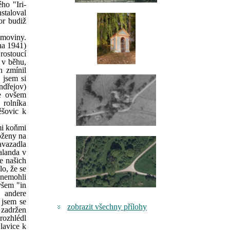
ho "Iri-
staloval
or budiž
omoviny.
pna 1941)
rostoucí
 v běhu,
h zmínil
 jsem si
ndřejov)
je ovšem
 rolníka
ěšovic k
mi koňmi
oženy na
avazadla
alanda v
le našich
lo, že se
 nemohli
všem "in
 andere
 jsem se
zobrazit všechny přílohy
m zadržen
rozhlédl
 lavice k