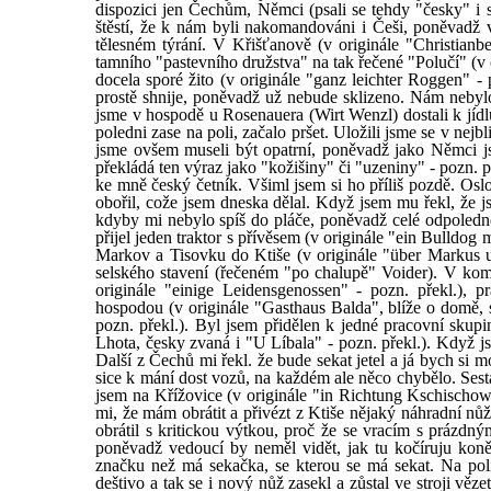
dispozici jen Čechům, Němci (psali se tehdy "česky" i 
štěstí, že k nám byli nakomandováni i Češi, poněvadž 
tělesném týrání. V Křišťanově (v originále "Christian
tamního "pastevního družstva" na tak řečené "Polučí" (v or
docela sporé žito (v originále "ganz leichter Roggen" -
prostě shnije, poněvadž už nebude sklizeno. Nám nebylo
jsme v hospodě u Rosenauera (Wirt Wenzl) dostali k jídl
poledni zase na poli, začalo pršet. Uložili jsme se v nejb
jsme ovšem museli být opatrní, poněvadž jako Němci js
překládá ten výraz jako "kožišiny" či "uzeniny" - pozn. př
ke mně český četník. Všiml jsem si ho příliš pozdě. Os
obořil, cože jsem dneska dělal. Když jsem mu řekl, že js
kdyby mi nebylo spíš do pláče, poněvadž celé odpoledne 
přijel jeden traktor s přívěsem (v originále "ein Bulldog
Markov a Tisovku do Ktiše (v originále "über Markus 
selského stavení (řečeném "po chalupě" Voider). V komo
originále "einige Leidensgenossen" - pozn. překl.), 
hospodou (v originále "Gasthaus Balda", blíže o domě,
pozn. překl.). Byl jsem přidělen k jedné pracovní skup
Lhota, česky zvaná i "U Líbala" - pozn. překl.). Když j
Další z Čechů mi řekl. že bude sekat jetel a já bych si 
sice k mání dost vozů, na každém ale něco chybělo. Sesta
jsem na Křížovice (v originále "in Richtung Kschischowit
mi, že mám obrátit a přivézt z Ktiše nějaký náhradní n
obrátil s kritickou výtkou, proč že se vracím s prázd
poněvadž vedoucí by neměl vidět, jak tu kočíruju kon
značku než má sekačka, se kterou se má sekat. Na poli
deštivo a tak se i nový nůž zasekl a zůstal ve stroji věz