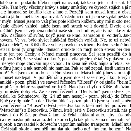
obě se mi podařilo hřeben opět narovnat, takže se jetel dal sekat. Př
Ktiše. Tam byly všechny krávy s telaty umístěny ve čtyřech stájích a já
el a z hromad se kouřilo jako z hnoje. Později jsem musel krmit a obsta
saři a já ho směl taky opatrovat. Následující noci jsem se vydal pěšky 
 mlýn. Musel jsem to vzít přes pole křížem krážem, aby mě nikdo nech
ýtalo děsivý vzhled, takže jsem měl strach vejít dovnitř. Dveře a o
Chtěl jsem si zejména odnést naše stojací hodiny, ale ty už také zmiz
tiše. Začínalo už svítat, když jsem se kradl zahradou u Voiderů. Jako
movem. Ve vsi bylo slyšet hulákání českých vojáků. Ne, to už neby
ějská neděle", ve Ktiši dříve velké posvícení s trhem. Kolem sedmé hod
metal u koní (v originále "danach drückte ich mich noch etwas bei den
 je to jen pro Čechy a Němci musejí pracovat. Šel jsem později do h
jí pověděl, že se starám o koně, postavila přede mě talíř s gulášem a 
ému nebylo moje chování nijak vhod. Ta žena mě však hájila a řekla, ž
e fůru hnoje a tak nemohl nic namítat. Pak se mě zeptal, jestli umím n
ou!" Šel jsem s ním do selského stavení u Matschiniů (dnes tam stojí 
m musel naklepat. V pondělí ráno jsem dostal zase nový úkol, který 
niklá - pozn. překl.) ve stavení řečeném "Blosei" (v originále "beim B
 přišel o dobré zaopatření ve Ktiši. Nato jsem byl do Ktiše přikázán 
byl umístěn dobytek. Ze stavení řečeného "Deutschn" jsem odvezl je
oslali ke Schmiedovi (čp. 24 už tam nestojí - pozn. překl.) do Břez
ýně (v originále "in der Tischmühle" - pozn. překl.) jsem se bavil s n
avení řečeného "Blosei" odvést ještě dva koně, kteří měli být poraženi.
Matschini") z Březovíku. Němci, kteří ještě v Březovíku zůstali, nás p
ostavit do Ktiše, poněvadž tam už čeká nákladní auto, aby nás od
 a my nastoupili na auto. Jeho korba byla tak plná, že na ní nemohl vě
í osob a zavazadel k dobytčím vagonům našeho transportu. Mladí muž
í. Češi stáli okolo a neuměli mumlat nic jiného než "honem, honem". Na