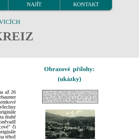
NAJÍT
KONTAKT
VICÍCH
KREIZ
Obrazové přílohy:
(ukázky)
na až 26
iebaumer
ozemkové
 všechny
riginále
 za drahé
poněvadž
cové" či
riginále
na téhož