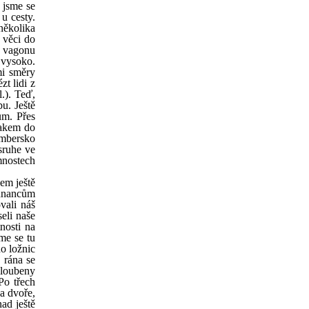
 jsme se
u cesty.
několika
 věci do
u vagonu
 vysoko.
mi směry
t lidi z
l.). Teď,
u. Ještě
ům. Přes
lakem do
embersko
sruhe ve
mnostech
sem ještě
yhnancům
vali náš
eli naše
nosti na
me se tu
do ložnic
 rána se
hloubeny
Po třech
a dvoře,
ad ještě