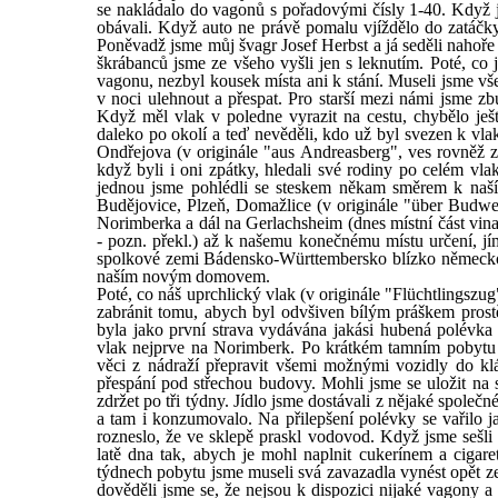
se nakládalo do vagonů s pořadovými čísly 1-40. Když j
obávali. Když auto ne právě pomalu vjíždělo do zatáčky,
Poněvadž jsme můj švagr Josef Herbst a já seděli nahoře
škrábanců jsme ze všeho vyšli jen s leknutím. Poté, co j
vagonu, nezbyl kousek místa ani k stání. Museli jsme v
v noci ulehnout a přespat. Pro starší mezi námi jsme z
Když měl vlak v poledne vyrazit na cestu, chybělo ješt
daleko po okolí a teď nevěděli, kdo už byl svezen k vlak
Ondřejova (v originále "aus Andreasberg", ves rovněž zan
když byli i oni zpátky, hledali své rodiny po celém vla
jednou jsme pohlédli se steskem někam směrem k naší
Budějovice, Plzeň, Domažlice (v originále "über Budwei
Norimberka a dál na Gerlachsheim (dnes místní část v
- pozn. překl.) až k našemu konečnému místu určení, jí
spolkové zemi Bádensko-Württembersko blízko německo-f
naším novým domovem.
Poté, co náš uprchlický vlak (v originále "Flüchtlingszug
zabránit tomu, abych byl odvšiven bílým práškem prost
byla jako první strava vydávána jakási hubená polévka 
vlak nejprve na Norimberk. Po krátkém tamním pobytu 
věci z nádraží přepravit všemi možnými vozidly do kl
přespání pod střechou budovy. Mohli jsme se uložit na 
zdržet po tři týdny. Jídlo jsme dostávali z nějaké společné
a tam i konzumovalo. Na přilepšení polévky se vařilo 
rozneslo, že ve sklepě praskl vodovod. Když jsme sešli
latě dna tak, abych je mohl naplnit cukerínem a cigar
týdnech pobytu jsme museli svá zavazadla vynést opět z
dověděli jsme se, že nejsou k dispozici nijaké vagony a 