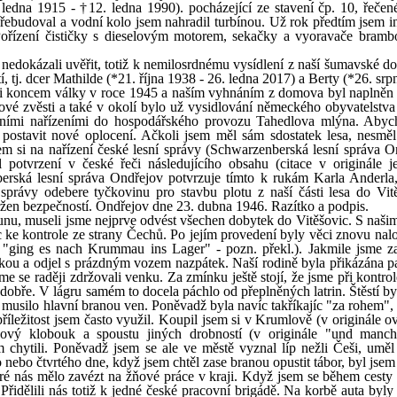
. ledna 1915 - †12. ledna 1990). pocházející ze stavení čp. 10, řečené
ebudoval a vodní kolo jsem nahradil turbínou. Už rok předtím jsem in
 Pořízení čističky s dieselovým motorem, sekačky a vyoravače bramb
edokázali uvěřit, totiž k nemilosrdnému vysídlení z naší šumavské d
í, tj. dcer Mathilde (*21. října 1938 - 26. ledna 2017) a Berty (*26. sr
ezi koncem války v roce 1945 a naším vyhnáním z domova byl naplněn 
ové zvěsti a také v okolí bylo už vysidlování německého obyvatelstva
láštními nařízeními do hospodářského provozu Tahedlova mlýna. Abyc
postavit nové oplocení. Ačkoli jsem měl sám sdostatek lesa, nesměl
em si na nařízení české lesní správy (Schwarzenberská lesní správa O
 potvrzení v české řeči následujícího obsahu (citace v originále 
erská lesní správa Ondřejov potvrzuje tímto k rukám Karla Anderla,
správy odebere tyčkovinu pro stavbu plotu z naší části lesa do Vit
ržen bezpečností. Ondřejov dne 23. dubna 1946. Razítko a podpis.
unu, museli jsme nejprve odvést všechen dobytek do Vitěšovic. S naši
c ke kontrole ze strany Čechů. Po jejím provedení byly věci znovu nal
e "ging es nach Krummau ins Lager" - pozn. překl.). Jakmile jsme z
rukou a odjel s prázdným vozem nazpátek. Naší rodině byla přikázána p
e se raději zdržovali venku. Za zmínku ještě stojí, že jsme při kontro
 dobře. V lágru samém to docela páchlo od přeplněných latrin. Štěstí by
 musilo hlavní branou ven. Poněvadž byla navíc takříkajíc "za rohem",
říležitost jsem často využil. Koupil jsem si v Krumlově (v originále o
ový klobouk a spoustu jiných drobností (v originále "und manch
 chytili. Poněvadž jsem se ale ve městě vyznal líp nežli Češi, uměl
o nebo čtvrtého dne, když jsem chtěl zase branou opustit tábor, byl jse
ré nás mělo zavézt na žňové práce v kraji. Když jsem se během cesty 
 Přidělili nás totiž k jedné české pracovní brigádě. Na korbě auta byly