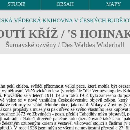
STUDIE
OBSAH
MAPY
ESKÁ VĚDECKÁ KNIHOVNA V ČESKÝCH BUDĚJO
UTÍ KŘÍŽ / 'S HOHNA
Šumavské ozvěny / Des Waldes Widerhall
hu pekl chleba, svědčí přítomnost velké pece, která mohla být osaze
 Na vyměřování Vitěšovického lesa (v originále "die Vermessung des Kr
ví. Provádělo se v letech 1911-1913 a roku 1914 bylo zaneseno do p
ové válce se v nově vzniklém Československu objevil zákon, který
ové reformy za státní. Mnohé obce, jako např. Volary a Zbytiny (v o
 zákona propásly a musely si pak dřevo ze svého vlastního lesa kupovat
 prosince 1873 ve Zbytinách - pozn. překl.) Tahedlův mlýn přestavěl, 
 nahradil někdejší dřevěné palečné kolo (označované také jako "pal
 železným ozubeným kolem a vestavěl válcovací stolici a čistírnu (v o
překl.). V roce 1936 jsem mlýn se všemi nemovitostmi převzal a 27. říj