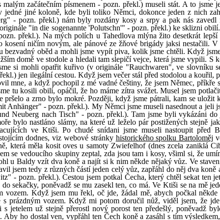
s malým začátečním písmenem - pozn. překl.) museli stát. A to jsme je
v jedné jiné koloně, kde byli toliko Němci, dokonce jeden z nich za
berg" - pozn. překl.) nám byly rozdány kosy a srpy a pak nás zavedl
iginále "in die sogenannte 'Polutschn'" - pozn. překl.) ke sklizni obilí
 pozn. překl.). Na mých polích u Tahedlova mlýna žito desetkrát lepší 
 kosení ničím novým, ale pánové ze žňové brigády jaksi nestačili. V
u bezvadný oběd a mohli jsme vypít piva, kolik jsme chtěli. Když jsme
ližším domě ve stodole a hledali tam slepičí vejce, která jsme vypili. S
me si mohli opatřit kuřivo (v originále "Rauchwaren", ve slovníku 
ekl.) jen ilegální cestou. Když jsem večer stál před stodolou a kouřil, p
lovil mne, a když pochopil z mé vadné češtiny, že jsem Němec, příkře 
me tu kosili obilí, opáčil, že ho máme zítra svážet. Musel jsem potlač
pršelo a zrno bylo mokré. Později, když jsme pátrali, kam se uložit k
 mit Anhänger" - pozn. překl.). My Němci jsme museli nasednout a jeli 
und Neuberg nach Tisch" - pozn. překl.). Tam jsme byli vykázáni do
ře bylo nastláno slámy, na které už leželo pár postižených stejně ja
pracujících ve Ktiši. Po chudé snídani jsme museli nastoupit před 
 stojícím dodnes, viz webové stránky
historického spolku Bartoloměj
ve
ině, která měla kosit oves u samoty Zwiefelhof (dnes zcela zaniklá Ci
sem se vedoucího skupiny zeptal, zda jsou tam i kosy, všiml si, že umí
mohl u Baldy vzít dva koně a najít si k nim někde nějaký vůz. Ve stave
vil jsem tedy z různých částí jeden celý vůz, zapřáhl do něj dva koně 
z" - pozn. překl.). Cestou jsem potkal Čecha, který chtěl sekat ten je
ůž do sekačky, poněvadž se mu zasekl ten, co má. Ve Ktiši se na mě je
ným vozem. Když jsem mu řekl, oč jde, žádal mě, abych počkal někde 
ě s prázdným vozem. Když mi potom doručil nůž, viděl jsem, že jde
 s jetelem už stejně přerostl nový porost ten předešlý, poněvadž by
et. Aby ho dostal ven, vypřáhl ten Čech koně a zasáhl s tím výsledkem,