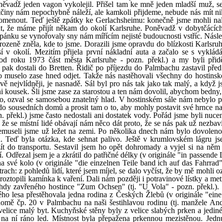
něvadž jeden vagon vykolejil. Přišel tam ke mně jeden mladší muž, s
tčiny nám nepochybně náleží, ale kamkoli přijdeme, nebude nás mít ni
pomenout. Teď ještě zpátky ke Gerlachsheimu: konečně jsme mohli nal
at, že máme přijít někam do okolí Karlsruhe. Poněvadž v dobytčácíc
spánku se vynořovaly sny nám mířícím nejisté budoucnosti vstříc. Násle
irozeně zněla, kde to jsme. Dorazili jsme opravdu do blízkosti Karlsru
 v okolí. Mezitím přijela první nákladní auta a začalo se s vyklád
(od roku 1973 část města Karlsruhe - pozn. překl.) a my byli přid
 pak dostali do Bretten. Řidič po příjezdu do Palmbachu zastavil před 
o muselo zase hned odjet. Takže nás nastěhovali všechny do hostinsk
vě nejvlídněji, je nasnadě. Sál byl pro nás tak jako tak malý, a když 
i kousek. Šli jsme zase za starostou a ten nám dovolil, abychom bedny,
šilo, ozval se samosebou znatelný hlad. V hostinském sále nám nebylo 
 do sousedních domů a prosit tam o to, aby mohly postavit své hrnce n
překl.) jsme často nedostali ani dostatek vody. Pořád jsme byli nucen
 že se místní lidé obávají nám něco dát proto, že se nás pak už nezbav
a nemuseli jsme už ležet na zemi. Po několika dnech nám bylo dovoleno
 Teď byla otázka, kde sehnat palivo. Ještě v krumlovském lágru js
ít do transportu. Sestavil jsem ho opět dohromady a vyjel si na něm 
. Odřezal jsem je a zkrátil do patřičné délky (v originále "in passende
 na své kolo (v originále "die einzelnen Teile band ich auf das Fahrrad
rach: z pohledů lidí, které jsem míjel, se dalo vyčíst, že by mě mohli o
 roztopili kamínka k vaření. Dali nám později i potravinové lístky a met
ehdy zavřeného hostince "Zum Ochsen" (tj. "U Vola" - pozn. překl.).
ho lesa přestěhovala jedna rodina z Českých Žlebů (v originále "eine
domě čp. 20 v Palmbachu na naši šestihlavou rodinu (tj. manžele And
 velice malý byt. Kuchyňské stěny byly z velice slabých prken a jedin
l na ní ráno led. Místnost byla přepažena prkennou mezistěnou. Jednu