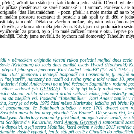
řekl.), ačkoli tam stálo jen jízdní kolo a jedna skříň. Důvod byl ale 
ův příkaz přestěhovat ke staré hostinské u "Lamma". Poněvadž ale h
 originále "das Hausmädchen" - pozn. překl.) a moje matka už na to byl
 malém prostoru rozestavit tři postele a tak spali ty tři děti v jedn
nosit taky tam dolů. Dělalo se všechno možné, aby nám bylo dáno najev
ý člověk, ale komando měla jeho žena. Když jsem si podomácku sestro
ho vyúčtování za proud, bylo jí to malé zařízení trnem v oku. Teprve p
esitelnější. Tehdy jsme nevěřili, že bychom náš domovský Tahedlův mlý
řídil v německém originále vlastní rukou poslední majitel dnes zcela
těšovic (Kriebaum) do zcela dnes zaniklé osady Hvozd (Hochwald) Ka
ji přepsal jeho syn a jmenovec Karl Anderl "mladší" (*2. září 1942 - 
z roku 1921 jmenoval i tehdejší hospodář na Losnemühle, tj. mlýně 
rl "nejstarší", narozený na rozdíl od svého syna a také vnuka 10. pro
i Anderlovi (také Anderleovi) na mlýně řečeném Sagmühle v rodinné po
ně vůbec sledovat (viz
GEDBAS
). To už by byl košatý rodokmen. Jenž
cích skonal, zuřila už osudná druhá světová válka, jejíž následky od
a sta zdejších vsí. Poslední "Tahedlmüller" Karl Anderl zemřel v n
u, který je od roku 1975 částí města Karlsruhe, ležícího při břehu R
ěci poznamenat, že Palmbach založilo v roce 1701 dvacet osm ro
Savojsku nazvalo ten nový původně "La Balme". Dá se snad říci, že t
ud jsem Anderlovy vzpomínky překládal, na jejich závěr uvádí, že z t
erta Schäferová v Karlsruhe, která
Antonu Geyerovi
(i samostatně zas
k dispozici, a její sestra Mathilde, která ovšem v lednu 2017 zemřela a
mühle vlastně vypadal, jen že stál při cestě z Chvalšin do někdejších 