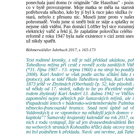
ponechala paní domu (v originále "die Hausfrau" - pozn. p
co v bytě provozujeme. Moje matka se měla na starost
potřebovala někoho, kdo by jí byl k ruce jako služka (v
stará, nebylo z přesunu nic. Museli jsme proto v našem
pohromadě. Vodu jsme si směli brát ze stáje a splašky 
nejsme rádi viděni. Pan domácí Löffler byl sice rozumn
elektrický vařič a řekl jí, že zaplatíme polovičku celé
reformě z roku 1947 byla naše existence v cizí zemi sn
už nikdy spatřit.
Böhmerwäldler Jahrbuch 2017, s. 165-173
Text rodinné kroniky, z níž je náš překlad ukázkou, po
Tahedlova mlýna při cestě z rovněž zcela zaniklých Vi
(*31. října 1907 - †3. srpna 1960) a na stroji ho pozdě
2008). Karl Anderl se však podle archu sčítání lidu 
(potoce), jak se také říkalo Tahedlovu mlýnu, Karl Ande
1873 ještě ve Zbytinách (Oberhaid) čp. 52, kde působil
už někdy od 17. století, odkdy to lze po třicetileté voj
rodem zbytinský Karl Anderl 13. dubna 1942 ve Vitěšovi
zapomnění nejen pěkných pár šumavských mlýnů, ale i n
třiapadesáti letech v bádensko-württemberském Palmbach
německo-francouzské hranice. Snad není úplně od v
Valdenských a ve vzpomínce na někdejší jejich domov v 
kapitola"? Šumavský krajanský kalendář na rok 2017, odk
nich z rodu vystupují, žije už jen dvaasedmdesátiletá B
na webových stranách Kohoutího kříže) dala otcovy texty 
mi byl podnětem k překladu. Navíc ani nevíme, jak Tahedl