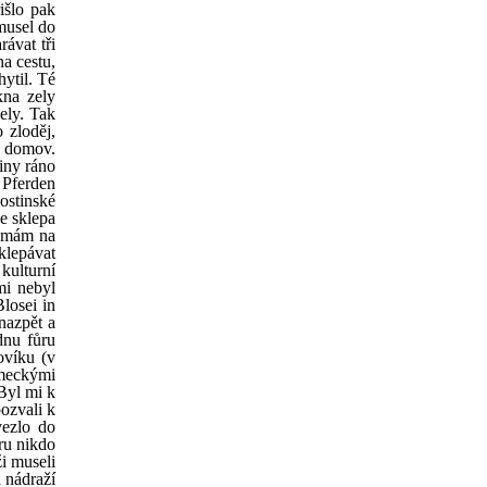
išlo pak
 musel do
rávat tři
na cestu,
ytil. Té
kna zely
ely. Tak
 zloděj,
l domov.
iny ráno
 Pferden
ostinské
ze sklepa
e mám na
aklepávat
kulturní
mi nebyl
losei in
nazpět a
dnu fůru
ovíku (v
ěmeckými
 Byl mi k
ozvali k
vezlo do
ru nikdo
i museli
 nádraží