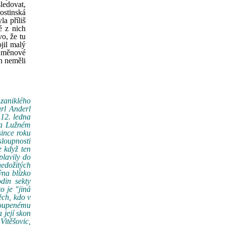
sledovat,
ostinská
a příliš
é z nich
o, že tu
jil malý
o měnové
n neměli
 zaniklého
rl Anderl
†12. ledna
na Lužném
since roku
sloupnosti
e když ten
plavily do
edožitých
ýna blízko
din sekty
o je "jiná
ěch, kdo v
toupenému
 její skon
Vitěšovic,