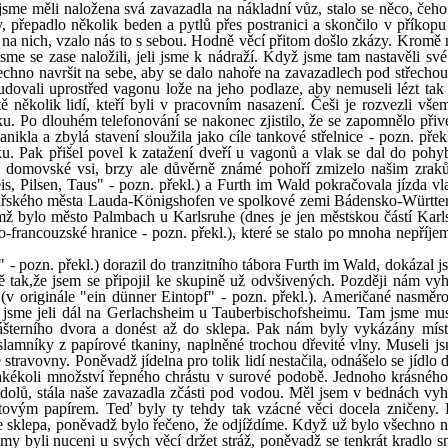
sme měli naložena svá zavazadla na nákladní vůz, stalo se něco, čeho
 přepadlo několik beden a pytlů přes postranici a skončilo v příkopu 
 na nich, vzalo nás to s sebou. Hodně věcí přitom došlo zkázy. Kromě 
sme se zase naložili, jeli jsme k nádraží. Když jsme tam nastavěli své
šechno navršit na sebe, aby se dalo nahoře na zavazadlech pod střecho
budovali uprostřed vagonu lože na jeho podlaze, aby nemuseli lézt tak
ě několik lidí, kteří byli v pracovním nasazení. Češi je rozvezli vše
u. Po dlouhém telefonování se nakonec zjistilo, že se zapomnělo přivéz
ikla a zbylá stavení sloužila jako cíle tankové střelnice - pozn. přek
ku. Pak přišel povel k zatažení dveří u vagonů a vlak se dal do pohyb
 domovské vsi, brzy ale důvěrně známé pohoří zmizelo našim zrak
s, Pilsen, Taus" - pozn. překl.) a Furth im Wald pokračovala jízda v
inařského města Lauda-Königshofen ve spolkové zemi Bádensko-Württ
mž bylo město Palmbach u Karlsruhe (dnes je jen městskou částí Karl
rancouzské hranice - pozn. překl.), které se stalo po mnoha nepříje
" - pozn. překl.) dorazil do tranzitního tábora Furth im Wald, dokázal j
ě tak,že jsem se připojil ke skupině už odvšivených. Později nám v
(v originále "ein dünner Eintopf" - pozn. překl.). Američané nasměro
jsme jeli dál na Gerlachsheim u Tauberbischofsheimu. Tam jsme mus
ášterního dvora a donést až do sklepa. Pak nám byly vykázány míst
slamníky z papírové tkaniny, naplněné trochou dřevité vlny. Museli js
 stravovny. Poněvadž jídelna pro tolik lidí nestačila, odnášelo se jídlo 
jakékoli množství řepného chrástu v surové podobě. Jednoho krásného
 dolů, stála naše zavazadla zčásti pod vodou. Měl jsem v bednách vy
etovým papírem. Teď byly ty tehdy tak vzácné věci docela zničeny. 
e sklepa, poněvadž bylo řečeno, že odjíždíme. Když už bylo všechno n
my byli nuceni u svých věcí držet stráž, poněvadž se tenkrát kradlo sn