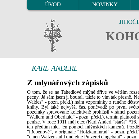
ÚVOD
NOVINKY
JIHOČ
KOHO
KARL ANDERL
Z mlynářových zápisků
O tom, že se na Tahedlově mlýně dříve ve větším rozsa
pecny. Já sám jsem ji boural, takže to vím tak přesně.
Waldes" - pozn. překl.) mám vzpomínky z raného dětst
knihy. Byl také nejvyšší čas, poněvadž po první svět
pozemky spravované kolektivně prohlásil v rámci pozemk
"Wallern und Oberhaid" - pozn. překl.), termín platnosti
peníze. V roce 1911 můj otec (Karl Anderl "starší" *16.
ten předtím mlel jen pomocí mlýnských kamenů. Později
"hřebenové", v originále "Holzkammrad" - pozn. překl.)
"einen Walzenstuhl und eine Putzerei eingebaut" - pozn. 