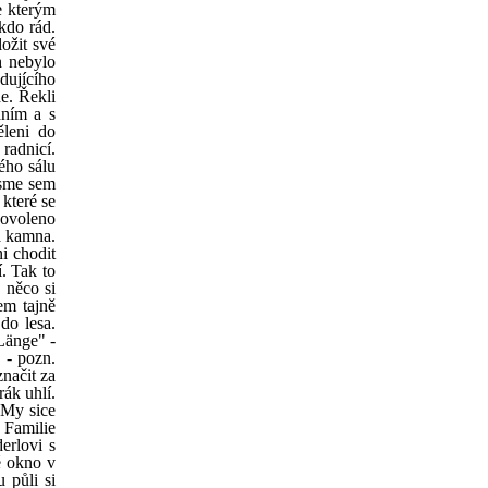
e kterým
kdo rád.
ožit své
h nebylo
dujícího
he. Řekli
áním a s
ěleni do
radnicí.
ého sálu
jsme sem
 které se
povoleno
a kamna.
i chodit
í. Tak to
 něco si
em tajně
do lesa.
 Länge" -
" - pozn.
značit za
rák uhlí.
 My sice
 Familie
erlovi s
é okno v
 půli si