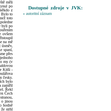
ště měli
hynul po
Dostupné zdroje v JVK:
 někdo z
autoritní záznam
. Bylo to
než toto
 poledne
 byli po
 kouřením
se ovšem
řistoupil
se na mě
it úsměv,
e spaní,
jsme přes
 jednoho
ko my (v
Baldovou
 Ktiši -
bulářova
m česky.
ních bylo
a zamířil
tel. Řekl
den Čech
stranou,
 o jinou
lo hodně
 že strhl