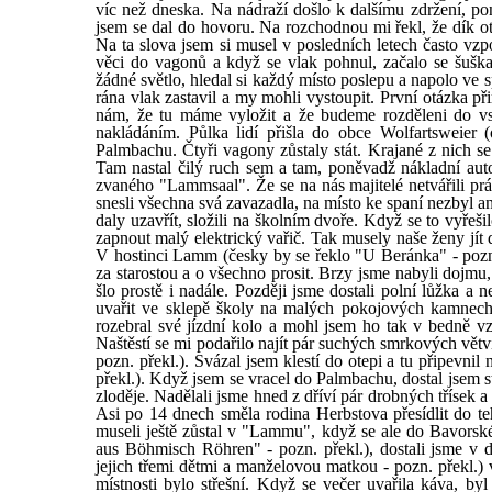
víc než dneska. Na nádraží došlo k dalšímu zdržení, po
jsem se dal do hovoru. Na rozchodnou mi řekl, že dík o
Na ta slova jsem si musel v posledních letech často vz
věci do vagonů a když se vlak pohnul, začalo se šušk
žádné světlo, hledal si každý místo poslepu a napolo ve 
rána vlak zastavil a my mohli vystoupit. První otázka př
nám, že tu máme vyložit a že budeme rozděleni do vsí
nakládáním. Půlka lidí přišla do obce Wolfartsweier 
Palmbachu. Čtyři vagony zůstaly stát. Krajané z nich se
Tam nastal čilý ruch sem a tam, poněvadž nákladní aut
zvaného "Lammsaal". Že se na nás majitelé netvářili prá
snesli všechna svá zavazadla, na místo ke spaní nezbyl an
daly uzavřít, složili na školním dvoře. Když se to vyře
zapnout malý elektrický vařič. Tak musely naše ženy jít
V hostinci Lamm (česky by se řeklo "U Beránka" - pozn. 
za starostou a o všechno prosit. Brzy jsme nabyli dojmu,
šlo prostě i nadále. Později jsme dostali polní lůžka 
uvařit ve sklepě školy na malých pokojových kamnech.
rozebral své jízdní kolo a mohl jsem ho tak v bedně vz
Naštěstí se mi podařilo najít pár suchých smrkových větví
pozn. překl.). Svázal jsem klestí do otepi a tu připevnil
překl.). Když jsem se vracel do Palmbachu, dostal jsem st
zloděje. Nadělali jsme hned z dříví pár drobných třísek a
Asi po 14 dnech směla rodina Herbstova přesídlit do t
museli ještě zůstal v "Lammu", když se ale do Bavorské
aus Böhmisch Röhren" - pozn. překl.), dostali jsme v 
jejich třemi dětmi a manželovou matkou - pozn. překl.)
místnosti bylo střešní. Když se večer uvařila káva, by