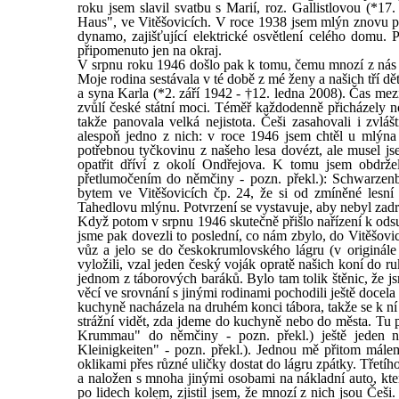
roku jsem slavil svatbu s Marií, roz. Gallistlovou (*17
Haus", ve Vitěšovicích. V roce 1938 jsem mlýn znovu př
dynamo, zajišťující elektrické osvětlení celého domu.
připomenuto jen na okraj.
V srpnu roku 1946 došlo pak k tomu, čemu mnozí z nás n
Moje rodina sestávala v té době z mé ženy a našich tří dět
a syna Karla (*2. září 1942 - †12. ledna 2008). Čas m
zvůlí české státní moci. Téměř každodenně přicházely n
takže panovala velká nejistota. Češi zasahovali i zv
alespoň jedno z nich: v roce 1946 jsem chtěl u mlýna 
potřebnou tyčkovinu z našeho lesa dovézt, ale musel js
opatřit dříví z okolí Ondřejova. K tomu jsem obdržel
přetlumočením do němčiny - pozn. překl.): Schwarzenb
bytem ve Vitěšovicích čp. 24, že si od zmíněné lesní 
Tahedlovu mlýnu. Potvrzení se vystavuje, aby nebyl zad
Když potom v srpnu 1946 skutečně přišlo nařízení k ods
jsme pak dovezli to poslední, co nám zbylo, do Vitěšovi
vůz a jelo se do českokrumlovského lágru (v originál
vyložili, vzal jeden český voják opratě našich koní do 
jednom z táborových baráků. Bylo tam tolik štěnic, že jsm
věcí ve srovnání s jinými rodinami pochodili ještě docela
kuchyně nacházela na druhém konci tábora, takže se k ní
strážní vidět, zda jdeme do kuchyně nebo do města. Tu p
Krummau" do němčiny - pozn. překl.) ještě jeden n
Kleinigkeiten" - pozn. překl.). Jednou mě přitom málem
oklikami přes různé uličky dostat do lágru zpátky. Třetíh
a naložen s mnoha jinými osobami na nákladní auto, kte
po lidech kolem, zjistil jsem, že mnozí z nich jsou Češi.