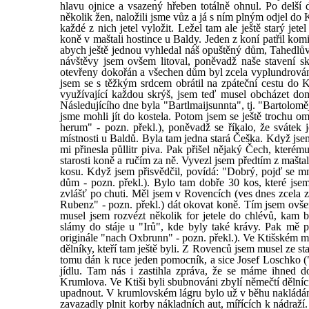
hlavu ojnice a vsazený hřeben totálně ohnul. Po delší d
několik žen, naložili jsme vůz a já s ním plným odjel do 
každé z nich jetel vyložit. Ležel tam ale ještě starý jet
koně v maštali hostince u Baldy. Jeden z koní patřil komi
abych ještě jednou vyhledal náš opuštěný dům, Tahedlův
návštěvy jsem ovšem litoval, poněvadž naše stavení sk
otevřeny dokořán a všechen dům byl zcela vyplundrován. 
jsem se s těžkým srdcem obrátil na zpáteční cestu do K
využívající každou skrýš, jsem teď musel obcházet do
Následujícího dne byla "Bartlmaijsunnta", tj. "Bartolom
jsme mohli jít do kostela. Potom jsem se ještě trochu o
herum" - pozn. překl.), poněvadž se říkalo, že svátek
místnosti u Baldů. Byla tam jedna stará Češka. Když jsem 
mi přinesla půllitr piva. Pak přišel nějaký Čech, kter
starosti koně a ručím za ně. Vyvezl jsem předtím z maštal
kosu. Když jsem přisvědčil, povídá: "Dobrý, pojď se mn
dům - pozn. překl.). Bylo tam dobře 30 kos, které jse
zvlášť po chuti. Měl jsem v Rovencích (ves dnes zcela za
Rubenz" - pozn. překl.) dát okovat koně. Tím jsem ovšem
musel jsem rozvézt několik for jetele do chlévů, kam 
slámy do stáje u "Irů", kde byly také krávy. Pak mě p
originále "nach Oxbrunn" - pozn. překl.). Ve Ktišském ml
dělníky, kteří tam ještě byli. Z Rovenců jsem musel ze st
tomu dán k ruce jeden pomocník, a sice Josef Loschko ("
jídlu. Tam nás i zastihla zpráva, že se máme ihned d
Krumlova. Ve Ktiši byli sbubnováni zbylí němečtí dělníci
upadnout. V krumlovském lágru bylo už v běhu nakládán
zavazadly plnit korby nákladních aut, mířících k nádraž