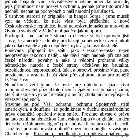
jednak loajalitu vůči obyvatelstvem vítané americké armádě,
jejíž přítomnost nám poskytla ochranu, jednak jsme tuto armádu
nechtěli nechat na pochybách o naší národní příslušnosti.
S tísnivou starostí (v originále "in banger Sorge") jsme museli
vzít na vědomí, že naše vlast byla přičleněna k nové
Československé republice,
která neposkytuje našemu mírovému
životu a svobodě v žádném případě nijakou oporu
.
Pochopili jsme správně situaci a chceme si být opravdu jisti
slovy, že americké jednotky přicházejí na německé území nikoli
jako utlačovatelé a jako nepřátelé, nýbrž jako osvoboditelé.
Poněvadž připojení ke státu jako Československo nejen
neopravňuje takovou naději, ale dává nám naopak při znalosti
české národní povahy a také u vědomí prohrané války
německého národa z české strany očekávat jen brutalitu,
bezohlednost, neporozumění, útlak a otroctví,
prosíme Vás, pane
prezidente, abyste nad naší vlastí převzal protektorát pro nynější
i věčné časy
.
Nemůžeme věřit tomu, že byste bez ohledu na názor čtvrt
milionu obyvatel přiznal toto území nějakému státu nám cizímu,
který utiskuje a vyvrací menšiny a ničím, zhola ničím nepřispěl k
vítězství spojenců.
Stavíme se pod Vaši ochranu, ochranu Spojených států
amerických, a doufáme, že podniknete v duchu mezinárodního
práva okamžitá opatření v tom směru
. Prosíme, abyste o právu
na tuto zemi, na německou šumavskou župu (v originále "an den
deutschen Böhmerwaldgau") prostudoval literaturu o její historii,
s níž byl po mnichovské dohodě obeznámen anglický zástupce
Chamberlain.
Prosíme o neodkladná, pronikavá opatření na