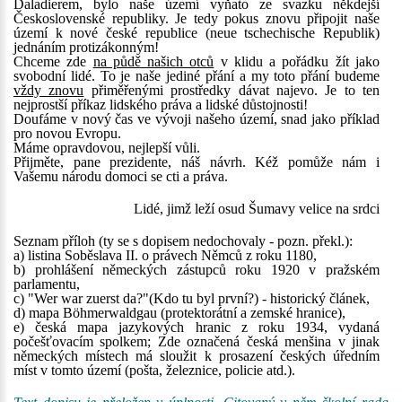
Daladierem, bylo naše území vyňato ze svazku někdejší
Československé republiky. Je tedy pokus znovu připojit naše
území k nové české republice (neue tschechische Republik)
jednáním protizákonným!
Chceme zde
na půdě našich otců
v klidu a pořádku žít jako
svobodní lidé. To je naše jediné přání a my toto přání budeme
vždy znovu
přiměřenými prostředky dávat najevo. Je to ten
nejprostší příkaz lidského práva a lidské důstojnosti!
Doufáme v nový čas ve vývoji našeho území, snad jako příklad
pro novou Evropu.
Máme opravdovou, nejlepší vůli.
Přijměte, pane prezidente, náš návrh. Kéž pomůže nám i
Vašemu národu domoci se cti a práva.
Lidé, jimž leží osud Šumavy velice na srdci
Seznam příloh (ty se s dopisem nedochovaly - pozn. překl.):
a) listina Soběslava II. o právech Němců z roku 1180,
b) prohlášení německých zástupců roku 1920 v pražském
parlamentu,
c) "Wer war zuerst da?"(Kdo tu byl první?) - historický článek,
d) mapa Böhmerwaldgau (protektorátní a zemské hranice),
e) česká mapa jazykových hranic z roku 1934, vydaná
počešťovacím spolkem; Zde označená česká menšina v jinak
německých místech má sloužit k prosazení českých úředním
míst v tomto území (pošta, železnice, policie atd.).