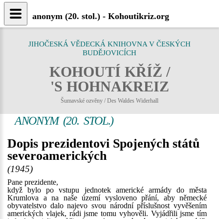
anonym (20. stol.) - Kohoutikriz.org
JIHOČESKÁ VĚDECKÁ KNIHOVNA V ČESKÝCH
BUDĚJOVICÍCH
KOHOUTÍ KŘÍŽ /
'S HOHNAKREIZ
Šumavské ozvěny / Des Waldes Widerhall
ANONYM (20. STOL.)
Dopis prezidentovi Spojených států
severoamerických
(1945)
Pane prezidente,
když bylo po vstupu jednotek americké armády do města
Krumlova a na naše území vysloveno přání, aby německé
obyvatelstvo dalo najevo svou národní příslušnost vyvěšením
amerických vlajek, rádi jsme tomu vyhověli. Vyjádřili jsme tím