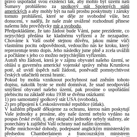
právo uspořádat svou existenci tak, aby mohlo být území naší
Šumavy prohlášeno za
spolkový stát Spojených států
amerických
a aby mohly být na naši prosbu poskytnuty i záruky
tomuto prohlášení, které se děje ze svobodné vůle, bez
donucení, v naději, že naše zrale uvážené rozhodnutí přinese
našemu lidu provždycky
mír a svobodu
.
Předpokládáme, že tato žádost bude Vámi, pane prezidente, co
nejrychleji předána ke kladnému vyřízení a že nezapadne.
Chováme k Vaší osobě stejnou důvěru, jakou máme vůči
vlastnímu pocitu odpovědnosti, vedoucího nás ke kroku, který
reprezentuje tento dopis. Jeho následky jsme plně a zcela uvážili
a počítáme s jeho co možno nejrychlejším vyřízením.
Autoři této žádosti, která je v zájmu obyvatel našeho území, se
ohlásí u guvernéra americké vojenské správy města Krumlova
poté, až uvidí úspěch naší žádosti, poněvadž pomstychtivost
českých utlačitelů nezná hranic.
Pokud by mohla vzniknout pochybnost nad zněním tohoto
dopisu, nakolik byste se mohl domnívat, že snad neodpovídá
smýšlení obyvatel našeho území, pak prosíme o uspořádání
plebiscitu na základě roku 1938 se dvěma otázkami:
1) pro samostatný spolkový stát USA (svoboda),
2) pro připojení k Československé republice (útlak).
V každém případě děkujeme za ochranu, kterou nám poskytují
Vaše jednotky a prosíme, aby naše území nebylo vydáno na
pospas české zvůli, tj. aby okupační jednotky nebyly staženy, ale
ponechány k zajištění Vaší ochrany nad naším územím.
Podle mnichovské dohody, podepsané anglickým ministerským
předsedou Chamberlainem a francouzským ministrem