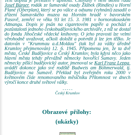
Text dopisu je přeložen v úplnosti. Citovaný v něm školní rada
Josef Bürger
, rodák ze šumavské osady Žlábek (Rindles) u Horní
Plané (Oberplan), který se po válce a odsunu (vyhnání) zasadil o
zřízení Šumavského muzea na Horním hradě v bavorském
Pasově, zemřel ve věku 93 let 15. 3. 1981 v hornorakouském
Attnangu. Dopis je psán na cigaretovém papíře a pochází z
pozůstalosti jednoho českobudějovického archiváře, z níž se dostal
do fondu Jihočeské vědecké knihovny. O jeho pravosti lze velmi
věrohodně uvažovat, ačkoli doložit a potvrdit ji lze jen těžko. Je
datován v "Krummau a.d.Moldau" (tak byl za války úředně
Krumlov přejmenován) 12. 6. 1945. Připomenu jen, že ta dvě
města, České Budějovice a Český Krumlov, byla kdysi něco jako
hlavní města tehdy převážně německy hovořící Šumavy. Jeden
německy píšící budějovický autor, jmenoval se
Karl Franz Leppa
,
uváděl dokonce jako své rodiště Budweis am Böhmerwald, tj.
Budějovice na Šumavě. Překlad byl zveřejněn roku 2000 v
květnovém čísle renomovaného měsíčníku Přítomnost ve dnech
výročí konce druhé světové války.
- - - - -
Český Krumlov
Obrazové přílohy:
(ukázky)