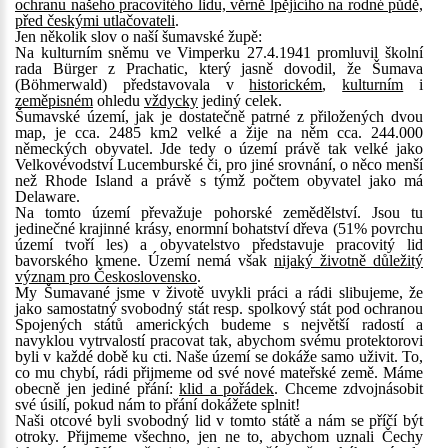
ochranu našeho pracovitého lidu, věrně lpějícího na rodné půdě,
před českými utlačovateli
.
Jen několik slov o naší šumavské župě:
Na kulturním sněmu ve Vimperku 27.4.1941 promluvil školní
rada Bürger z Prachatic, který jasně dovodil, že Šumava
(Böhmerwald) představovala v
historickém
,
kulturním
i
zeměpisném
ohledu
vždycky
jediný celek.
Šumavské území, jak je dostatečně patrné z přiložených dvou
map, je cca. 2485 km2 velké a žije na něm cca. 244.000
německých obyvatel. Jde tedy o území právě tak velké jako
Velkovévodství Lucemburské či, pro jiné srovnání, o něco menší
než Rhode Island a právě s týmž počtem obyvatel jako má
Delaware.
Na tomto území převažuje pohorské zemědělství. Jsou tu
jedinečné krajinné krásy, enormní bohatství dřeva (51% povrchu
území tvoří les) a obyvatelstvo představuje pracovitý lid
bavorského kmene. Území nemá však
nijaký životně důležitý
význam pro Československo
.
My Šumavané jsme v životě uvykli práci a rádi slibujeme, že
jako samostatný svobodný stát resp. spolkový stát pod ochranou
Spojených států amerických budeme s největší radostí a
navyklou vytrvalostí pracovat tak, abychom svému protektorovi
byli v každé době ku cti. Naše území se dokáže samo uživit. To,
co mu chybí, rádi přijmeme od své nové mateřské země. Máme
obecně jen jediné přání:
klid a pořádek
. Chceme zdvojnásobit
své úsilí, pokud nám to přání dokážete splnit!
Naši otcové byli svobodný lid v tomto státě a nám se příčí být
otroky. Přijmeme všechno, jen ne to, abychom uznali Čechy