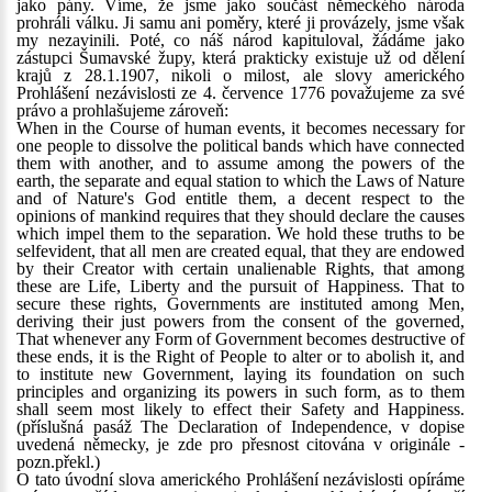
jako pány. Víme, že jsme jako součást německého národa
prohráli válku. Ji samu ani poměry, které ji provázely, jsme však
my nezavinili. Poté, co náš národ kapituloval, žádáme jako
zástupci Šumavské župy, která prakticky existuje už od dělení
krajů z 28.1.1907, nikoli o milost, ale slovy amerického
Prohlášení nezávislosti ze 4. července 1776 považujeme za své
právo a prohlašujeme zároveň:
When in the Course of human events, it becomes necessary for
one people to dissolve the political bands which have connected
them with another, and to assume among the powers of the
earth, the separate and equal station to which the Laws of Nature
and of Nature's God entitle them, a decent respect to the
opinions of mankind requires that they should declare the causes
which impel them to the separation. We hold these truths to be
selfevident, that all men are created equal, that they are endowed
by their Creator with certain unalienable Rights, that among
these are Life, Liberty and the pursuit of Happiness. That to
secure these rights, Governments are instituted among Men,
deriving their just powers from the consent of the governed,
That whenever any Form of Government becomes destructive of
these ends, it is the Right of People to alter or to abolish it, and
to institute new Government, laying its foundation on such
principles and organizing its powers in such form, as to them
shall seem most likely to effect their Safety and Happiness.
(příslušná pasáž The Declaration of Independence, v dopise
uvedená německy, je zde pro přesnost citována v originále -
pozn.překl.)
O tato úvodní slova amerického Prohlášení nezávislosti opíráme