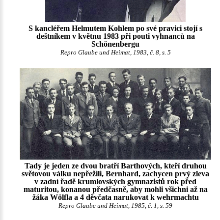
S kancléřem Helmutem Kohlem po své pravici stojí s
deštníkem v květnu 1983 při pouti vyhnanců na
Schönenbergu
Repro Glaube und Heimat, 1983, č. 8, s. 5
Tady je jeden ze dvou bratří Barthových, kteří druhou
světovou válku nepřežili, Bernhard, zachycen prvý zleva
v zadní řadě krumlovských gymnazistů rok před
maturitou, konanou předčasně, aby mohli všichni až na
žáka Wölfla a 4 děvčata narukovat k wehrmachtu
Repro Glaube und Heimat, 1985, č. 1, s. 59