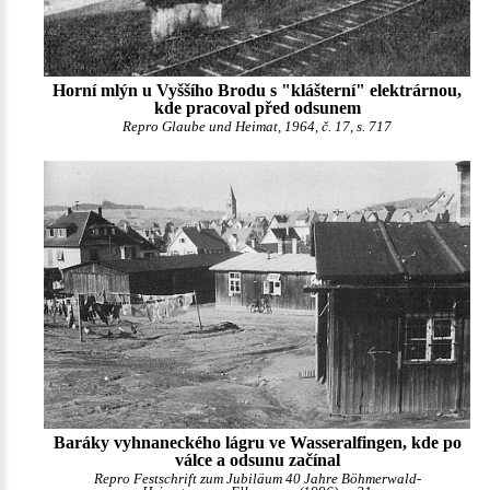
Horní mlýn u Vyššího Brodu s "klášterní" elektrárnou,
kde pracoval před odsunem
Repro Glaube und Heimat, 1964, č. 17, s. 717
Baráky vyhnaneckého lágru ve Wasseralfingen, kde po
válce a odsunu začínal
Repro Festschrift zum Jubiläum 40 Jahre Böhmerwald-