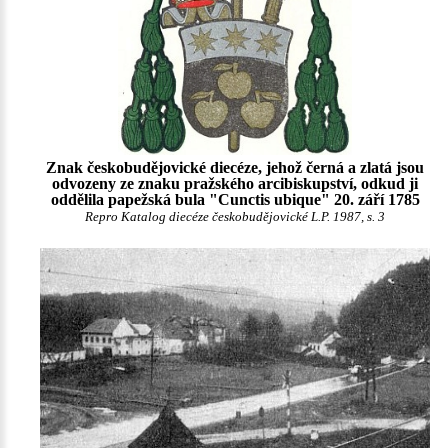
Znak českobudějovické diecéze, jehož černá a zlatá jsou
odvozeny ze znaku pražského arcibiskupství, odkud ji
oddělila papežská bula "Cunctis ubique" 20. září 1785
Repro Katalog diecéze českobudějovické L.P. 1987, s. 3