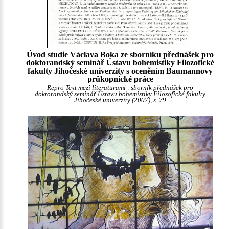
Úvod studie Václava Boka ze sborníku přednášek pro
doktorandský seminář Ústavu bohemistiky Filozofické
fakulty Jihočeské univerzity s oceněním Baumannovy
průkopnické práce
Repro Text mezi literaturami : sborník přednášek pro
doktorandský seminář Ústavu bohemistiky Filozofické fakulty
Jihočeské univerzity (2007), s. 79