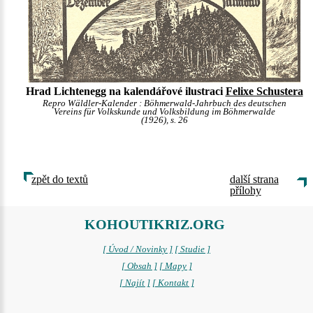
Hrad Lichtenegg na kalendářové ilustraci
Felixe Schustera
Repro Wäldler-Kalender : Böhmerwald-Jahrbuch des deutschen
Vereins für Volkskunde und Volksbildung im Böhmerwalde
(1926), s. 26
zpět do textů
další strana
přílohy
KOHOUTIKRIZ.ORG
[ Úvod / Novinky ]
[ Studie ]
[ Obsah ]
[ Mapy ]
[ Najít ]
[ Kontakt ]