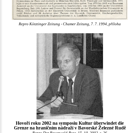
Repro Kötztinger Zeitung - Chamer Zeitung, 7. 7. 1994, příloha
Hovoří roku 2002 na symposiu Kultur überwindet die
Grenze na hraničním nádraží v Bavorské Železné Rudě
Repro Der Bayerwald-Bote, 15. 10. 2002, s. 26