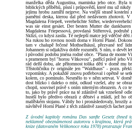
manželka děda Augustina, maminka jeho otce. Byla to
biblických příběhů, písní i průpovědí, které mu už nikdy 
jejímu hrobu zamířil nejprve. Na vnější straně kosteln
pamětní deska, kterou dal před nedávnem zhotovit. V 
Magdalena Friepeß, verehelichte Stifter, wiedervereheli
was sie einst gesäet. Der besten Mutter die dankbare
Magdalena Friepessová, provdaná Stifterová, podruhé
Sklízí, co kdysi zasila. Té nejlepší matce její vděčné dět
Na rukou ho rovnou nosili doma v Horní Plané. Dokonce 
tam v chalupě řečené Mothselhäusl, přezvané teď lidm
Johannem si odjakživa dobře rozuměli. S ním, o devět let 
i původní podobu jména rodné obce. "Plana de monte Vi
s pramenem byl "horou Vítkovou", patřící právě jeho Vít
rád delší dobu, ale přítomnost tolika dětí v domě mu b
Třístoličníku (v originále jen "Waldhaus" - pozn. přek
vzpomínky. A pokaždé znovu potřeboval i opětně se set
kolem, co pominulo. Nesmělo to v něm setrvat. V domě n
dost blízko i daleko o míst, odkud vzešel, aby se obraz
chopil, souvisel právě s oním niterným obrazem. A co t
to, jako by právě práce na té zdánlivě tak vznešeně odle
hustší bylo předivo obrazů z dětství a mládí, jež ho 
malířském stojanu. Vábily ho i pronásledovaly, hrozily 
návštěvě Horní Plané z těch zdánlivě zasutých šachet pam
Z úvodní kapitoly románu Das sanfte Gesetz (hned ta
neklamně obeznámenost autorovu s krajinou, která pr
knize (datovaném Velikonoce roku 1978) prozrazuje Fran