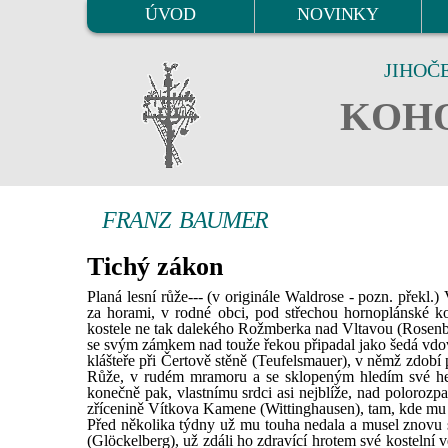
ÚVOD
NOVINKY
JIHOČ
KOHO
FRANZ BAUMER
Tichý zákon
Planá lesní růže--- (v originále Waldrose - pozn. překl
za horami, v rodné obci, pod střechou hornoplánské kos
kostele ne tak dalekého Rožmberka nad Vltavou (Rosenb
se svým zámkem nad touže řekou připadal jako šedá vd
klášteře při Čertově stěně (Teufelsmauer), v němž zdobí
Růže, v rudém mramoru a se sklopeným hledím své helm
konečně pak, vlastnímu srdci asi nejblíže, nad poloroz
zřícenině Vítkova Kamene (Wittinghausen), tam, kde mu by
Před několika týdny už mu touha nedala a musel znovu 
(Glöckelberg), už zdáli ho zdravící hrotem své kostelní