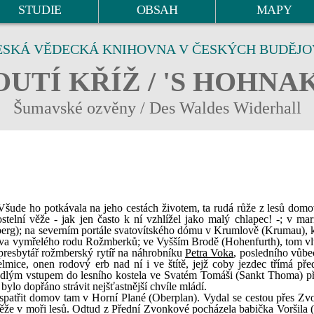
STUDIE
OBSAH
MAPY
ESKÁ VĚDECKÁ KNIHOVNA V ČESKÝCH BUDĚJO
UTÍ KŘÍŽ / 'S HOHNA
Šumavské ozvěny / Des Waldes Widerhall
.) Všude ho potkávala na jeho cestách životem, ta rudá růže z lesů dom
telní věže - jak jen často k ní vzhlížel jako malý chlapec! -; v ma
erg); na severním portále svatovítského dómu v Krumlově (Krumau), 
ova vymřelého rodu Rožmberků; ve Vyšším Brodě (Hohenfurth), tom v
 presbytář rožmberský rytíř na náhrobníku
Petra Voka
, posledního vůbe
ice, onen rodový erb nad ní i ve štítě, jejž coby jezdec třímá pře
padlým vstupem do lesního kostela ve Svatém Tomáši (Sankt Thoma) př
lo dopřáno strávit nejšťastnější chvíle mládí.
spatřit domov tam v Horní Plané (Oberplan). Vydal se cestou přes Z
 věže v moři lesů. Odtud z Přední Zvonkové pocházela babička Voršila (