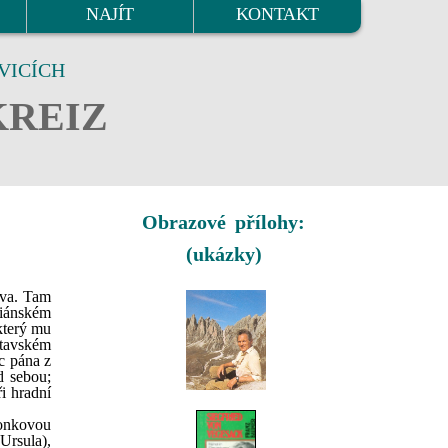
NAJÍT
KONTAKT
VICÍCH
KREIZ
Obrazové přílohy:
(ukázky)
ova. Tam
riánském
který mu
ltavském
c pána z
d sebou;
i hradní
vonkovou
Ursula),