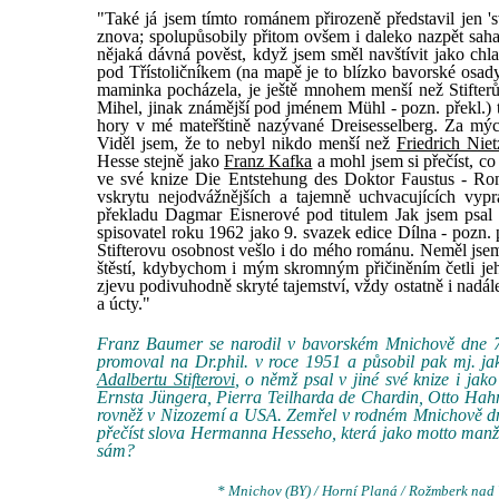
"Také já jsem tímto románem přirozeně představil jen 's
znova; spolupůsobily přitom ovšem i daleko nazpět saha
nějaká dávná pověst, když jsem směl navštívit jako chl
pod Třístoličníkem (na mapě je to blízko bavorské osad
maminka pocházela, je ještě mnohem menší než Stifterů
Mihel, jinak známější pod jménem Mühl - pozn. překl.)
hory v mé mateřštině nazývané Dreisesselberg. Za mýc
Viděl jsem, že to nebyl nikdo menší než
Friedrich Niet
Hesse stejně jako
Franz Kafka
a mohl jsem si přečíst, co
ve své knize Die Entstehung des Doktor Faustus - Rom
vskrytu nejodvážnějších a tajemně uchvacujících vyprá
překladu Dagmar Eisnerové pod titulem Jak jsem psal 
spisovatel roku 1962 jako 9. svazek edice Dílna - pozn.
Stifterovu osobnost vešlo i do mého románu. Neměl jsem 
štěstí, kdybychom i mým skromným přičiněním četli je
zjevu podivuhodně skryté tajemství, vždy ostatně i nad
a úcty."
Franz Baumer se narodil v bavorském Mnichově dne 7. k
promoval na Dr.phil. v roce 1951 a působil pak mj. ja
Adalbertu Stifterovi
, o němž psal v jiné své knize i jak
Ernsta Jüngera, Pierra Teilharda de Chardin, Otto Ha
rovněž v Nizozemí a USA. Zemřel v rodném Mnichově dne 2
přečíst slova Hermanna Hesseho, která jako motto manže
sám?
* Mnichov (BY) / Horní Planá / Rožmberk nad 