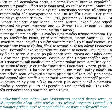
 jen chudá domkářova dcera, ale sama živoucí kronika vyprávění, 
nevyšly z paměti. Třicet let je tomu nyní, co spí tiše v zemi. Matka de
í zdi hned vedle vchodu měla být teď zanedlouho vsazena ušlechtile p
kamenickém díle novogotického slohu tu lze číst slova: "Hier ruht 
chte Mayr, geboren dem 26. Juni 1784, gestorben 27. Februar 1858. Sie
n Kinder: Adalbert, Anna Maria, Johann, Martin, Jakob." (Zde odpoč
 provdaná Mayrová, narozená dne 26. června 1784, zesnulá 27. úno
i Adalbert, Anna Marie, Johann, Martin a Jakob.)
transparentem ho vítali, slavného syna malého tržního městečka. Byd
i po zaměstnání bratra, který v ní zůstával, "Beim Sattler" (U Sed
mladším, mohl hovořit i o svém vlastním psaní, i o té staré kronice, v 
tkonis" tam byla nazývána, čímž se rozumělo, že ten dávný Dobrovod
kovi! Pozorně a jako ve vytržení mu Johann naslouchal. Byl by tu u ně
rzy šla na nervy. A tak se po pár dnech vrátil znovu do lesního dom
l.). Aby mohl psát, potřeboval odstup od těch i nejdrobnějších detail
kat s domovem, mít nablízku ten důvěrně známý kostel a myšlenky na
a svahu té hory (v originále "unter dem Dreisessel" - pozn. překl.) b
 v nitru nezastřel. Čím více sám stárnul, tím těsněji každý námět, kt
eprve příběh rodu Vítkovců s erbem plané růže, růže z lesů jeho domo
hlé dějinné látce otevřela ty nejzazší komnaty jeho nejranější paměti.
obkličovaly až byly tak blízko na dotek jako dosud vlhká olejomalba
a naléhaly. Vyzývaly: "Drž nás pevně!" a zase: "Zažeň nás!" Tak začal
ěti vydobývat popis vlastního svého života.
 následující nese název Das Moldauherz) pochází úryvek textu, pro
ávě
Stifterovým
dílem vešla navěky i do světové literatury. Ostatně v 
z Baumer příčinu, proč se chopil námětu, doslova a průzračně takto: