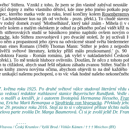
vého' Stiftera. Vznikl z toho, že jsem se jím vlastně zabýval neustále
jící dojmy z mého vlastního dětství, kde mne jeho jméno potkalo pop
apec, kterého matka vede za ruku, lesní končiny kolem
Rosenbergero
y Lackenhäuser kus na jih od vrcholu - pozn. překl.). To chudé staven
v rodný domek zvaný 'Mothselhäusl', který také znám - Mihela (i v o
 teče kolem a malým okénkem je odtud za pěkného počasí vidět kříž n
h stifterovských studií se básníkovo jméno naplnilo ovšem novým 
zsche
, kdo Stiftera znovuobjevil i pro dvacáté století, že jej uctíval
 o něm a propastnosti jeho zjevu na odvrácené straně světa biedermeier
an eines Romans (1949) Thomas Mann: 'Stifter je jeden z nejpodiv
věčů světové literatury, kriticky příliš málo prozkoumaný.' (s. 90
doktora Fausta - Román románu, jak vyšel v nakladatelství Českos
 překl.). To mě tenkrát hluboce ovlivnilo. Doufám, že něco z tohoto po
tu ctižádost, abych snad řešil nějakou záhadu zvanou Stifter. Stačilo 
ho knihy znovu novýma očima, abychom objevili to na dně každého 
ále unikající našemu pochopení, o to víc však hodné našeho nekonečnéh
větna roku 1925. Po druhé světové válce studoval literární vědu a 
ko vedoucí redaktor rozhlasové stanice Bayerischer Rundfunk. Vedle
o o malíři a kreslíři, je i autorem životopisů Hermanna Hesseho,
Fran
hna, Ericha Marii Remarqua a
Siegfrieda von Vegesacka
. Překlady jeho
9. prosince roku 2016. Stojí za to si v obrazové příloze těchto naši
lova parte zvolila Dr. Marga Baumerová. Či si je zvolil ještě Dr. Fr
- - - - -
Vltavou / Český Krumlov / Vyšší Brod / Vítkův Kámen / † † † Mnichov (BY)