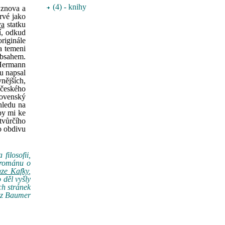
(4) - knihy
 znova a
rvé jako
va
statku
í, odkud
riginále
a temeni
obsahem.
i Hermann
u napsal
nějších,
 českého
lovenský
hledu na
by mi ke
tvůrčího
o obdivu
filosofii,
 románu o
ze Kafky
,
 děl vyšly
ch stránek
anz Baumer