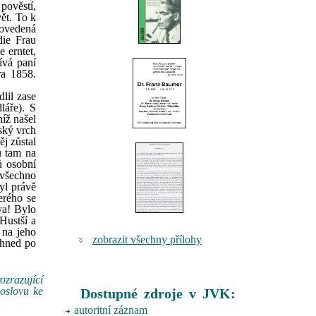
pověstí,
vět. To k
rovedená
die Frau
 erntet,
ívá paní
ra 1858.
lil zase
láře). S
níž našel
ský vrch
j zůstal
u tam na
ů osobní
 všechno
yl právě
erého se
va! Bylo
 Hustší a
 na jeho
zobrazit všechny přílohy
 hned po
zrazující
doslovu ke
Dostupné zdroje v JVK:
autoritní záznam