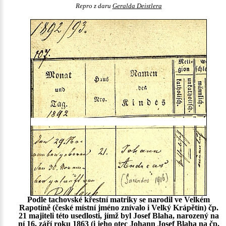
Repro z daru
Geralda Deistlera
Podle tachovské křestní matriky se narodil ve Velkém
Rapotíně (české místní jméno znívalo i Velký Krápětín) čp.
21 majiteli této usedlosti, jímž byl Josef Blaha, narozený na
ní 16. září roku 1863 (i jeho otec Johann Josef Blaha na čp.