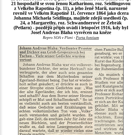
21 hospodařil se svou ženou Katharinou, roz. Seidlingovou
z Velkého Rapotína čp. 11), a jeho ženě Marii, narozené
rovněž ve Velkém Rapotíně 11. července 1864 jako dcera
Johanna Michaela Seidlinga, majitele zdejší usedlosti čp.
24, a Margarethy, roz. Schwandnerové ze Žebrák
(Petlarn) - pozdější přípis uvádí i letopočet 1916, kdy byl
Josef Andreas Blaha vysvěcen na kněze
Repro SOA v Plzni -
Porta fontium