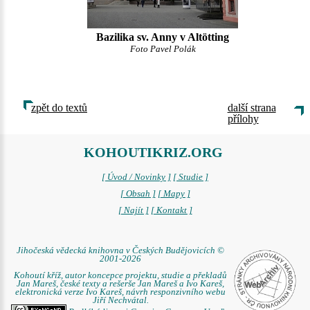
Bazilika sv. Anny v Altötting
Foto Pavel Polák
zpět do textů
další strana
přílohy
KOHOUTIKRIZ.ORG
[ Úvod / Novinky ]
[ Studie ]
[ Obsah ]
[ Mapy ]
[ Najít ]
[ Kontakt ]
Jihočeská vědecká knihovna v Českých Budějovicích ©
2001-2026
Kohoutí kříž, autor koncepce projektu, studie a překladů
Jan Mareš, české texty a rešerše Jan Mareš a Ivo Kareš,
elektronická verze Ivo Kareš, návrh responzivního webu
Jiří Nechvátal.