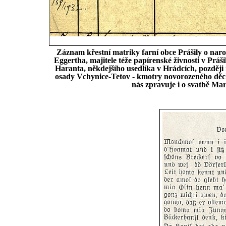
Záznam křestní matriky farní obce Prášily o nar
Eggertha, majitele téže papírenské živnosti v Prá
Haranta, někdejšího usedlíka v Hrádcích, později 
osady Vchynice-Tetov - kmotry novorozeného děcka
nás zpravuje i o svatbě M