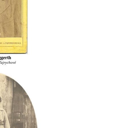
ggerth
Tajrychové