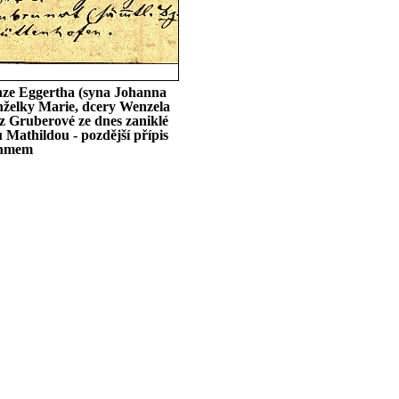
anze Eggertha (syna Johanna
anželky Marie, dcery Wenzela
oz Gruberové ze dnes zaniklé
Mathildou - pozdější přípis
Böhmem