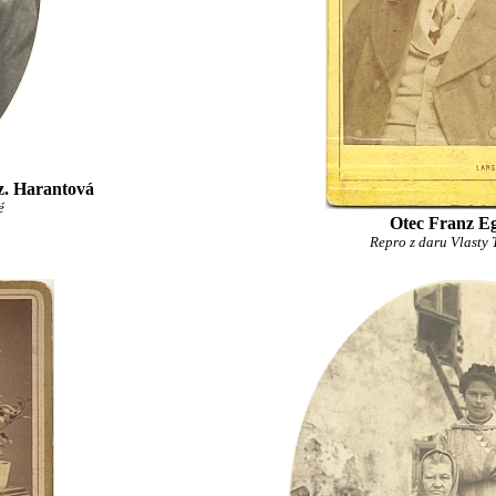
z. Harantová
é
Otec Franz E
Repro z daru Vlasty 