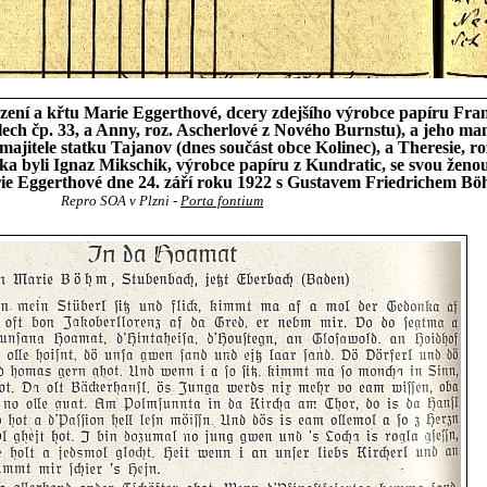
ození a křtu Marie Eggerthové, dcery zdejšího výrobce papíru Fr
šilech čp. 33, a Anny, roz. Ascherlové z Nového Burnstu), a jeho m
majitele statku Tajanov (dnes součást obce Kolinec), a Theresie, r
 byli Ignaz Mikschik, výrobce papíru z Kundratic, se svou ženou 
arie Eggerthové dne 24. září roku 1922 s Gustavem Friedrichem 
Repro SOA v Plzni -
Porta fontium