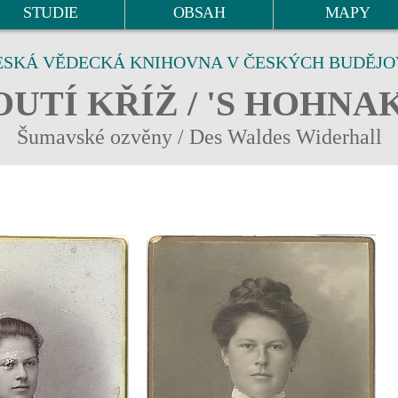
STUDIE
OBSAH
MAPY
ESKÁ VĚDECKÁ KNIHOVNA V ČESKÝCH BUDĚJO
UTÍ KŘÍŽ / 'S HOHNA
Šumavské ozvěny / Des Waldes Widerhall