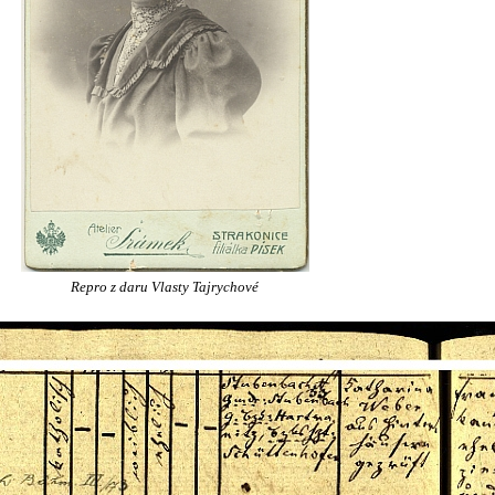
Repro z daru Vlasty Tajrychové