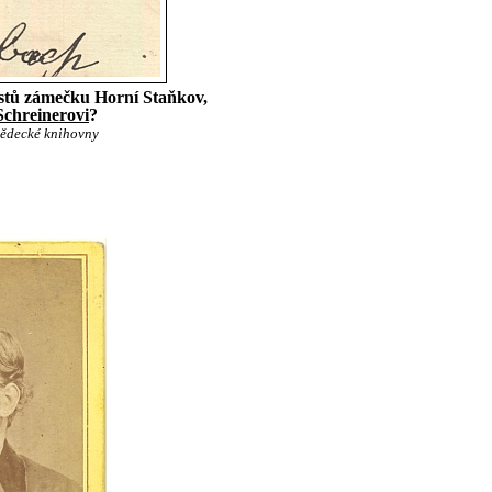
hostů zámečku Horní Staňkov,
Schreinerovi
?
vědecké knihovny