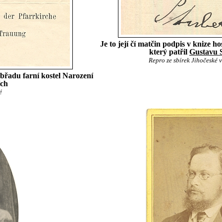
Je to její čí matčin podpis v knize 
který patřil
Gustavu 
Repro ze sbírek Jihočeské 
břadu farní kostel Narození
ích
é