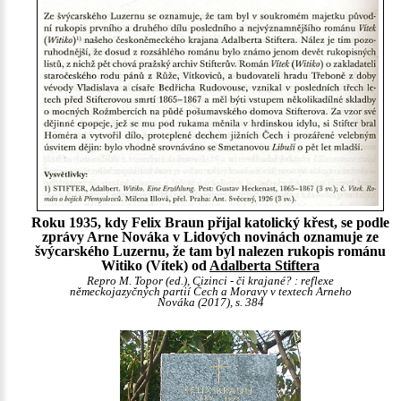
Roku 1935, kdy Felix Braun přijal katolický křest, se podle
zprávy Arne Nováka v Lidových novinách oznamuje ze
švýcarského Luzernu, že tam byl nalezen rukopis románu
Witiko (Vítek) od
Adalberta Stiftera
Repro M. Topor (ed.), Cizinci - či krajané? : reflexe
německojazyčných partií Čech a Moravy v textech Arneho
Nováka (2017), s. 384