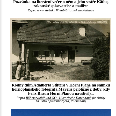
Pozvánka na literární večer o něm a jeho sestře Käthe,
rakouské spisovatelce a malířce
Repro www stránky
Wienbibliothek im Rathaus
Rodný dům
Adalberta Stiftera
v Horní Plané na snímku
hornoplánského
fotografa Mayera
přibližně z doby, kdy
Felix Braun Horní Planou navštívil)...
Repro
Böhmerwaldbund OÖ - Historische Datenbank
(ze sbírky
Dr. Otto Spitzenbergera, Puchenau)