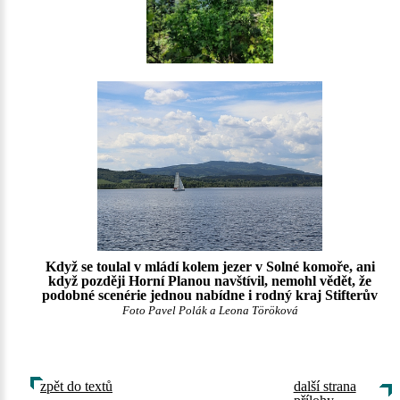
Když se toulal v mládí kolem jezer v Solné komoře, ani
když později Horní Planou navštívil, nemohl vědět, že
podobné scenérie jednou nabídne i rodný kraj Stifterův
Foto Pavel Polák a Leona Töröková
zpět do textů
další strana