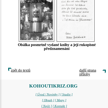
Obálka posmrtně vydané knihy a její rukopisné
předznamenání
zpět do textů
další strana
přílohy
KOHOUTIKRIZ.ORG
[ Úvod / Novinky ]
[ Studie ]
[ Obsah ]
[ Mapy ]
[ Najít ]
[ Kontakt ]