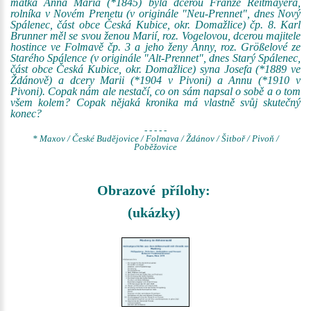
matka Anna Maria (*1845) byla dcerou Franze Reitmayera,
rolníka v Novém Prenetu (v originále "Neu-Prennet", dnes Nový
Spálenec, část obce Česká Kubice, okr. Domažlice) čp. 8. Karl
Brunner měl se svou ženou Marií, roz. Vogelovou, dcerou majitele
hostince ve Folmavě čp. 3 a jeho ženy Anny, roz. Größelové ze
Starého Spálence (v originále "Alt-Prennet", dnes Starý Spálenec,
část obce Česká Kubice, okr. Domažlice) syna Josefa (*1889 ve
Ždánově) a dcery Marii (*1904 v Pivoni) a Annu (*1910 v
Pivoni). Copak nám ale nestačí, co on sám napsal o sobě a o tom
všem kolem? Copak nějaká kronika má vlastně svůj skutečný
konec?
- - - - -
* Maxov / České Budějovice / Folmava / Ždánov / Šitboř / Pivoň /
Poběžovice
Obrazové přílohy:
(ukázky)