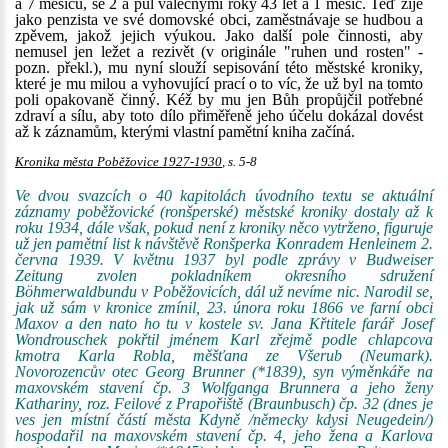
a 7 měsíců, se 2 a půl válečnými roky 43 let a 1 měsíc. Teď žije
jako penzista ve své domovské obci, zaměstnávaje se hudbou a
zpěvem, jakož jejich výukou. Jako další pole činnosti, aby
nemusel jen ležet a rezivět (v originále "ruhen und rosten" -
pozn. překl.), mu nyní slouží sepisování této městské kroniky,
které je mu milou a vyhovující prací o to víc, že už byl na tomto
poli opakovaně činný. Kéž by mu jen Bůh propůjčil potřebné
zdraví a sílu, aby toto dílo přiměřeně jeho účelu dokázal dovést
až k záznamům, kterými vlastní pamětní kniha začíná.
Kronika města Poběžovice 1927-1930
, s. 5-8
Ve dvou svazcích o 40 kapitolách úvodního textu se aktuální
záznamy poběžovické (ronšperské) městské kroniky dostaly až k
roku 1934, dále však, pokud není z kroniky něco vytrženo, figuruje
už jen pamětní list k návštěvě Ronšperka Konradem Henleinem 2.
června 1939. V květnu 1937 byl podle zprávy v Budweiser
Zeitung zvolen pokladníkem okresního sdružení
Böhmerwaldbundu v Poběžovicích, dál už nevíme nic. Narodil se,
jak už sám v kronice zmínil, 23. února roku 1866 ve farní obci
Maxov a den nato ho tu v kostele sv. Jana Křtitele farář Josef
Wondrouschek pokřtil jménem Karl zřejmě podle chlapcova
kmotra Karla Robla, měšťana ze Všerub (Neumark).
Novorozencův otec Georg Brunner (*1839), syn výměnkáře na
maxovském stavení čp. 3 Wolfganga Brunnera a jeho ženy
Kathariny, roz. Feilové z Prapořiště (Braunbusch) čp. 32 (dnes je
ves jen místní částí města Kdyně /německy kdysi Neugedein/)
hospodařil na maxovském stavení čp. 4, jeho žena a Karlova