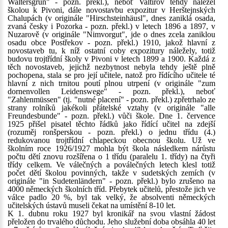
Waltersgrün" - pozn. překl.), neboť Valtířov tehdy náležel
školou k Pivoni, dále novostavbu expozitur v Herštejnských
Chalupách (v originále "Hirschsteinhäusl", dnes zaniklá osada,
zvaná česky i Pozorka - pozn. překl.) v letech 1896 a 1897, v
Nuzarově (v originále "Nimvorgut", jde o dnes zcela zaniklou
osadu obce Postřekov - pozn. překl.) 1910, jakož hlavní z
novostaveb tu, k níž ostatní coby expozitury náležely, totiž
budovu trojtřídní školy v Pivoni v letech 1899 a 1900. Každá z
těch novostaveb, jejichž nezbytnost nebyla tehdy ještě plně
pochopena, stala se pro její učitele, natož pro řídícího učitele té
hlavní z nich trnitou poutí plnou utrpení (v originále "zum
dornenvollen Leidenswege" - pozn. překl.), neboť
"Zahlenmüssen" (tj. "nutné placení" - pozn. překl.) zpřetrhalo ze
strany rolníků jakékoli přátelské vztahy (v originále "alle
Freundesbunde" - pozn. překl.) vůči škole. Dne 1. července
1925 přišel pisatel těchto řádků jako řídící učitel na zdejší
(rozuměj ronšperskou - pozn. překl.) o jednu třídu (4.)
redukovanou trojtřídní chlapeckou obecnou školu. Už ve
školním roce 1926/1927 mohla být škola následkem nárůstu
počtu dětí znovu rozšířena o 1 třídu (paralelu 1. třídy) na čtyři
třídy celkem. Ve válečných a poválečných letech klesl totiž
počet dětí školou povinných, takže v sudetských zemích (v
originále "in Sudetenländern" - pozn. překl.) bylo zrušeno na
4000 německých školních tříd. Přebytek učitelů, přestože jich ve
válce padlo 20 %, byl tak velký, že absolventi německých
učitelských ústavů museli čekat na umístění 8-10 let.
K 1. dubnu roku 1927 byl kronikář na svou vlastní žádost
přeložen do trvalého důchodu. Jeho služební doba obsáhla 40 let