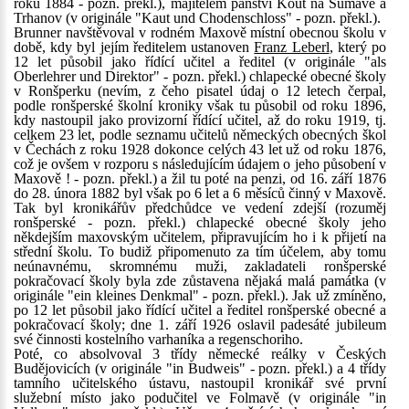
roku 1884 - pozn. překl.), majitelem panství Kout na Šumavě a
Trhanov (v originále "Kaut und Chodenschloss" - pozn. překl.).
Brunner navštěvoval v rodném Maxově místní obecnou školu v
době, kdy byl jejím ředitelem ustanoven
Franz Leberl
, který po
12 let působil jako řídící učitel a ředitel (v originále "als
Oberlehrer und Direktor" - pozn. překl.) chlapecké obecné školy
v Ronšperku (nevím, z čeho pisatel údaj o 12 letech čerpal,
podle ronšperské školní kroniky však tu působil od roku 1896,
kdy nastoupil jako provizorní řídící učitel, až do roku 1919, tj.
celkem 23 let, podle seznamu učitelů německých obecných škol
v Čechách z roku 1928 dokonce celých 43 let už od roku 1876,
což je ovšem v rozporu s následujícím údajem o jeho působení v
Maxově ! - pozn. překl.) a žil tu poté na penzi, od 16. září 1876
do 28. února 1882 byl však po 6 let a 6 měsíců činný v Maxově.
Tak byl kronikářův předchůdce ve vedení zdejší (rozuměj
ronšperské - pozn. překl.) chlapecké obecné školy jeho
někdejším maxovským učitelem, připravujícím ho i k přijetí na
střední školu. To budiž připomenuto za tím účelem, aby tomu
neúnavnému, skromnému muži, zakladateli ronšperské
pokračovací školy byla zde zůstavena nějaká malá památka (v
originále "ein kleines Denkmal" - pozn. překl.). Jak už zmíněno,
po 12 let působil jako řídící učitel a ředitel ronšperské obecné a
pokračovací školy; dne 1. září 1926 oslavil padesáté jubileum
své činnosti kostelního varhaníka a regenschoriho.
Poté, co absolvoval 3 třídy německé reálky v Českých
Budějovicích (v originále "in Budweis" - pozn. překl.) a 4 třídy
tamního učitelského ústavu, nastoupil kronikář své první
služební místo jako podučitel ve Folmavě (v originále "in