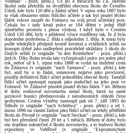
Vollmau" - pozn. překl.). Už po 4 měsících ho c.k. okresní
školní rada přeložila na dvojtřídní obecnou školu do Černého
Údolí, kde bylo 120 dětí a žádný učitel. V srpnu roku 1887 bylo
tu však obsazeno místo řídícího učitele a tak byl pisatel těchto
řádek vrácen nazpět do Folmavy na svůj první učitelský post.
Čekala ho i tady krutá práce se 104 dětmi v jedné třídě
stísněného prostoru s plnou výukou. I když bylo v Černém
Údolí 120 dětí, byly v půldenní výuce rozděleny tak, že jí byla
dopoledne podrobena 2. třída a odpoledne 1. třída. K tomu byly
podle tehdejších předpisů kromě kreslení a zvláštních sešitů na
krasopis týdně jako nadlepšení pravidelně ukládány 3 úkoly do
čistých sešitů (v originále "in den Reinheften" - pozn. překl.)
jiných. Díky Bohu trvala tato vyčerpávající práce jen jeden plný
rok, neboť už k 1. srpnu roku 1888 se vydal na služební cestu
do Ždánova (v originále "nach Tannawa" - pozn. překl.), kde
byl, aniž by o to žádal, ustanoven nejprve jako provizorní,
později definitivní řídící učitel jednotřídní obecné školy. Tamější
řídící učitel nastoupil naopak jako podučitel na jeho post ve
Folmavě. Ve Ždánově působil pisatel těchto řádek 7 let. Během
té doby realizoval novostavbu tamní školy, která na samé
jazykové hranici představovala z národnostních ohledů čirou
nezbytnost. Cestou výměny nastoupil pak od 7. září 1895 do
Šitboře (v originále "nach Schüttwa" - pozn. překl.) a od 1.
února 1896 na vlastní žádost jako řídící učitel na tehdy pětitřídní
školu do Pivoně (v originále "nach Stockau" - pozn. překl.), kde
byl bez přerušení činný 29 let a 5 měsíců. Během té doby bylo
mu dopřáno uskutečnit 4 školní novostavby, a to budovu školní
expozitury ve Valtířově (v originále "Expositurschule