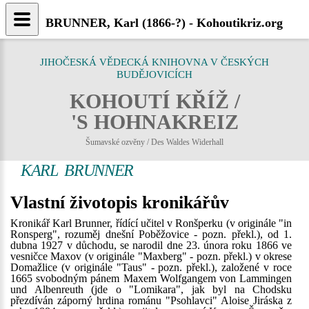
BRUNNER, Karl (1866-?) - Kohoutikriz.org
JIHOČESKÁ VĚDECKÁ KNIHOVNA V ČESKÝCH
BUDĚJOVICÍCH
KOHOUTÍ KŘÍŽ /
'S HOHNAKREIZ
Šumavské ozvěny / Des Waldes Widerhall
KARL BRUNNER
Vlastní životopis kronikářův
Kronikář Karl Brunner, řídící učitel v Ronšperku (v originále "in
Ronsperg", rozuměj dnešní Poběžovice - pozn. překl.), od 1.
dubna 1927 v důchodu, se narodil dne 23. února roku 1866 ve
vesničce Maxov (v originále "Maxberg" - pozn. překl.) v okrese
Domažlice (v originále "Taus" - pozn. překl.), založené v roce
1665 svobodným pánem Maxem Wolfgangem von Lammingen
und Albenreuth (jde o "Lomikara", jak byl na Chodsku
přezdíván záporný hrdina románu "Psohlavci" Aloise Jiráska z