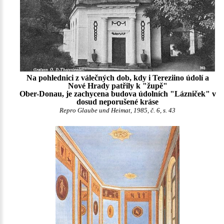
Na pohlednici z válečných dob, kdy i Tereziino údolí a
Nové Hrady patřily k "župě"
Ober-Donau, je zachycena budova údolních "Lázniček" v
dosud neporušené kráse
Repro Glaube und Heimat, 1985, č. 6, s. 43