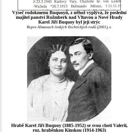
Výseč rodokmenu Buquoyů, z něhož vyplývá, že poslední
majitel panství Rožmberk nad Vltavou a Nové Hrady
Karel Jiří Buquoy byl její strýc
Repro Almanach českých šlechtických rodů (2001), s.
Hrabě Karel Jiří Buquoy (1885-1952) se svou chotí Valerií,
roz. hraběnkou Kinskou (1914-1963)