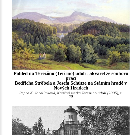
Pohled na Tereziino (Terčino) údolí - akvarel ze souboru
prací
Bedřicha Ströbela a Josefa Schütze na Státním hradě v
Nových Hradech
Repro K. Jarolímková, Naučná stezka Tereziino údolí (2005), s.
20