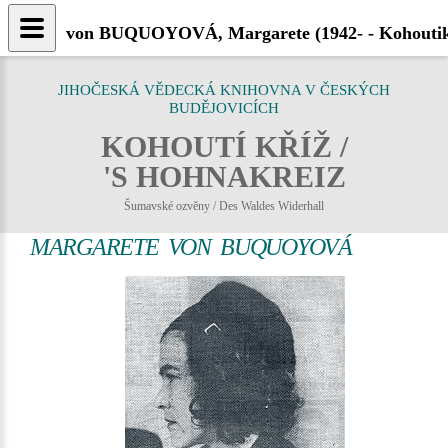
von BUQUOYOVÁ, Margarete (1942- - Kohoutik
JIHOČESKÁ VĚDECKÁ KNIHOVNA V ČESKÝCH
BUDĚJOVICÍCH
KOHOUTÍ KŘÍŽ /
'S HOHNAKREIZ
Šumavské ozvěny / Des Waldes Widerhall
MARGARETE VON BUQUOYOVÁ