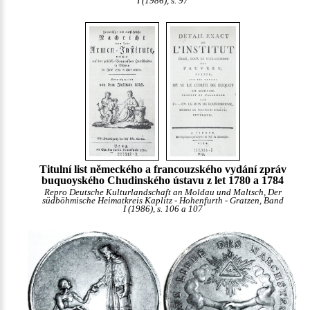
I (1986), s. 97
Titulní list německého a francouzského vydání zpráv
buquoyského Chudinského ústavu z let 1780 a 1784
Repro Deutsche Kulturlandschaft an Moldau und Maltsch, Der
südböhmische Heimatkreis Kaplitz - Hohenfurth - Gratzen, Band
I (1986), s. 106 a 107