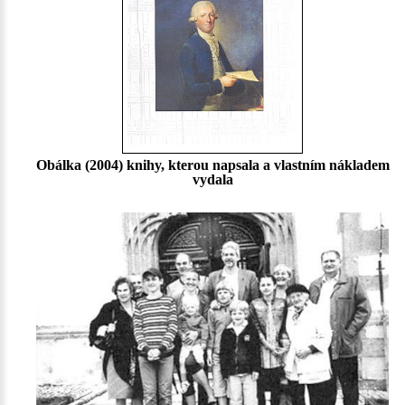
Obálka (2004) knihy, kterou napsala a vlastním nákladem
vydala