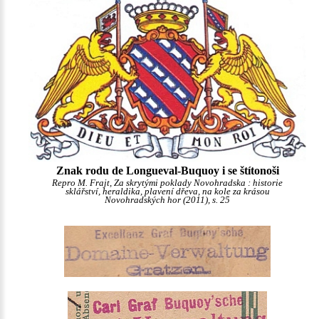
Znak rodu de Longueval-Buquoy i se štítonoši
Repro M. Frajt, Za skrytými poklady Novohradska : historie
sklářství, heraldika, plavení dřeva, na kole za krásou
Novohradských hor (2011), s. 25