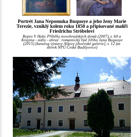
Portrét Jana Nepomuka Buquoye a jeho ženy Marie
Terezie, vzniklý kolem roku 1850 a připisované malíři
Friedrichu Ströbelovi
Repro V. Hokr, Příběhy novohradských domů (2007), s. 60 a
Krajina - sídlo - obraz : romantický řád Jiřího Jana Buquoye
(2015) [katalog výstavy Alšovy jihočeské galerie], s. 12 (ze
sbírek NPÚ České Budějovice)