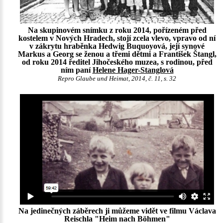
Na skupinovém snímku z roku 2014, pořízeném před
kostelem v Nových Hradech, stojí zcela vlevo, vpravo od ní
v zákrytu hraběnka Hedwig Buquoyová, její synové
Markus a Georg se ženou a třemi dětmi a František Štangl,
od roku 2014 ředitel Jihočeského muzea, s rodinou, před
ním paní
Helene Hager-Stanglová
Repro Glaube und Heimat, 2014, č. 11, s. 32
Na jedinečných záběrech ji můžeme vidět ve filmu Václava
Reischla "Heim nach Böhmen"