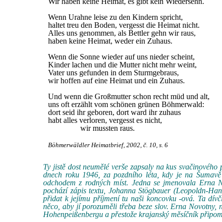
Wir haben keine Heimat, es gibt kein Wiedersehn.
Wenn Urahne leise zu den Kindern spricht,
haltet treu den Boden, vergesst die Heimat nicht.
Alles uns genommen, als Bettler gehn wir raus,
haben keine Heimat, weder ein Zuhaus.
Wenn die Sonne wieder auf uns nieder scheint,
Kinder lachen und die Mutter nicht mehr weint,
Vater uns gefunden in dem Sturmgebraus,
wir hoffen auf eine Heimat und ein Zuhaus.
Und wenn die Großmutter schon recht müd und alt,
uns oft erzählt vom schönen grünen Böhmerwald:
dort seid ihr geboren, dort ward ihr zuhaus
habt alles verloren, vergesst es nicht,
wir mussten raus.
Böhmerwäldler Heimatbrief, 2002, č. 10, s. 6
Ty jistě dost neumělé verše zapsaly na kus svačinového 
dnech roku 1946, za pozdního léta, kdy je na Šumavě 
odchodem z rodných míst. Jedna se jmenovala Erna No
pochází zápis textu, Johanna Stögbauer (Leopoldn-Hanni
přidat k jejímu příjmení tu naši koncovku -ová. Ta dívčí
něco, aby jí porozuměli třeba beze slov. Erna Novotny
Hohenpeißenbergu a přestože krajanský měsíčník připomína