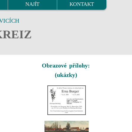
NAJÍT
KONTAKT
VICÍCH
KREIZ
Obrazové přílohy:
(ukázky)