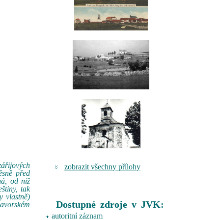
zářijových
zobrazit všechny přílohy
ěsně před
á, od níž
štiny, tak
y vlastně)
Dostupné zdroje v JVK:
 bavorském
autoritní záznam