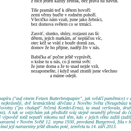
z nich jeden každý žebrák, bez práva na návrat.
Tiše pramáti teď k dětem hovoří:
zemi věrny buďte v rodném pohoří.
Všecičko nám vzali, jsme jako žebráci,
bez domova světem co se trmácí.
Zasviť, slunko, shůry, rozjasni zas líc
dětem, jejich matkám, ať nepláčou víc,
otec kéž se vrátí z bouře domů zas,
domov že ho přijme, naději živ v nás.
Babička ať počne ještě vyprávět,
o kráse tu u nás, co jí nemá svět:
že jsme doma a že to snad nejde vzít,
nezapomeňte, i když snad ztratili jsme všechno
a máme odejít.
papíru ("auf einem Fetzen Butterbrotpapier", jak svědčí pamětnice) v 
nejkrásněji, dvě šestnáctiletá děvčata z Nového Světa (Neugebäu) t
votny ("po chalupě" řečená Kordei-Erna), ta snad veršovala, druh
). A tak se ostýchám jak předložit svůj stejně neumělý převod do če
 výpověď totiž nepatří nikomu než těm, kdo v jejich věku zažili (zažil
, narozená v Novém Světě 12. srpna 1930, provdaná Burgerová, žila v
l její narozeniny ještě dlouho poté, zemřela tu 14. září 2013.