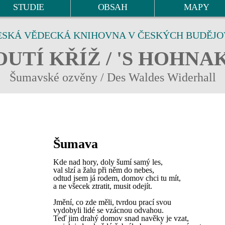
STUDIE
OBSAH
MAPY
ESKÁ VĚDECKÁ KNIHOVNA V ČESKÝCH BUDĚJO
UTÍ KŘÍŽ / 'S HOHNA
Šumavské ozvěny / Des Waldes Widerhall
Šumava
Kde nad hory, doly šumí samý les,
val slzí a žalu při něm do nebes,
odtud jsem já rodem, domov chci tu mít,
a ne všecek ztratit, musit odejít.
Jmění, co zde měli, tvrdou prací svou
vydobyli lidé se vzácnou odvahou.
Teď jim drahý domov snad navěky je vzat,