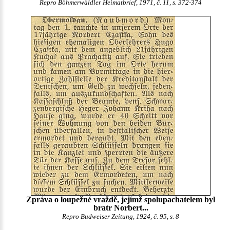
Repro Böhmerwäldler Heimatbrief, 1971, č. 11, s. 372-374
Zpráva o loupežné vraždě, jejímž spolupachatelem byl
bratr Norbert...
Repro Budweiser Zeitung, 1924, č. 95, s. 8