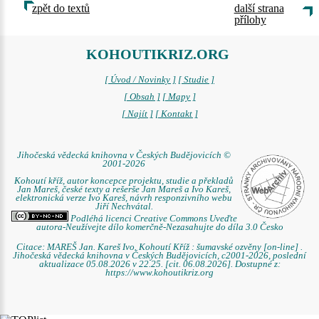
zpět do textů
další strana
přílohy
KOHOUTIKRIZ.ORG
[ Úvod / Novinky ]
[ Studie ]
[ Obsah ]
[ Mapy ]
[ Najít ]
[ Kontakt ]
Jihočeská vědecká knihovna v Českých Budějovicích ©
2001-2026
Kohoutí kříž, autor koncepce projektu, studie a překladů
Jan Mareš, české texty a rešerše Jan Mareš a Ivo Kareš,
elektronická verze Ivo Kareš, návrh responzivního webu
Jiří Nechvátal.
Podléhá licenci Creative Commons Uveďte
autora-Neužívejte dílo komerčně-Nezasahujte do díla 3.0 Česko
Citace: MAREŠ Jan. Kareš Ivo. Kohoutí Kříž : šumavské ozvěny [on-line] .
Jihočeská vědecká knihovna v Českých Budějovicích, c2001-2026, poslední
aktualizace 05.08.2026 v 22.25. [cit. 06.08.2026]. Dostupné z:
https://www.kohoutikriz.org