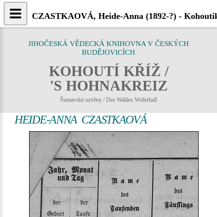
CZASTKAOVÁ, Heide-Anna (1892-?) - Kohoutik
JIHOČESKÁ VĚDECKÁ KNIHOVNA V ČESKÝCH
BUDĚJOVICÍCH
KOHOUTÍ KŘÍŽ /
'S HOHNAKREIZ
Šumavské ozvěny / Des Waldes Widerhall
HEIDE-ANNA CZASTKAOVÁ