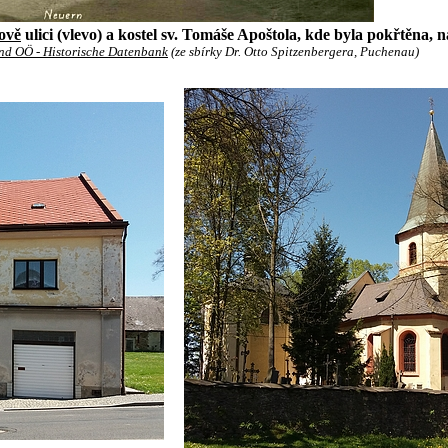
ově
ulici (vlevo) a kostel sv. Tomáše Apoštola, kde byla pokřtěna, na
d OÖ - Historische Datenbank
(ze sbírky Dr. Otto Spitzenbergera, Puchenau)