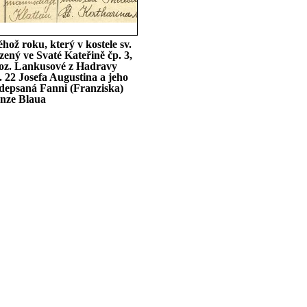
hož roku, který v kostele sv.
zený ve Svaté Kateřině čp. 3,
roz. Lankusové z Hadravy
 22 Josefa Augustina a jeho
podepsaná Fanni (Franziska)
anze Blaua