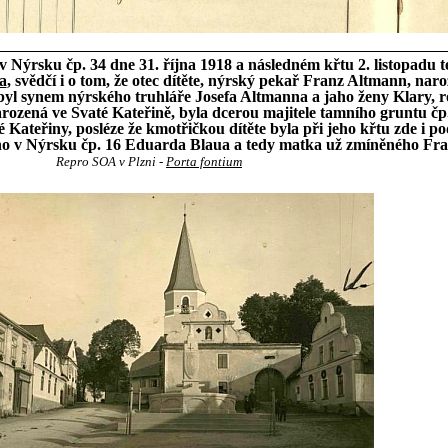
 Nýrsku čp. 34 dne 31. října 1918 a následném křtu 2. listopadu té
a
, svědčí i o tom, že otec dítěte, nýrský pekař Franz Altmann, naro
byl synem nýrského truhláře Josefa Altmanna a jaho ženy Klary, 
rozená ve Svaté Kateřině, byla dcerou majitele tamního gruntu čp.
 Kateřiny, posléze že kmotřičkou dítěte byla při jeho křtu zde i 
ho v Nýrsku čp. 16 Eduarda Blaua a tedy matka už zmíněného Fr
Repro SOA v Plzni -
Porta fontium