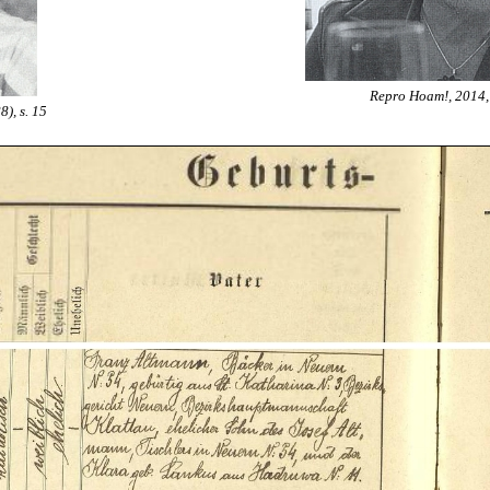
Repro Hoam!, 2014, č
), s. 15