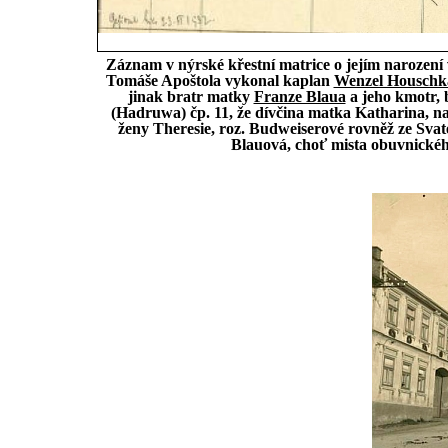
Záznam v nýrské křestní matrice o jejím narození v
Tomáše Apoštola vykonal kaplan
Wenzel Houschk
jinak bratr matky
Franze Blaua
a jeho kmotr, 
(Hadruwa) čp. 11, že dívčina matka Katharina, na
ženy Theresie, roz. Budweiserové rovněž ze Svaté
Blauová, choť mista obuvnické