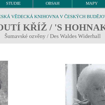
STUDIE
OBSAH
MAPY
ESKÁ VĚDECKÁ KNIHOVNA V ČESKÝCH BUDĚJO
UTÍ KŘÍŽ / 'S HOHNA
Šumavské ozvěny / Des Waldes Widerhall