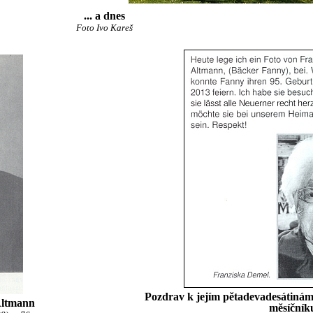
... a dnes
Foto Ivo Kareš
Pozdrav k jejím pětadevadesátiná
 Altmann
měsíčník