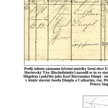
Podle tohoto záznamu křestní matriky farní obce Ei
Horšovský Týn /Bischofteinitz/) narodil se tu ve s
Hügelem i pokřtěn jako Karl Borromäus Dimpl - ot
v témže stavení Josefa Dimpla a Cathariny, roz. P
Petera Sieg