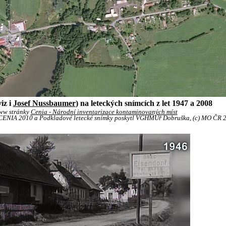
iz i
Josef Nussbaumer
) na leteckých snímcích z let 1947 a 2008
ww stránky
Cenia - Národní inventarizace kontaminovaných míst
) CENIA 2010 a Podkladové letecké snímky poskytl VGHMÚř Dobruška, (c) MO ČR 