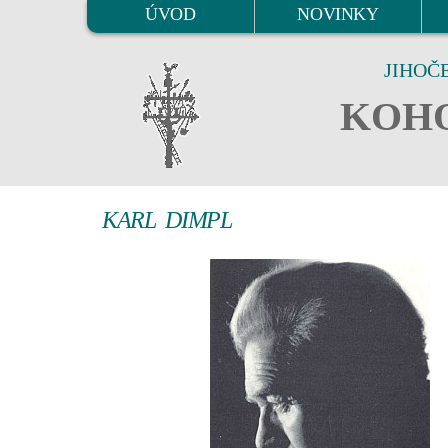
ÚVOD
NOVINKY
JIHOČ
KOHO
KARL DIMPL