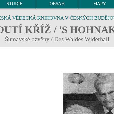
STUDIE
OBSAH
MAPY
ESKÁ VĚDECKÁ KNIHOVNA V ČESKÝCH BUDĚJO
UTÍ KŘÍŽ / 'S HOHNA
Šumavské ozvěny / Des Waldes Widerhall