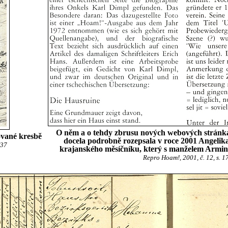
O něm a o tehdy zbrusu nových webových stránká
ované kresbě
docela podrobně rozepsala v roce 2001 Angelik
 37
krajanského měsíčníku, který s manželem Armin
Repro Hoam!, 2001, č. 12, s. 1