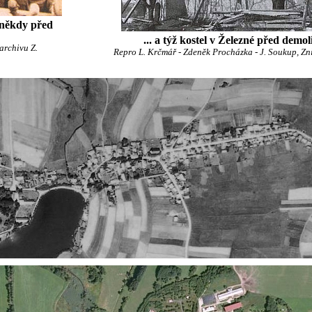
é někdy před
... a týž kostel v Železné před demol
 archivu Z.
Repro L. Krčmář - Zdeněk Procházka - J. Soukup, Zni