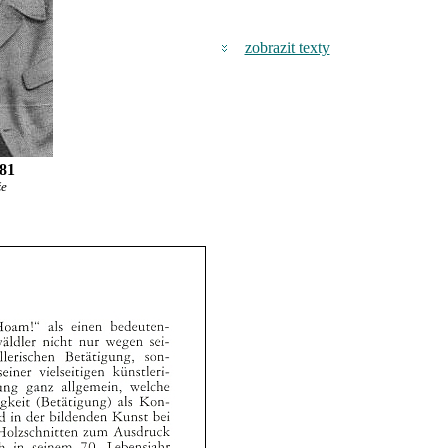
zobrazit texty
981
že