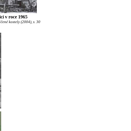
icí v roce 1965
čené kostely (2004), s. 30