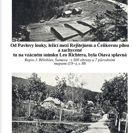
Od Pavlovy louky, ležící mezi Rejštejnem a Čeňkovou pilou
a zachycené
tu na vzácném snímku Leo Richtera, byla Otava splavná
Repro J. Bělohlav, Šumava : s 300 obrazy a 7 původními
mapami (19--), s. 88