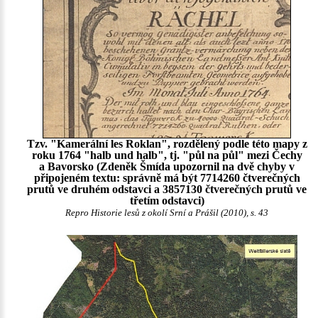
Tzv. "Kamerální les Roklan", rozdělený podle této mapy z
roku 1764 "halb und halb", tj. "půl na půl" mezi Čechy
a Bavorsko (Zdeněk Šmída upozornil na dvě chyby v
připojeném textu: správně má být 7714260 čtverečných
prutů ve druhém odstavci a 3857130 čtverečných prutů ve
třetím odstavci)
Repro Historie lesů z okolí Srní a Prášil (2010), s. 43