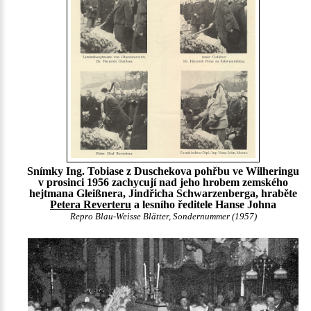
Snímky Ing. Tobiase z Duschekova pohřbu ve Wilheringu
v prosinci 1956 zachycují nad jeho hrobem zemského
hejtmana Gleißnera, Jindřicha Schwarzenberga, hraběte
Petera Reverteru
a lesního ředitele Hanse Johna
Repro Blau-Weisse Blätter, Sondernummer (1957)