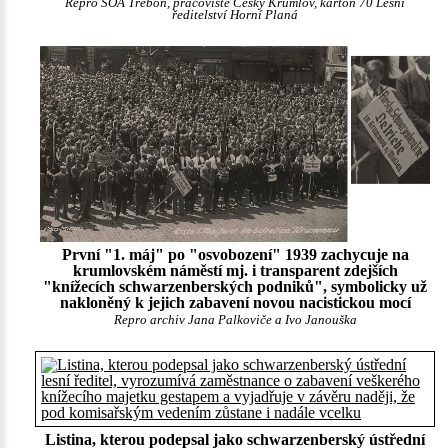
Repro SOA Třeboň, pracoviště Český Krumlov, karton 70 Lesní
ředitelství Horní Planá
První "1. máj" po "osvobození" 1939 zachycuje na
krumlovském náměstí mj. i transparent zdejších
"knížecích schwarzenberských podniků", symbolicky už
nakloněný k jejich zabavení novou nacistickou mocí
Repro archiv Jana Palkoviče a Ivo Janouška
Listina, kterou podepsal jako schwarzenberský ústřední