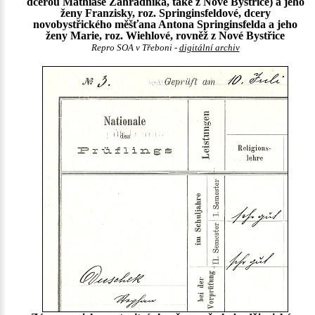
dcerou Mathiase Zahradnika, také z Nové Bystřice) a jeho
ženy Franzisky, roz. Springinsfeldové, dcery
novobystřického měšťana Antona Springinsfelda a jeho
ženy Marie, roz. Wiehlové, rovněž z Nové Bystřice
Repro SOA v Třeboni -
digitální archiv