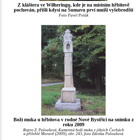
Z kláštera ve Wilheringu, kde je na místním hřbitově
pochován, přišli kdysi na Šumavu prví mniši vyšebrodští
Foto Pavel Polák
Boží muka u hřbitova v rodné Nové Bystřici na snímku z
roku 2009
Repro Z. Paloušová, Kamenná boží muka v jižních Čechách
a přilehlé Moravě (2009), obr. 243, foto Zdenka Paloušová