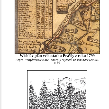
Wiehlův plán velkostatku Prášily z roku 1799
Repro Weitfällerské slatě : sborník referátů ze semináře (2009),
s. 99