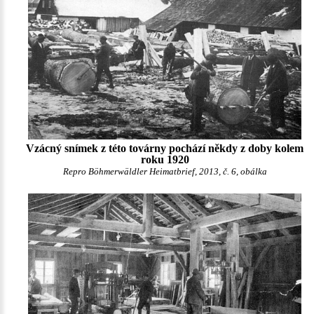
Vzácný snímek z této továrny pochází někdy z doby kolem
roku 1920
Repro Böhmerwäldler Heimatbrief, 2013, č. 6, obálka