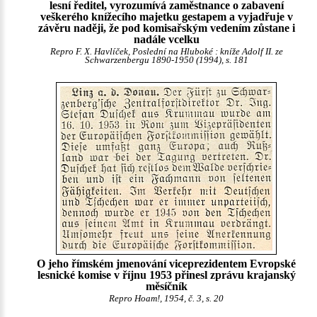
lesní ředitel, vyrozumívá zaměstnance o zabavení
veškerého knížecího majetku gestapem a vyjadřuje v
závěru naději, že pod komisařským vedením zůstane i
nadále vcelku
Repro F. X. Havlíček, Poslední na Hluboké : kníže Adolf II. ze
Schwarzenbergu 1890-1950 (1994), s. 181
O jeho římském jmenování viceprezidentem Evropské
lesnické komise v říjnu 1953 přinesl zprávu krajanský
měsíčník
Repro Hoam!, 1954, č. 3, s. 20