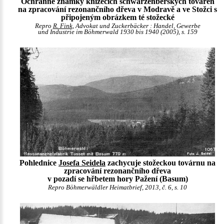
Ochranné známky knížecích schwarzenberských továren
na zpracování rezonančního dřeva v Modravě a ve Stožci s
připojeným obrázkem té stožecké
Repro
R. Fink
, Advokat und Zuckerbäcker : Handel, Gewerbe
und Industrie im Böhmerwald 1930 bis 1940 (2005), s. 159
Pohlednice
Josefa Seidela
zachycuje stožeckou továrnu na
zpracování rezonančního dřeva
v pozadí se hřbetem hory Pažení (Basum)
Repro Böhmerwäldler Heimatbrief, 2013, č. 6, s. 10