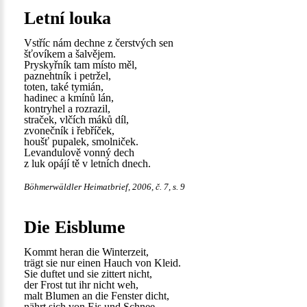
Letní louka
Vstříc nám dechne z čerstvých sen
šťovíkem a šalvějem.
Pryskyřník tam místo měl,
paznehtník i petržel,
toten, také tymián,
hadinec a kmínů lán,
kontryhel a rozrazil,
straček, vlčích máků díl,
zvonečník i řebříček,
houšť pupalek, smolniček.
Levandulově vonný dech
z luk opájí tě v letních dnech.
Böhmerwäldler Heimatbrief, 2006, č. 7, s. 9
Die Eisblume
Kommt heran die Winterzeit,
trägt sie nur einen Hauch von Kleid.
Sie duftet und sie zittert nicht,
der Frost tut ihr nicht weh,
malt Blumen an die Fenster dicht,
nährt sich von Eis und Schnee.