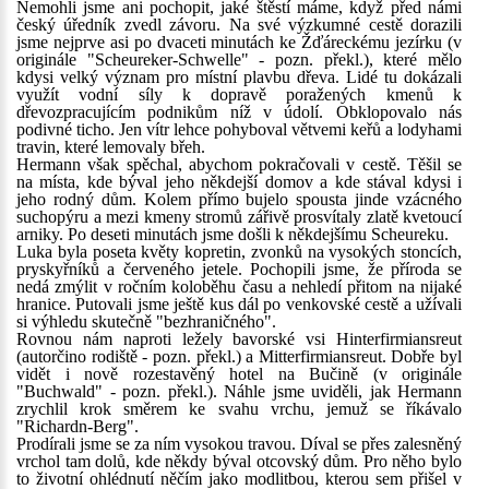
Nemohli jsme ani pochopit, jaké štěstí máme, když před námi
český úředník zvedl závoru. Na své výzkumné cestě dorazili
jsme nejprve asi po dvaceti minutách ke Žďáreckému jezírku (v
originále "Scheureker-Schwelle" - pozn. překl.), které mělo
kdysi velký význam pro místní plavbu dřeva. Lidé tu dokázali
využít vodní síly k dopravě poražených kmenů k
dřevozpracujícím podnikům níž v údolí. Obklopovalo nás
podivné ticho. Jen vítr lehce pohyboval větvemi keřů a lodyhami
travin, které lemovaly břeh.
Hermann však spěchal, abychom pokračovali v cestě. Těšil se
na místa, kde býval jeho někdejší domov a kde stával kdysi i
jeho rodný dům. Kolem přímo bujelo spousta jinde vzácného
suchopýru a mezi kmeny stromů zářivě prosvítaly zlatě kvetoucí
arniky. Po deseti minutách jsme došli k někdejšímu Scheureku.
Luka byla poseta květy kopretin, zvonků na vysokých stoncích,
pryskyřníků a červeného jetele. Pochopili jsme, že příroda se
nedá zmýlit v ročním koloběhu času a nehledí přitom na nijaké
hranice. Putovali jsme ještě kus dál po venkovské cestě a užívali
si výhledu skutečně "bezhraničného".
Rovnou nám naproti ležely bavorské vsi Hinterfirmiansreut
(autorčino rodiště - pozn. překl.) a Mitterfirmiansreut. Dobře byl
vidět i nově rozestavěný hotel na Bučině (v originále
"Buchwald" - pozn. překl.). Náhle jsme uviděli, jak Hermann
zrychlil krok směrem ke svahu vrchu, jemuž se říkávalo
"Richardn-Berg".
Prodírali jsme se za ním vysokou travou. Díval se přes zalesněný
vrchol tam dolů, kde někdy býval otcovský dům. Pro něho bylo
to životní ohlédnutí něčím jako modlitbou, kterou sem přišel v