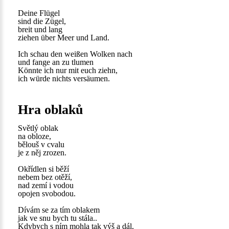
Deine Flügel
sind die Zügel,
breit und lang
ziehen über Meer und Land.
Ich schau den weißen Wolken nach
und fange an zu tlumen
Könnte ich nur mit euch ziehn,
ich würde nichts versäumen.
Hra oblaků
Světlý oblak
na obloze,
bělouš v cvalu
je z něj zrozen.
Okřídlen si běží
nebem bez otěží,
nad zemí i vodou
opojen svobodou.
Dívám se za tím oblakem
jak ve snu bych tu stála..
Kdybych s ním mohla tak výš a dál,