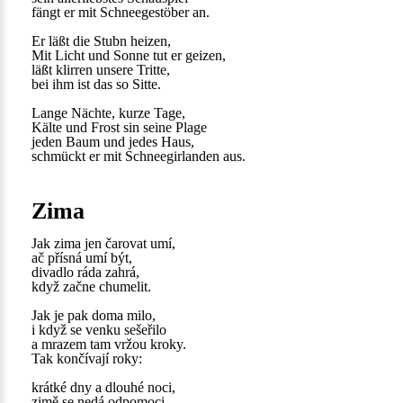
fängt er mit Schneegestöber an.
Er läßt die Stubn heizen,
Mit Licht und Sonne tut er geizen,
läßt klirren unsere Tritte,
bei ihm ist das so Sitte.
Lange Nächte, kurze Tage,
Kälte und Frost sin seine Plage
jeden Baum und jedes Haus,
schmückt er mit Schneegirlanden aus.
Zima
Jak zima jen čarovat umí,
ač přísná umí být,
divadlo ráda zahrá,
když začne chumelit.
Jak je pak doma milo,
i když se venku sešeřilo
a mrazem tam vržou kroky.
Tak končívají roky:
krátké dny a dlouhé noci,
zimě se nedá odpomoci --