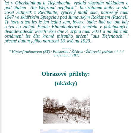
let v Oberkainingu u Tiefenbachu, vydala vlastním nákladem a
pod titulem "Am Wegrand gepflückt". Ilustrátorem knihy se stal
Josef Schneck z Riedlhütte, vyučený malíř skla, narozený roku
1947 ve sklářském Spiegelau pod šumavským Roklanem (Rachel).
Ty hory a ten les je jen jedna zem, byla a bude: lidé na tom kdy
sotva co změní. Emilie Ehrenthalerová zemřela v požehnaných
dvaadevadesáti letech věku dne 3. srpna roku 2021 a na úmrtním
oznámení lze číst kromě místního určení "aus Tiefenbach" i
přesné datum jejího narození 18. května 1929.
- - - - -
* Hinterfirmiansreut (BY) / Finsterau / Žďárek / Žďárecké jezírko / † † †
Tiefenbach (BY)
Obrazové přílohy:
(ukázky)