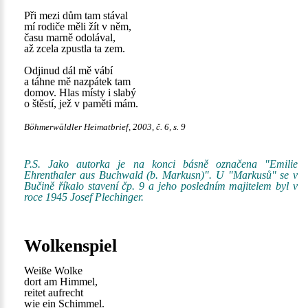
Při mezi dům tam stával
mí rodiče měli žít v něm,
času marně odolával,
až zcela zpustla ta zem.
Odjinud dál mě vábí
a táhne mě nazpátek tam
domov. Hlas místy i slabý
o štěstí, jež v paměti mám.
Böhmerwäldler Heimatbrief, 2003, č. 6, s. 9
P.S. Jako autorka je na konci básně označena "Emilie
Ehrenthaler aus Buchwald (b. Markusn)". U "Markusů" se v
Bučině říkalo stavení čp. 9 a jeho posledním majitelem byl v
roce 1945 Josef Plechinger.
Wolkenspiel
Weiße Wolke
dort am Himmel,
reitet aufrecht
wie ein Schimmel.