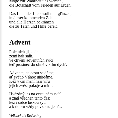
Möge zur Wahrheit uns werden,
die Botschaft vom Frieden auf Erden.
Das Licht der Liebe soll nun glänzen,
in dieser kommenden Zeit
und alle Herzen bekränzen
die zu Taten und Hilfe bereit.
Advent
Pole ulehají, spící
zemi halí sníh,
ve chvění adventních svící
teď prosinec do ohně v krbu dých'.
Advente, na cestu se dáme,
ať světlo Vánoc uhlídáme.
Kéž v čin mění naši víru
jejich zvěst pokoje a míru.
Hvězdný jas na cestu nám svítí
a zlatí všechen tento čas;
kéž i srdce láskou sytí
a k dobru vždy povzbuzuje nás.
Volksschule Ruderting