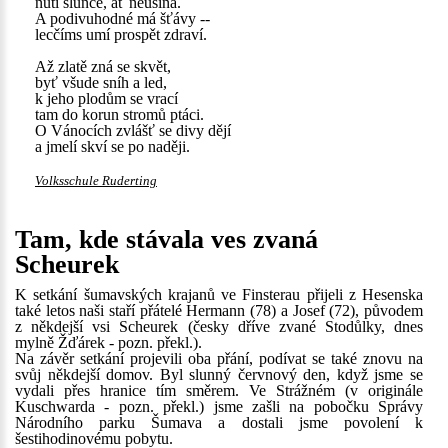
nutí slunce, ať neusíná.
A podivuhodné má šťávy --
lecčíms umí prospět zdraví.
Až zlatě zná se skvět,
byť všude sníh a led,
k jeho plodům se vrací
tam do korun stromů ptáci.
O Vánocích zvlášť se divy dějí
a jmelí skví se po naději.
Volksschule Ruderting
Tam, kde stávala ves zvaná
Scheurek
K setkání šumavských krajanů ve Finsterau přijeli z Hesenska
také letos naši staří přátelé Hermann (78) a Josef (72), původem
z někdejší vsi Scheurek (česky dříve zvané Stodůlky, dnes
mylně Žďárek - pozn. překl.).
Na závěr setkání projevili oba přání, podívat se také znovu na
svůj někdejší domov. Byl slunný červnový den, když jsme se
vydali přes hranice tím směrem. Ve Strážném (v originále
Kuschwarda - pozn. překl.) jsme zašli na pobočku Správy
Národního parku Šumava a dostali jsme povolení k
šestihodinovému pobytu.