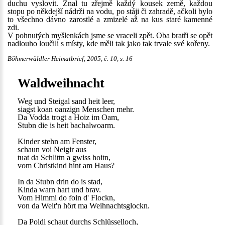
duchu vyslovit. Znal tu zřejmě každý kousek země, každou
stopu po někdejší nádrži na vodu, po stáji či zahradě, ačkoli bylo
to všechno dávno zarostlé a zmizelé až na kus staré kamenné
zdi.
V pohnutých myšlenkách jsme se vraceli zpět. Oba bratři se opět
nadlouho loučili s místy, kde měli tak jako tak trvale své kořeny.
Böhmerwäldler Heimatbrief, 2005, č. 10, s. 16
Waldweihnacht
Weg und Steigal sand heit leer,
siagst koan oanzign Menschen mehr.
Da Vodda trogt a Hoiz im Oam,
Stubn die is heit bachalwoarm.
Kinder stehn am Fenster,
schaun voi Neigir aus
tuat da Schlittn a gwiss hoitn,
vom Christkind hint am Haus?
In da Stubn drin do is stad,
Kinda warn hart und brav.
Vom Himmi do foin d' Flockn,
von da Weit'n hört ma Weihnachtsglockn.
Da Poldi schaut durchs Schlüsselloch,