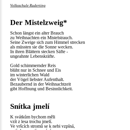
Volksschule Ruderting
Der Mistelzweig*
Schon längst ein alter Brauch
zu Weihnachten ein Mistelstrauch.
Seine Zweige sich zum Himmel strecken
als müssten sie die Sonne wecken.
In ihren Blättern stecken Säfte -
ungeahnte Lebenskräfte.
Gold schimmernder Reis
blüht nur in Schnee und Eis
im winterlichen Wald
der Vögel liebster Aufenthalt.
Bezaubernd in der Weihnachtzeit
gibt Hoffnung und Besinnlichkeit.
Snítka jmelí
K svátkům bychom měli
vzít z lesa trochu jmelí.
Ve vršcích stromů se k nebi vzpíná,