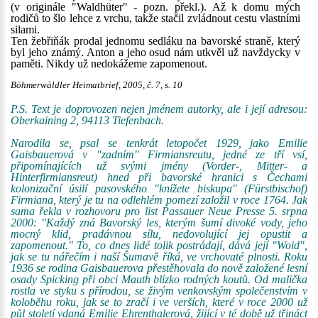
(v originále "Waldhüter" - pozn. překl.). Až k domu mých
rodičů to šlo lehce z vrchu, takže stačil zvládnout cestu vlastními
silami.
Ten žebřiňák prodal jednomu sedláku na bavorské straně, který
byl jeho známý. Anton a jeho osud nám utkvěl už navždycky v
paměti. Nikdy už nedokážeme zapomenout.
Böhmerwäldler Heimatbrief, 2005, č. 7, s. 10
P.S. Text je doprovozen nejen jménem autorky, ale i její adresou:
Oberkaining 2, 94113 Tiefenbach.
Narodila se, psal se tenkrát letopočet 1929, jako Emilie
Gaisbauerová v "zadním" Firmiansreutu, jedné ze tří vsí,
připomínajících už svými jmény (Vorder-, Mitter- a
Hinterfirmiansreut) hned při bavorské hranici s Čechami
kolonizační úsilí pasovského "knížete biskupa" (Fürstbischof)
Firmiana, který je tu na odlehlém pomezí založil v roce 1764. Jak
sama řekla v rozhovoru pro list Passauer Neue Presse 5. srpna
2000: "Každý zná Bavorský les, kterým šumí divoké vody, jeho
mocný klid, pradávnou sílu, nedovolující jej opustit a
zapomenout." To, co dnes lidé tolik postrádají, dává její "Woid",
jak se tu nářečím i naší Šumavě říká, ve vrchovaté plnosti. Roku
1936 se rodina Gaisbauerova přestěhovala do nově založené lesní
osady Spicking při obci Mauth blízko rodných koutů. Od malička
rostla ve styku s přírodou, se živým venkovským společenstvím v
koloběhu roku, jak se to zračí i ve verších, které v roce 2000 už
půl století vdaná Emilie Ehrenthalerová, žijící v té době už třináct