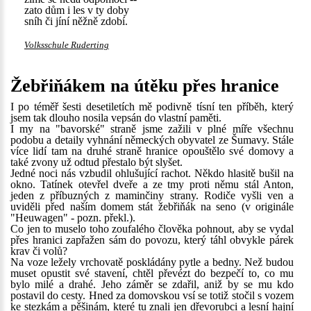
zato dům i les v ty doby
sníh či jíní něžně zdobí.
Volksschule Ruderting
Žebřiňákem na útěku přes hranice
I po téměř šesti desetiletích mě podivně tísní ten příběh, který
jsem tak dlouho nosila vepsán do vlastní paměti.
I my na "bavorské" straně jsme zažili v plné míře všechnu
podobu a detaily vyhnání německých obyvatel ze Šumavy. Stále
více lidí tam na druhé straně hranice opouštělo své domovy a
také zvony už odtud přestalo být slyšet.
Jedné noci nás vzbudil ohlušující rachot. Někdo hlasitě bušil na
okno. Tatínek otevřel dveře a ze tmy proti němu stál Anton,
jeden z příbuzných z maminčiny strany. Rodiče vyšli ven a
uviděli před naším domem stát žebřiňák na seno (v originále
"Heuwagen" - pozn. překl.).
Co jen to muselo toho zoufalého člověka pohnout, aby se vydal
přes hranici zapřažen sám do povozu, který táhl obvykle párek
krav či volů?
Na voze ležely vrchovatě poskládány pytle a bedny. Než budou
muset opustit své stavení, chtěl převézt do bezpečí to, co mu
bylo milé a drahé. Jeho záměr se zdařil, aniž by se mu kdo
postavil do cesty. Hned za domovskou vsí se totiž stočil s vozem
ke stezkám a pěšinám, které tu znali jen dřevorubci a lesní hajní