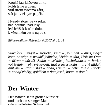
Kouká krz klíčovou dirku
Poldi tajně u dveří,
vidí strom svicema zářit,
stát jak v zlatym pápěří.
Hvězdy stojej ve vysoku,
nad horama, nad lesy
letí Ježíšek k nám dolu,
k všechněm cestu najde si.
Böhmerwäldler Heimatbrief, 2007, č. 12, s.6
Slovníček: Steigal = stezička, sand = jsou, heit = dnes, siagst
koan oanzign = nevidíš jediného, Vodda = táta, Hoiz im Oam
= dřevo v náruči, Stubn = světnice, bachalwoarm = horko,
voi Neigir = pln zvědavosti, tuat a gwiß hoitn = určitě hlídají,
hint am = vzadu, stad = ticho, Himmi = nebe, foin d' Flockn
= padají vločky, goidlicht =zlatojasně, hoam = domů.
Der Winter
Der Winter ist ein großer Künstler
und auch ein strenger Mann,
sein allerliebstes Schauspiel