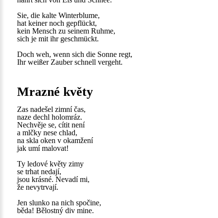
Sie, die kalte Winterblume,
hat keiner noch gepflückt,
kein Mensch zu seinem Ruhme,
sich je mit ihr geschmückt.
Doch weh, wenn sich die Sonne regt,
Ihr weißer Zauber schnell vergeht.
Mrazné květy
Zas nadešel zimní čas,
naze dechl holomráz.
Nechvěje se, cítit není
a mlčky nese chlad,
na skla oken v okamžení
jak umí malovat!
Ty ledové květy zimy
se trhat nedají,
jsou krásné. Nevadí mi,
že nevytrvají.
Jen slunko na nich spočine,
běda! Bělostný div mine.