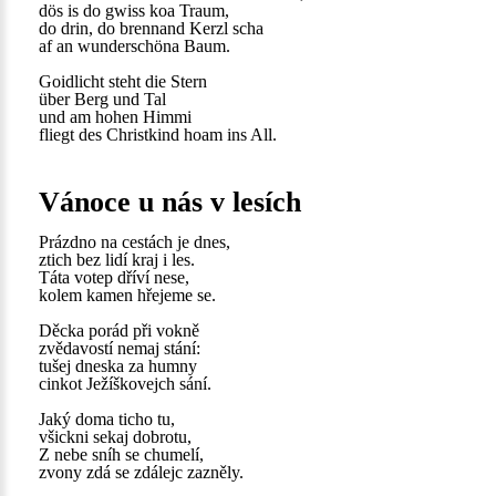
dös is do gwiss koa Traum,
do drin, do brennand Kerzl scha
af an wunderschöna Baum.
Goidlicht steht die Stern
über Berg und Tal
und am hohen Himmi
fliegt des Christkind hoam ins All.
Vánoce u nás v lesích
Prázdno na cestách je dnes,
ztich bez lidí kraj i les.
Táta votep dříví nese,
kolem kamen hřejeme se.
Děcka porád při vokně
zvědavostí nemaj stání:
tušej dneska za humny
cinkot Ježíškovejch sání.
Jaký doma ticho tu,
všickni sekaj dobrotu,
Z nebe sníh se chumelí,
zvony zdá se zdálejc zazněly.