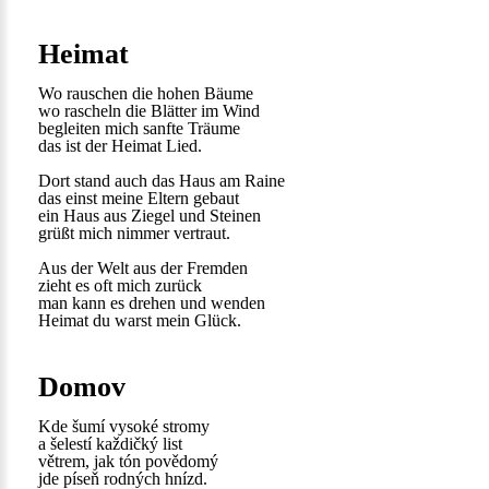
Heimat
Wo rauschen die hohen Bäume
wo rascheln die Blätter im Wind
begleiten mich sanfte Träume
das ist der Heimat Lied.
Dort stand auch das Haus am Raine
das einst meine Eltern gebaut
ein Haus aus Ziegel und Steinen
grüßt mich nimmer vertraut.
Aus der Welt aus der Fremden
zieht es oft mich zurück
man kann es drehen und wenden
Heimat du warst mein Glück.
Domov
Kde šumí vysoké stromy
a šelestí každičký list
větrem, jak tón povědomý
jde píseň rodných hnízd.