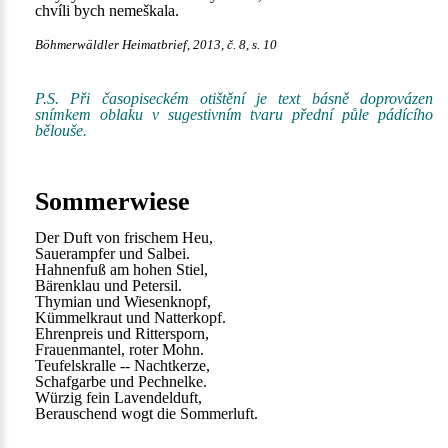
chvíli bych nemeškala.
Böhmerwäldler Heimatbrief, 2013, č. 8, s. 10
P.S. Při časopiseckém otištění je text básně doprovázen
snímkem oblaku v sugestivním tvaru přední půle pádícího
bělouše.
Sommerwiese
Der Duft von frischem Heu,
Sauerampfer und Salbei.
Hahnenfuß am hohen Stiel,
Bärenklau und Petersil.
Thymian und Wiesenknopf,
Kümmelkraut und Natterkopf.
Ehrenpreis und Rittersporn,
Frauenmantel, roter Mohn.
Teufelskralle -- Nachtkerze,
Schafgarbe und Pechnelke.
Würzig fein Lavendelduft,
Berauschend wogt die Sommerluft.