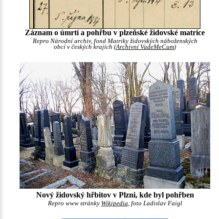
Záznam o úmrtí a pohřbu v plzeňské židovské matrice
Repro Národní archiv, fond Matriky židovských náboženských
obcí v českých krajích (
Archivní VadeMeCum
)
Nový židovský hřbitov v Plzni, kde byl pohřben
Repro www stránky
Wikipedia
, foto Ladislav Faigl