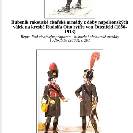
Bubeník rakouské císařské armády z doby napoleonských
válek na kresbě Rudolfa Otto rytíře von Ottenfeld (1856-
1913)
Repro Pod císařským praporem : historie habsburské armády
1526-1918 (2003), s. 201