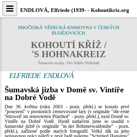
ENDLOVÁ, Elfriede (1939- - Kohoutikriz.org
JIHOČESKÁ VĚDECKÁ KNIHOVNA V ČESKÝCH
BUDĚJOVICÍCH
KOHOUTÍ KŘÍŽ /
'S HOHNAKREIZ
Šumavské ozvěny / Des Waldes Widerhall
ELFRIEDE ENDLOVÁ
Šumavská jizba v Domě sv. Vintíře
na Dobré Vodě
Dne 30. května (roku 2003 - pozn. překl.) se konalo prvé
"posezení" v prostorách zrenovované fary (v originále "die erste
'Sitzweil' im renovierten Pfarrhof" - pozn. překl.), nyní Domě sv.
Vintíře na Dobré Vodě. Hustě natlačeni jsme se usadili v
šumavské jizbě (v originále "in der Böhmerwaldstube" - pozn.
překl.), zařízené podle starých fotografií. Velký dík za jeho
neúnavnou práci náleží v prvé řadě našemu "Schmied Hansimu"