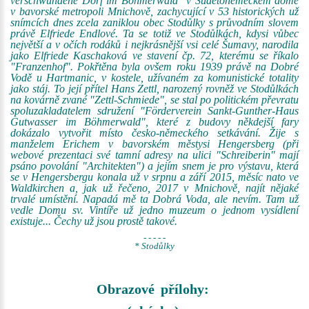
verschwundene Dorf im Böhmerwald" v Sudetoněmeckém domě
v bavorské metropoli Mnichově, zachycující v 53 historických už
snímcích dnes zcela zaniklou obec Stodůlky s průvodním slovem
právě Elfriede Endlové. Ta se totiž ve Stodůlkách, kdysi vůbec
největší a v očích rodáků i nejkrásnější vsi celé Šumavy, narodila
jako Elfriede Kaschaková ve stavení čp. 72, kterému se říkalo
"Franzenhof". Pokřtěna byla ovšem roku 1939 právě na Dobré
Vodě u Hartmanic, v kostele, užívaném za komunistické totality
jako stáj. To její přítel Hans Zettl, narozený rovněž ve Stodůlkách
na kovárně zvané "Zettl-Schmiede", se stal po politickém převratu
spoluzakladatelem sdružení "Förderverein Sankt-Gunther-Haus
Gutwasser im Böhmerwald", které z budovy někdejší fary
dokázalo vytvořit místo česko-německého setkávání. Žije s
manželem Erichem v bavorském městysi Hengersberg (při
webové prezentaci své tamní adresy na ulici "Schreiberin" mají
psáno povolání "Architekten") a jejím snem je pro výstavu, která
se v Hengersbergu konala už v srpnu a září 2015, měsíc nato ve
Waldkirchen a, jak už řečeno, 2017 v Mnichově, najít nějaké
trvalé umístění. Napadá mě ta Dobrá Voda, ale nevím. Tam už
vedle Domu sv. Vintíře už jedno muzeum o jednom vysídlení
existuje... Čechy už jsou prostě takové.
- - - - -
* Stodůlky
Obrazové přílohy: