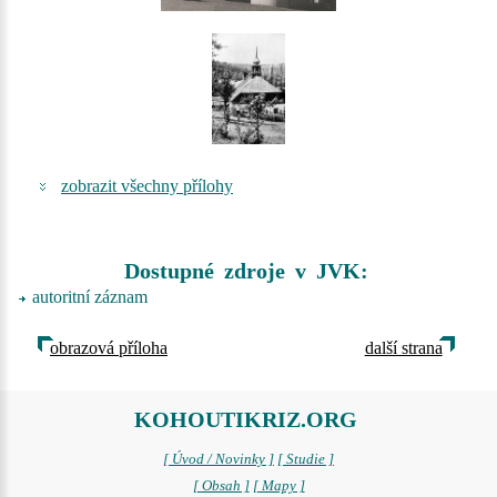
zobrazit všechny přílohy
Dostupné zdroje v JVK:
autoritní záznam
obrazová příloha
další strana
KOHOUTIKRIZ.ORG
[ Úvod / Novinky ]
[ Studie ]
[ Obsah ]
[ Mapy ]