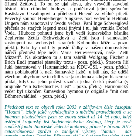
(Hansi Zettlovi). To on se ujal slova, aby vysvětlil stavební
historii této ctihodné budovy a poděkoval jejím správcům
Rastislavu Czvalingovi a přítelkyni Heleně za vlídné přijetí.
Pěvecký soubor Heidelberger Singkreis pod vedením Helmuta
Ungera nám zanotoval v ůvodu večera. Paní Inge Schweiglová
přečetla ze starých legend mezi jinými i tu, jak vznikla Dobrá
Voda. Hluboce pohnuti jsme byli verši šumavského básníka
Zephyrina Zettla (
Schweiglová
a
Zettl
jsou i samostatně
zastoupeni na webových stranách Kohoutího kříže - pozn.
překl.). Kdo by mohl ty prosté řádky v našem domovském
nářečí přednést lépe nežli Maria Heuwieserová, naše "Zettl
Mizzerl". Na akordeon tu a tam zahráli Wolfgang Fischer a
Erich Endl (manžel pisatelky textu - pozn. překl.). Starosta Jiří
Jukl (starostoval v Hartmanicích za KDU-ČSL - pozn. překl.)
nám poblahopřál k naší šumavské jizbě, ujistil nás, že udělá
všechno, abychom se tu cítili zase jako doma a silným hlasem se
přidal, když na jeho počest zazněla jedna česká písnička (v
originále "ein tschechisches Lied" - pozn. překl.). Harmonický
večer byl ukončen šumavskou hymnou (v originále "mit dem
Böhmerwaldlied" - pozn. překl.)
Předchozí text se objevil roku 2003 v zářijovém čísle časopisu
"Hoam!", tehdy ještě vycházejícího s měsíční pravidelností a se
jménem pisatelčiným jsem se znovu setkal až 14 let nato, když
ústřední krajanský list Sudetendeutsche Zeitung, který je nově
součástí fondu Jihočeské vědecké knihovny, přinesl v březnu 2017
celostránkovou zprávu o zahájení výstavy "Stadln - das