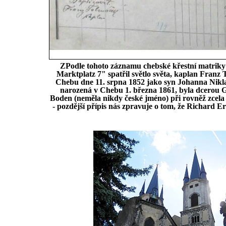
ZPodle tohoto záznamu chebské křestní matriky h
Marktplatz 7" spatřil světlo světa, kaplan Franz
Chebu dne 11. srpna 1852 jako syn Johanna Nikl
narozená v Chebu 1. března 1861, byla dcerou G
Boden (neměla nikdy české jméno) při rovněž zcela d
- pozdější přípis nás zpravuje o tom, že Richard Ern