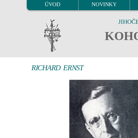
ÚVOD
NOVINKY
JIHOČ
KOHO
RICHARD ERNST