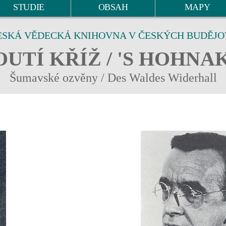
STUDIE
OBSAH
MAPY
ESKÁ VĚDECKÁ KNIHOVNA V ČESKÝCH BUDĚJO
UTÍ KŘÍŽ / 'S HOHNA
Šumavské ozvěny / Des Waldes Widerhall