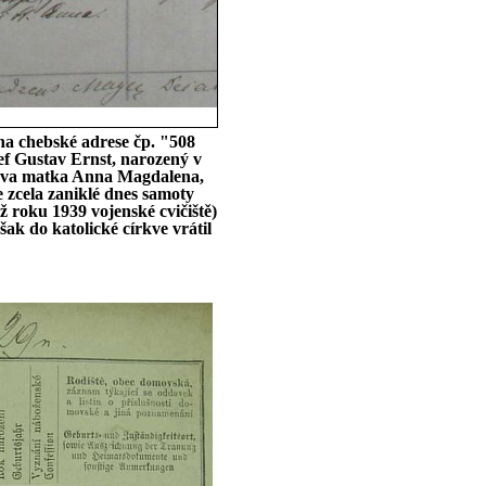
na chebské adrese čp. "508
ef Gustav Ernst, narozený v
cova matka Anna Magdalena,
 zcela zaniklé dnes samoty
ž roku 1939 vojenské cvičiště)
šak do katolické církve vrátil