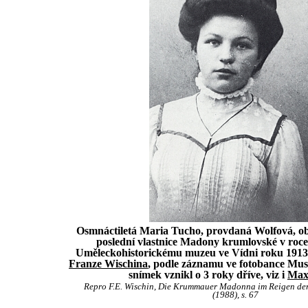
Osmnáctiletá Maria Tucho, provdaná Wolfová, ob
poslední vlastnice Madony krumlovské v roce
Uměleckohistorickému muzeu ve Vídni roku 1913 
Franze Wischina
, podle záznamu ve fotobance Muse
snímek vznikl o 3 roky dříve, viz i
Max
Repro F.E. Wischin, Die Krummauer Madonna im Reigen d
(1988), s. 67