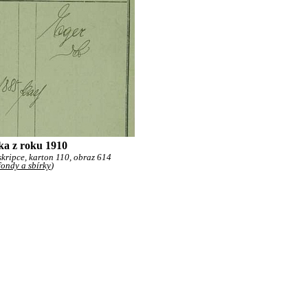
ška z roku 1910
skripce, karton 110, obraz 614
fondy a sbírky
)