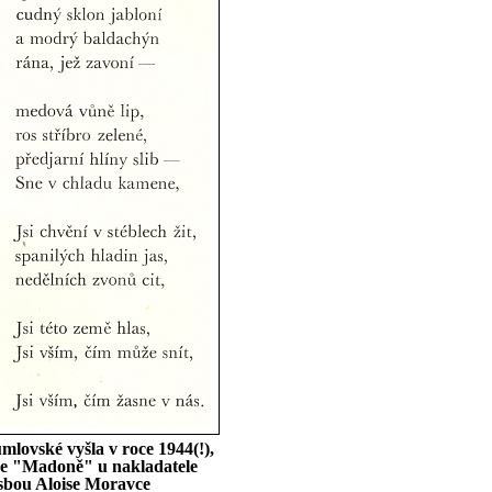
lovské vyšla v roce 1944(!),
rce "Madoně" u nakladatele
sbou Aloise Moravce