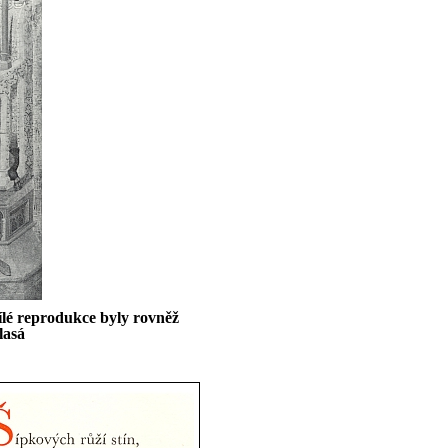
ílé reprodukce byly rovněž
lasá