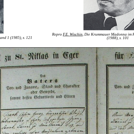
Repro
F.E. Wischin
, Die Krummauer Madonna im 
nd 1 (1985), s. 121
(1988), s. 101