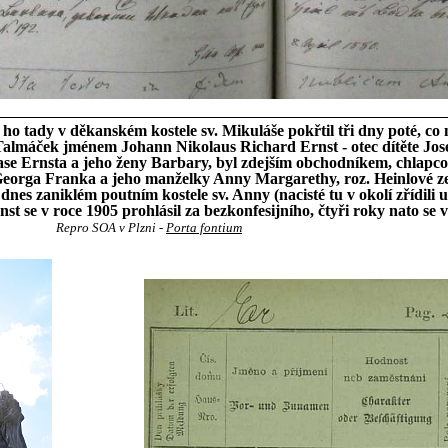
o tady v děkanském kostele sv. Mikuláše pokřtil tři dny poté, co 
 Talmáček jménem Johann Nikolaus Richard Ernst - otec dítěte Jos
ase Ernsta a jeho ženy Barbary, byl zdejším obchodníkem, chlap
eorga Franka a jeho manželky Anny Margarethy, roz. Heinlové ze
nes zaniklém poutním kostele sv. Anny (nacisté tu v okolí zřídili u
st se v roce 1905 prohlásil za bezkonfesijního, čtyři roky nato se v
Repro SOA v Plzni -
Porta fontium