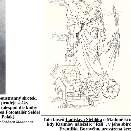
oustranný sirotek,
 prodeje sošky
(alespoň dle knihy
a Fotoateliér Seidel
 Polak
)
Tato báseň
Ladislava Stehlíka
o Madoně krum
er Schönen Madonnen
kdy Krumlov náležel k "Říši", v jeho sbí
Františka Borového, provázena kre