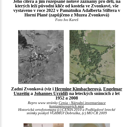
Jeho citera a jím rozepsané notové záznamy pro děti, na
kterých leží původní klíče od kostela ve Zvonkové, vše
vystaveno v roce 2022 v Památníku Adalberta Stiftera v
Horní Plané (zapůjčeno z Muzea Zvonková)
Foto Ivo Kareš
Zadní Zvonková (viz i
Hermine Kimbacherová
,
Engelmar
Unzeitig
a
Johannes Urzidil
) na leteckých snímcích z let
1952 a 2008
Repro www stránky
Cenia - Národní inventarizace
kontaminovaných míst
Historická ortofotomapa (c) CENIA 2010 a Podkladové letecké
snímky poskytl VGHMÚř Dobruška, (c) MO ČR 2009