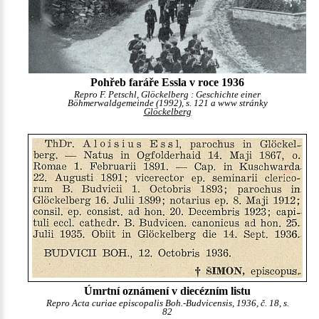
Pohřeb faráře Essla v roce 1936
Repro F. Petschl, Glöckelberg : Geschichte einer
Böhmerwaldgemeinde (1992), s. 121 a www stránky
Glöckelberg
Úmrtní oznámení v diecézním listu
Repro Acta curiae episcopalis Boh.-Budvicensis, 1936, č. 18, s.
82