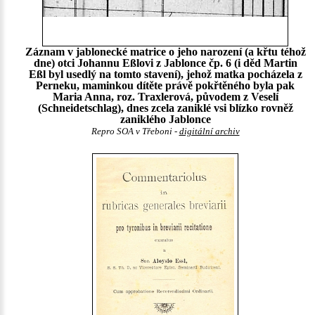
Záznam v jablonecké matrice o jeho narození (a křtu téhož
dne) otci Johannu Eßlovi z Jablonce čp. 6 (i děd Martin
Eßl byl usedlý na tomto stavení), jehož matka pocházela z
Perneku, maminkou dítěte právě pokřtěného byla pak
Maria Anna, roz. Traxlerová, původem z Veselí
(Schneidetschlag), dnes zcela zaniklé vsi blízko rovněž
zaniklého Jablonce
Repro SOA v Třeboni -
digitální archiv