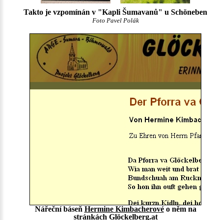
Takto je vzpomínán v "Kapli Šumavanů" u Schöneben
Foto Pavel Polák
Nářeční báseň
Hermine Kimbacherové
o něm na
stránkách
Glöckelberg.at