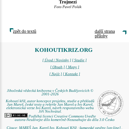
Trojmezí
Foto Pavel Polák
zpět do textů
další strana
přílohy
KOHOUTIKRIZ.ORG
[ Úvod / Novinky ]
[ Studie ]
[ Obsah ]
[ Mapy ]
[ Najít ]
[ Kontakt ]
Jihočeská vědecká knihovna v Českých Budějovicích ©
2001-2026
Kohoutí kříž, autor koncepce projektu, studie a překladů
Jan Mareš, české texty a rešerše Jan Mareš a Ivo Kareš,
elektronická verze Ivo Kareš, návrh responzivního webu
Jiří Nechvátal.
Podléhá licenci Creative Commons Uveďte
autora-Neužívejte dílo komerčně-Nezasahujte do díla 3.0 Česko
Citace: MAREŠ Jan. Kareš Ivo. Kohoutí Kříž : šumavské ozvěny [on-line] .