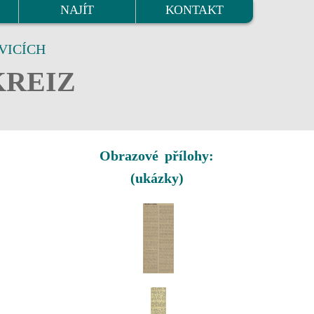
NAJÍT
KONTAKT
VICÍCH
KREIZ
Obrazové přílohy:
(ukázky)