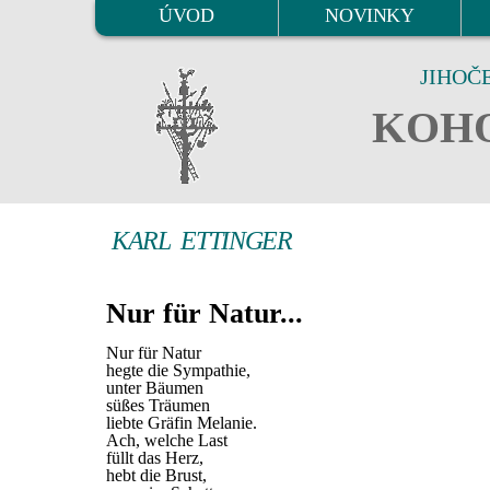
ÚVOD
NOVINKY
JIHOČ
KOHO
KARL ETTINGER
Nur für Natur...
Nur für Natur
hegte die Sympathie,
unter Bäumen
süßes Träumen
liebte Gräfin Melanie.
Ach, welche Last
füllt das Herz,
hebt die Brust,