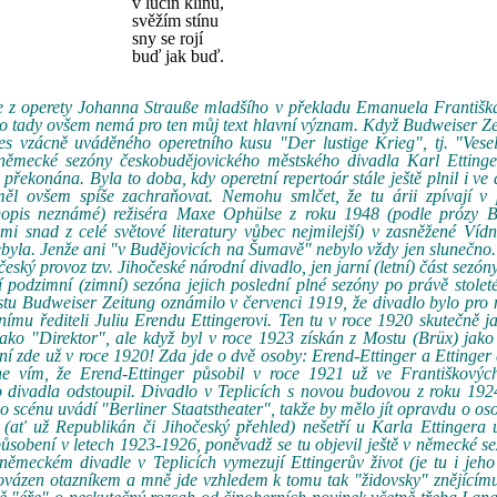
v lučin klínu,
svěžím stínu
sny se rojí
buď jak buď.
árie z operety Johanna Strauße mladšího v překladu Emanuela Františ
 to tady ovšem nemá pro ten můj text hlavní význam. Když Budweiser Z
s vzácně uváděného operetního kusu "Der lustige Krieg", tj. "Vesel
el německé sezóny českobudějovického městského divadla Karl Ettinge
překonána. Byla to doba, kdy operetní repertoár stále ještě plnil i ve
 měl ovšem spíše zachraňovat. Nemohu smlčet, že tu árii zpívají v 
is neznámé) režiséra Maxe Ophülse z roku 1948 (podle prózy Br
mi snad z celé světové literatury vůbec nejmilejší) v zasněžené Vídn
nebyla. Jenže ani "v Budějovicích na Šumavě" nebylo vždy jen slunečn
ský provoz tzv. Jihočeské národní divadlo, jen jarní (letní) část sezóny
podzimní (zimní) sezóna jejich poslední plné sezóny po právě stoleté
 listu Budweiser Zeitung oznámilo v červenci 1919, že divadlo bylo pr
mu řediteli Juliu Erendu Ettingerovi. Ten tu v roce 1920 skutečně ja
ako "Direktor", ale když byl v roce 1923 získán z Mostu (Brüx) jako
ení zde už v roce 1920! Zda jde o dvě osoby: Erend-Ettinger a Ettinger 
ne vím, že Erend-Ettinger působil v roce 1921 už ve Františkovýc
o divadla odstoupil. Divadlo v Teplicích s novou budovou z roku 19
 scénu uvádí "Berliner Staatstheater", takže by mělo jít opravdu o os
 (ať už Republikán či Jihočeský přehled) nešetří u Karla Ettingera
ůsobení v letech 1923-1926, poněvadž se tu objevil ještě v německé s
meckém divadle v Teplicích vymezují Ettingerův život (je tu i jeho
rovázen otazníkem a mně jde vzhledem k tomu tak "židovsky" znějícím