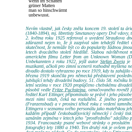
wenn im Schatten
grüner Matten
man so hinschwärmt
unbewusst.
Nevím vlastně, jak česky zněla koncem 19. století ta 
(1840-1894), mj. libretisty Smetanovy opery Dvě vdovy,
2. května roku 1925 referoval o uvedení Straußova dne
zdůraznil nejen to, že ji zazpíval sám tehdejší ředit
skutečnost, že nemůže být co do popularity žádnou jinou 
letech dvacátého století hlediště. Slabou návštěvnost
americkém filmu Letter from an Unknown Woman (Dop
Unbekannten z roku 1922, jejíž autor
Stefan Zweig
je 
muzikanti, ačkoli pro zimní scenerii rozhodně myšlena 
divadlo dostalo vyhrazeno po roce 1919, kdy tu zahájilo če
března 1919 skončila pro německá představení poslední 
jubilující tehdy divadelní budovy. 51. číslo 58. ročníku
letní sezónu v roce 1920 propůjčeno chebskému divadelní
působil vedle
Fritze Puchsteina
, označovaného rovněž j
ředitel Karl Ettinger, připomínalo se právě i jeho působ
mezi nimi vztah, čeká na rozluštění. Z jiného prame
(Franzensbad) a v prosinci téhož roku z vedení tamníh
Ettingera v seznamu svého personálu jako mateřskou jeho
každém případě českobudějovický německý i český tisk
uznáním zejména v letech jeho "prostředního" zdejšího p
1934. Francouzsky psané webové stránky o proslulém ně
fotografie) lety 1880 a 1940. Ten druhý rok je ovšem p