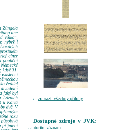
ka Züngela
eitung dne
á válka",
r, nýbrž i
 dvacátých
proslulém
ief einer
i pouliční
o. Německé
, když 31.
 existenci
o německou
ko ředitel
 divadelní
a jaký byl
h Lázních
zobrazit všechny přílohy
24 u Karla
oby dvě. V
 upřímným
ezóně roku
Dostupné zdroje v JVK:
 působivá
u příjmení
autoritní záznam