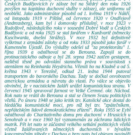
Českých Budějovicích (v záloze byl na Štědrý den roku 1926
povýšen na kapitána duchovní služby v záloze), ale uniformu už
neoblékl. Jako administrátor působil od 1. května 1919 v Nákří,
od listopadu 1919 v Pištíně, od července 1920 v Ondřejově
(Andreasberg), kam byl i domovsky příslušný, v roce 1923 v
Rudolfově, následujícího roku v sousední Dobré Vodě u Českých
Budějovic a od roku 1925 se stal farářem v Kunžvartě (německy
Kuschwarda, dnešní Strážný). V roce 1932 byl definitivně
vyškrtnut z armádní zálohy a od roku 1933 působil jako farář v
Kamenném Újezdě. Do výslužby odešel už "za protektorátu" 1.
října 1939 a odstěhoval se do Berouna. Zapojil se do
protinacistického odboje a byl 28. srpna 1942 zatčen gestapem,
naštěstí těsně po odvolání stanného práva v souvislosti s
atentátem na Reinharda Heydricha. Věznili ho na Kladně a od 5.
května 1943 v Terezíně, odkud 21. ledna 1944 putoval
transportem do bavorského Dachau. Tady se dočkal osvobození
americkou armádou a návratu do vlasti. Po válce se objevilo
obvinění, že v nacistickém žaláři urážel komunistickou stranu. V
červenci 1945 spravoval farnost ve Velké Čermné. okr. Náchod.
Rok nato se vrátil do Berouna a stal se členem Svazu politických
vězňů. Po únoru 1948 se jako kritik tzv. Katolické akce dostal do
hledáčku komunistické moci, pro níž byl tzv. "zpátečníkem,
nepřátelským lidově demokratickému zřízení". Roku 1955 se Eybl
odstěhoval do Charitativního domu pro duchovní v Hrusicích u
Senohrab a v roce 1960 byl vyznamenán za záchranu lidických
matrik. Pět let nato se zúčastnil velkého setkání politických vězňů
včetně žalářovaných německých duchovních v bývalém
koncentračním táboře v Dachau a brzy nato byl objeven novináři