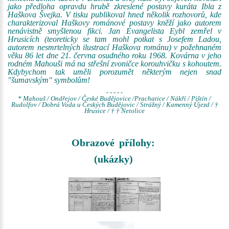
jako předloha opravdu hrubě zkreslené postavy kuráta Ibla z
Haškova Švejka. V tisku publikoval hned několik rozhovorů, kde
charakterizoval Haškovy románové postavy kněží jako autorem
nenávistně smyšlenou fikci. Jan Evangelista Eybl zemřel v
Hrusicích (teoreticky se tam mohl potkat s Josefem Ladou,
autorem nesmrtelných ilustrací Haškova románu) v požehnaném
věku 86 let dne 21. června osudného roku 1968. Kovárna v jeho
rodném Mahouši má na střešní zvoničce korouhvičku s kohoutem.
Kdybychom tak uměli porozumět některým nejen snad
"šumavským" symbolům!
- - - - -
* Mahouš / Ondřejov / České Budějovice /Prachatice / Nákří / Pištín /
Rudolfov / Dobrá Voda u Českých Budějovic / Strážný / Kamenný Újezd / †
Hrusice / † † Netolice
Obrazové přílohy:
(ukázky)