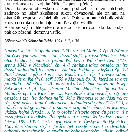
drahé doma - na svoji holčičku." - pozn. překl.)
Dojat takovou otcovskou láskou, podržel jsem ten chlebník,
zatímco ho lékař zkušenou rukou obvazoval, ale on ani na
okamžik nespustil z chlebníku zrak. Pak jsem mu chlebník vtiskl
znovu do rukou, odmítaje jeho tiše zajíkavý dík.
A on se svým chlebníkem a malou břidlicovou tabulkou odjel
pak do zázemí, domovu vstříc.
Böhmerwald's Söhne im Felde, 1924, č. 2, s. 38
Narodil se 15. listopadu roku 1882 v obci Mahouš čp. 8 (dům s
tím číselným označením tam dosud stojí), farnost Němčice. Jeho
otec Václav (v matrice psáno Wáclaw i Wácslaw) Eybl (*27.
srpna 1843 v Němčicích čp. 4 /i chalupu takto označenou lze
dosud dohledat/) byl synem Václava Eybla ze zdejšího čp. 28
(také dosud stojí) a Anny, roz. Raušarové z čp. 4 rovněž odtud,
matka Veronika (*10. září 1855 v Mahouši čp. 8), která se za otce
provdala v Němčicích 28. února roku 1881 jako vdova po Josefu
Šebestovi z Lipí, byla dcerou Martina Malečka, chalupníka z
Mahouše čp. 8 a Kateřiny, roz. Valentové z Mahouše čp. 5 (i toto
označení tam lze dodnes najít). Jeho životopis je součástí velice
záslužné práce Jana Ciglbauera "Jednadevadesátníci" (2017), z
níž až na údaje z matrik a samu v originále německou textovou
ukázku hojně čerpám. A je to osobní historie opravdu pestrá už z
místopisného hlediska. Po vychození obecné školy absolvoval v
letech 1894-1902 české gymnázium v Českých Budějovicích.
Hlavně zásluhou strýce faráře byl veselý student a divadelní
ochotník nasměrován ke studiu na bohosloveckém učilišti, odkud