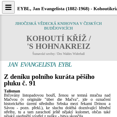
EYBL, Jan Evangelista (1882-1968) - Kohoutikri
JIHOČESKÁ VĚDECKÁ KNIHOVNA V ČESKÝCH
BUDĚJOVICÍCH
KOHOUTÍ KŘÍŽ /
'S HOHNAKREIZ
Šumavské ozvěny / Des Waldes Widerhall
JAN EVANGELISTA EYBL
Z deníku polního kuráta pěšího
pluku č. 91
Talisman
Bičovány listopadovou bouří, ženou se temná mračna nad
Mačvou (v originále "über die Mačva", jde o označení
historického území středního Srbska mezi řekami Drinou a
Sávou - pozn. překl.), ke sluchu doléhá doznívající hřmění
střelby, tu a tam zarachotí ještě nějaký kulomet, občas také
nějaký ojedinělý výstřel z pušky - bitva skončila.