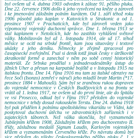
byl ovšem už 4. dubna 1903 odveden k záloze 91. pěšího pluku.
Dne 22. července 1906 došlo k jeho vysvěcení na kněze a zároveň
i ke jmenování záložním polním kurátem. Od 1. září téhož roku
1906 působil jako kaplan v Katovicích u Strakonic a od 1.
prosince 1907 v Prachaticích, kde byl zároveň veden jako
výpomocný vojenský duchovní správce. Dne 1. března 1913 se
stal kaplanem v Netolicích, kde ho zastihlo vyhlášení světové
války. Mobilizován byl až 1. listopadu 1914, ale už 17. téhož
měsíce se ocitl na srbské frontě, kam jsou situovány i textové
ukázky z jeho deníku. Německy je zřejmě zpracoval pro
časopisecké zveřejnění. Psal si deník totiž jinak česky v útržkovitě
zkratkovité formě a zanechal v něm po sobě cenný historický
materiál. Ze Srbska prodělal s jednadevadesátníky ústup do
jižních Uher a přesun na karpatské bojiště a v listopadu 1915 na
italskou frontu. Dne 14. října 1916 mu tam za italské ofenzivy na
řece Soči (Isonzo) zemřel v náruči jeho mladší bratr Martin (*17.
prosince 1884 v Mahouši). Sám byl se zraněnou rukou dopraven
do vojenské nemocnice v Českých Budějovicích a na frontu se
vrátil až 1. ledna 1917, ne ovšem už do první linie, ale do špitálu
ve vsi Prosecco, odkud byl v říjnu 1917 přeložen do vojenské
nemocnice v tehdy dosud rakouském Terstu. Dne 24. dubna 1918
byl pak přidělen k polnímu apoštolskému vikariátu ve Vídni, kde
poskytoval duchovní útěchu ve zdravotnických zařízeních i v
zajateckých táborech. Než válka skončila, byl vyznamenán
Jubilejním křížem 1908, Záslužným křížem pro duchovenstvo II.
třídy, záslužnou medailí Signum Laudis, Karlovým vojenským
křížem a vyznamenáním Červeného kříže. Po návratu domů byl
sice přeložen do zálohy československého pěšího pluku č. 1 v