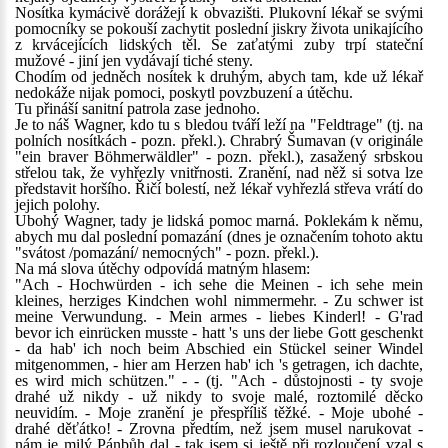
Nosítka kymácivě dorážejí k obvazišti. Plukovní lékař se svými
pomocníky se pokouší zachytit poslední jiskry života unikajícího
z krvácejících lidských těl. Se zaťatými zuby trpí stateční
mužové - jiní jen vydávají tiché steny.
Chodím od jedněch nosítek k druhým, abych tam, kde už lékař
nedokáže nijak pomoci, poskytl povzbuzení a útěchu.
Tu přináší sanitní patrola zase jednoho.
Je to náš Wagner, kdo tu s bledou tváří leží na "Feldtrage" (tj. na
polních nosítkách - pozn. překl.). Chrabrý Šumavan (v originále
"ein braver Böhmerwäldler" - pozn. překl.), zasažený srbskou
střelou tak, že vyhřezly vnitřnosti. Zranění, nad něž si sotva lze
představit horšího. Řičí bolestí, než lékař vyhřezlá střeva vrátí do
jejich polohy.
Ubohý Wagner, tady je lidská pomoc marná. Poklekám k němu,
abych mu dal poslední pomazání (dnes je označením tohoto aktu
"svátost /pomazání/ nemocných" - pozn. překl.).
Na má slova útěchy odpovídá matným hlasem:
"Ach - Hochwürden - ich sehe die Meinen - ich sehe mein
kleines, herziges Kindchen wohl nimmermehr. - Zu schwer ist
meine Verwundung. - Mein armes - liebes Kinderl! - G'rad
bevor ich einrücken musste - hatt 's uns der liebe Gott geschenkt
- da hab' ich noch beim Abschied ein Stückel seiner Windel
mitgenommen, - hier am Herzen hab' ich 's getragen, ich dachte,
es wird mich schützen." - - (tj. "Ach - důstojnosti - ty svoje
drahé už nikdy - už nikdy to svoje malé, roztomilé děcko
neuvidím. - Moje zranění je přespříliš těžké. - Moje ubohé -
drahé děťátko! - Zrovna předtím, než jsem musel narukovat -
nám je milý Pánbůh dal - tak jsem si ještě při rozloučení vzal s