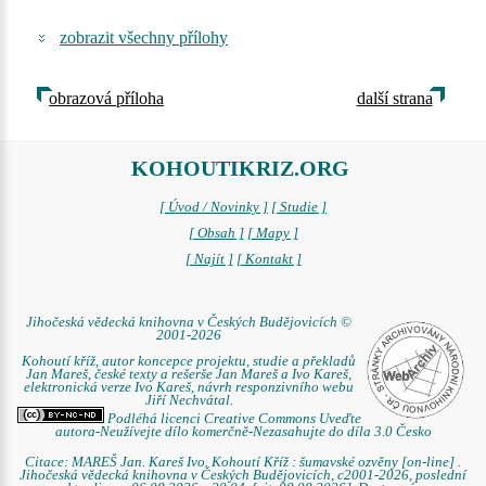
zobrazit všechny přílohy
obrazová příloha
další strana
KOHOUTIKRIZ.ORG
[ Úvod / Novinky ]
[ Studie ]
[ Obsah ]
[ Mapy ]
[ Najít ]
[ Kontakt ]
Jihočeská vědecká knihovna v Českých Budějovicích ©
2001-2026
Kohoutí kříž, autor koncepce projektu, studie a překladů
Jan Mareš, české texty a rešerše Jan Mareš a Ivo Kareš,
elektronická verze Ivo Kareš, návrh responzivního webu
Jiří Nechvátal.
Podléhá licenci Creative Commons Uveďte
autora-Neužívejte dílo komerčně-Nezasahujte do díla 3.0 Česko
Citace: MAREŠ Jan. Kareš Ivo. Kohoutí Kříž : šumavské ozvěny [on-line] .
Jihočeská vědecká knihovna v Českých Budějovicích, c2001-2026, poslední