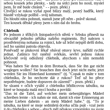
sebou kousek jeho plenky, - tady na srdci jsem ho nosil, myslel
jsem, že mě bude chránit." - - pozn. překl.)
Chvějící se rukou vyňal zpod blůzy malý, pestrý hadřík, který
hlasitě vzlykaje políbil - svůj talisman.
Do hloubi nitra pohnuti, stanuli jsme při něm - právě skonal.
Ten kousek dětské pleny jsem s ním dal do hrobu.
Chlebník
Po jednom z těžkých listopadových střetů v Srbsku přinesli na
obvaziště jednoho pěšáka našeho regimentu. Byl nalezen s
prostřelenýma nohama za rojnicí, kde už ležel nejspíš delší dobu,
než ho sanitní patrola objevila.
Poněvadž se plukovní lékař obával otravy krve, nařídil rychle
jednat. Zatímco byl raněný svlékán, sevřel jednou rukou
křečovitě svůj odložený chlebník, abychom s ním nemohli
pohnout.
"Was haben Sie denn in dem Brotsack, dass Sie ihn gar nicht
weglegen wollen? Sie brauchen ihm doch jetzt nicht mehr, jetzt
werden Sie ins Hinterland kommen!" (tj. "Copak to máte v tom
chlebníku, že ho nechcete dát z rukou? Teď už ho přece
nepotřebujete, budete dopraven do zázemí!" - pozn. překl.)
Se slzami v očích vytáhl z chlebníku břidlicovou tabulku, na
které se houpala malá mycí houba a povídá:
"Das ist die Tafel, auf welcher mein siebenjähriges Mäderl
schreiben lernte - ich nahm sie mit, damit ich eine Erinnerung an
meine Lieben daheim - an mein Mäderl habe." (tj. "To je
tabulka, na které se moje sedmiletá dcerka učila psát - vzal jsem
ji do chlebníku s sebou - abych měl nějakou vzpomínku na svoje