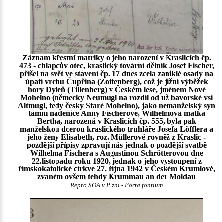
Záznam křestní matriky o jeho narození v Kraslicích čp.
473 - chlapcův otec, kraslický tovární dělník Josef Fischer,
přišel na svět ve stavení čp. 17 dnes zcela zaniklé osady na
úpatí vrchu Čupřina (Zottenberg), což je jižní výběžek
hory Dyleň (Tillenberg) v Českém lese, jménem Nové
Mohelno (německy Neumugl na rozdíl od už bavorské vsi
Altmugl, tedy česky Staré Mohelno), jako nemanželský syn
tamní nádenice Anny Fischerové, Wilhelmova matka
Bertha, narozená v Kraslicích čp. 555, byla pak
manželskou dcerou kraslického truhláře Josefa Löfflera a
jeho ženy Elisabeth, roz. Müllerové rovněž z Kraslic -
pozdější přípisy zpravují nás jednak o pozdější svatbě
Wilhelma Fischera s Augustinou Schrötterovou dne
22.listopadu roku 1920, jednak o jeho vystoupení z
římskokatolické církve 27. října 1942 v Českém Krumlově,
zvaném ovšem tehdy Krummau an der Moldau
Repro SOA v Plzni -
Porta fontium