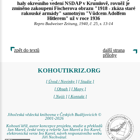
haly okresního vedení NSDAP v Krumlově, rovněž je
zmíněno zakoupení Fischerova obrazu "1918 - zkáza staré
rakouské armády" samotným "Vůdcem Adolfem
Hitlerem" už v roce 1936
Repro Budweiser Zeitung, 1940, č. 25, s. 13-14
zpět do textů
další strana
přílohy
KOHOUTIKRIZ.ORG
[ Úvod / Novinky ]
[ Studie ]
[ Obsah ]
[ Mapy ]
[ Najít ]
[ Kontakt ]
Jihočeská vědecká knihovna v Českých Budějovicích ©
2001-2026
Kohoutí kříž, autor koncepce projektu, studie a překladů
Jan Mareš, české texty a rešerše Jan Mareš a Ivo Kareš,
elektronická verze Ivo Kareš, návrh responzivního webu
Jiří Nechvátal.