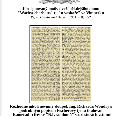
Jím signovaný motiv dveří někdejšího domu
"Wachszieherhaus" tj. "u voskaře" ve Vimperku
Repro Glaube und Heimat, 1991, č. 8, s. 52
Rozhodně nikoli nevinný sloupek
Ing. Richarda Wondry
s
podrobným popisem Fischerovy (je tu titulován
"Kamerad") fresky "Návrat domů" v prostorách vstupní