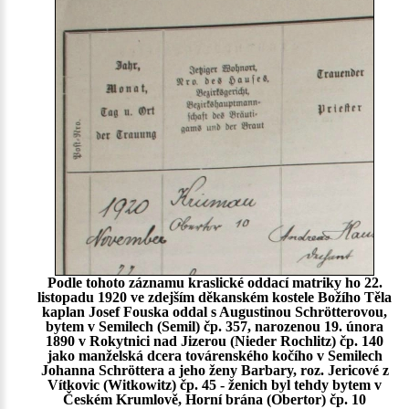
Podle tohoto záznamu kraslické oddací matriky ho 22.
listopadu 1920 ve zdejším děkanském kostele Božího Těla
kaplan Josef Fouska oddal s Augustinou Schrötterovou,
bytem v Semilech (Semil) čp. 357, narozenou 19. února
1890 v Rokytnici nad Jizerou (Nieder Rochlitz) čp. 140
jako manželská dcera továrenského kočího v Semilech
Johanna Schröttera a jeho ženy Barbary, roz. Jericové z
Vítkovic (Witkowitz) čp. 45 - ženich byl tehdy bytem v
Českém Krumlově, Horní brána (Obertor) čp. 10