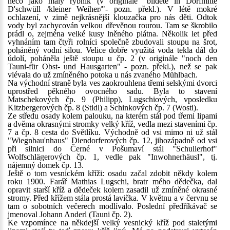
něco jako malý rybník (v originále "bildete in Dorfmitte
D'schwüll /kleiner Weiher/"- pozn. překl.). V létě mokré
ochlazení, v zimě nejkrásnější klouzačka pro nás děti. Odtok
vody byl zachycován velkou dřevěnou rourou. Tam se škrobilo
prádl o, zejména velké kusy lněného plátna. Několik let před
vyhnáním tam čtyři rolníci společně zbudovali stoupu na šrot,
poháněný vodní silou. Velice dobře využitá voda tekla dál do
údolí, poháněla ještě stoupu u čp. 2 (v originále "noch den
Tauni-für Obst- und Hausgarten" - pozn. překl.), než se pak
vlévala do už zmíněného potoka u nás zvaného Mühlbach.
Na východní straně byla ves zaokrouhlena třemi selskými dvorci
uprostřed pěkného ovocného sadu. Byla to stavení
Matschekových čp. 9 (Philipp), Lugschiových, vposledku
Kitzbergerových čp. 8 (Stidl) a Schinkových čp. 7 (Wosti).
Ze středu osady kolem palouku, na kterém stál pod třemi lipami
a dvěma okrasnými stromky velký kříž, vedla mezi staveními čp.
7 a čp. 8 cesta do Světlíku. Východně od vsi mimo ni už stál
"Wiegnbau'nhaus" Diendorferových čp. 12, jihozápadně od vsi
při silnici do Černé v Pošumaví stál "Schullerhof"
Wolfschlägerových čp. 1, vedle pak "Inwohnerhäusl", tj.
nájemný domek čp. 13.
Ještě o tom vesnickém kříži: osadu začal zdobit někdy kolem
roku 1900. Farář Mathias Lugschi, bratr mého dědečka, dal
opravit starší kříž a dědeček kolem zasadil už zmíněné okrasné
stromy. Před křížem stála prostá lavička. V květnu a v červnu se
tam o sobotních večerech modlívalo. Poslední předříkávač se
jmenoval Johann Anderl (Tauni čp. 2).
Ke vzpomínce na někdejší velký vesnický kříž pod staletými