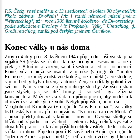
P.S. Česky se té malé vsi o 13 usedlostech a kolem 80 obyvatelích
říkalo zdávna "Dvořetín" (viz i starší německé místní jméno
"Wuretschlag", už v roce 1300 listinně doloženo "de Dworzetslag"
podle zakladatele Dvořaty /viz Profous/). "Velký" Uretschlag, tj.
Großuretschlag, zanikl pod českým jménem Černíkov.
Konec války u nás doma
Zrovna 4 dny před 8. květnem 1945 přijela do naší vsi skupina
vojáků SS (česky se říkalo takto označeným "esesmani" - pozn.
překl.) s 8 koňmi a vozem, sanitní sestrou a jednou pomocnicí.
Koně, vůz a muži se usadili v remíze (v originále "in der
Remisee", rozuměj v odstavné kolně - pozn. překl.) a ve stodole,
sanitní bedny byly uloženy v domě. Ženy si udělaly pohodlí ve
světnici. Nám všem se zkřivily obličeje strachy. Ze všech stran
jsme slyšeli, jak se blíží fronty. U sousedů byla zřízena
komandatura. Muži ze vsi žádali a přímo prosili, aby nedošlo k
ohrožení vsi a lidských životů. Nebyli připuštěni, bránili se...
V sobotu od Krumlova (v originále "aus Krummau", za války
byl Český Krumlov přejmenován na "Krummau an der Moldau"
- pozn. překl.) dorazil s koňmi i proviant. Ozvěna střelby se
blížila od západu i od východu. Jeden italský dělník vyvěsil z
okna bílý prapor. Ti k nám přišlí ho chtěli zastřelit. Jedna obava
střídala druhou. Přijedou první Rusově nebo Amíci (v originále
"oder der Ami?" - pozn. překl.)? Teď v neděli večer byl hluk od