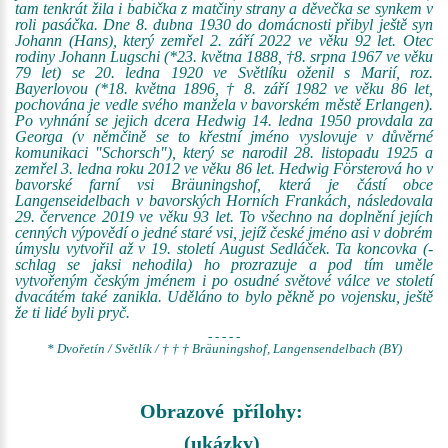
tam tenkrát žila i babička z matčiny strany a děvečka se synkem v
roli pasáčka. Dne 8. dubna 1930 do domácnosti přibyl ještě syn
Johann (Hans), který zemřel 2. září 2022 ve věku 92 let. Otec
rodiny Johann Lugschi (*23. května 1888, †8. srpna 1967 ve věku
79 let) se 20. ledna 1920 ve Světlíku oženil s Marií, roz.
Bayerlovou (*18. května 1896, † 8. září 1982 ve věku 86 let,
pochována je vedle svého manžela v bavorském městě Erlangen).
Po vyhnání se jejich dcera Hedwig 14. ledna 1950 provdala za
Georga (v němčině se to křestní jméno vyslovuje v důvěrné
komunikaci "Schorsch"), který se narodil 28. listopadu 1925 a
zemřel 3. ledna roku 2012 ve věku 86 let. Hedwig Försterová ho v
bavorské farní vsi Bräuningshof, která je částí obce
Langenseidelbach v bavorských Horních Frankách, následovala
29. července 2019 ve věku 93 let. To všechno na doplnění jejích
cenných výpovědí o jedné staré vsi, jejíž české jméno asi v dobrém
úmyslu vytvořil až v 19. století August Sedláček. Ta koncovka (-
schlag se jaksi nehodila) ho prozrazuje a pod tím uměle
vytvořeným českým jménem i po osudné světové válce ve století
dvacátém také zanikla. Uděláno to bylo pěkně po vojensku, ještě
že ti lidé byli pryč.
- - - - -
* Dvořetín / Světlík / † † † Bräuningshof, Langensendelbach (BY)
Obrazové přílohy:
(ukázky)