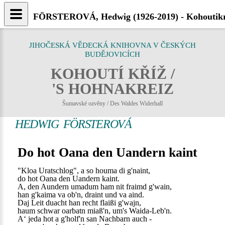
FÖRSTEROVÁ, Hedwig (1926-2019) - Kohoutikr
JIHOČESKÁ VĚDECKÁ KNIHOVNA V ČESKÝCH
BUDĚJOVICÍCH
KOHOUTÍ KŘÍŽ /
'S HOHNAKREIZ
Šumavské ozvěny / Des Waldes Widerhall
HEDWIG FÖRSTEROVÁ
Do hot Oana den Uandern kaint
"Kloa Uratschlog", a so houma di g'naint,
do hot Oana den Uandern kaint.
A, den Aundern umadum ham nit fraimd g'wain,
han g'kaima va ob'n, draint und va aind.
Daj Leit duacht han recht flaißi g'wajn,
haum schwar oarbatn miaß'n, um's Waida-Leb'n.
A‘ jeda hot a g'holf'n san Nachbarn auch -