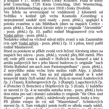
ji koupilo v 17. století město Český Krumlov. Psala se tehdy
ještě Uretschlag, 1720 Klein Uretschlag, 1841 Wuretschlag,
později Kleinuretschlag a po roce 1918 i česky Dvořetín.
Ves ležela na severozápad ve vzdálenosti 2 kilometrů od
Světlíku v kotlině (při vrchu Kramolín /Gromling/ u
stejnojmenné zaniklé nyní osady - pozn. překl.), spadající k
potoku zvanému u nás Mühlbach (dnes na mapách Čertice -
pozn. překl.). Tam stával Alexův mlýn (v originále "Alexmühle"
- pozn. překl.) čp. 10, patřící rodině Mugrauerově (viz web
Vodní mlýny
- pozn. překl.).
Nedaleko odtud na východ stával mlýn zvaný u nás Zaunmühle
(viz opět
Vodní mlýny
- pozn. překl.) čp. 11 s pilou, který patřil
rodině Mautnerově.
Hned za potokem se příkře zvedá vrch řečený Alexberg (dnes na
mapách bez názvu - pozn. překl.), vysoký přes 800 metrů. Přes
něj vede pěší cesta k nádraží v Hořicích na Šumavě a také k
areálu pašijových her s jeho hlavní budovou (v originále "nach
Höritz-Bahnhof um auch zum Pasionsspielhaus" - pozn. překl.).
Z nejvyššího místa vrchu bylo možno vidět Alpy, z jižního
svahu pak naši ves. Tam na její západní straně se k sobě
terasovitě tiskly čtyři selské dvorce. Byla to stavení Anderlových
čp. 2 (Tauni), Kitzbergerových čp. 3 (Rampl). Lugschiových čp.
4 (Potscher či Botscher) a Höpflových čp. 5 (Erad). U každého
ze stavení (v čp. 4 se narodila autorka textu - pozn. překl.) bylo
dost místa pro sad i domácí zahrádku (v originále "für Obst- und
Hausgarten" - pozn. překl.), následovaly polnosti, louky a lesy.
Při jižním vstupu do vsi stál "Maurerhäusl", Schinkových
stavení čp. 6. Tam vnikající potok tvořil ve středu osady nádrž,