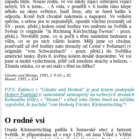
západu blíže. Nouze rostla, ve vsi nikdy nijací ozbrojení vojáci
nebyli, SS k tomu... - A vida, v pondělí v 6 hodin ráno klepe
někdo na okno světnice, budí ženy, aby se hned balilo k
odjezdu. Koně byli chvatně nakrmeni a napojeni. Ve velkém
spěchu, s sebou jen to nejnutnější, opustili všichni (rozuměj od
SS - pozn. překl.) kolem osmé hodiny ves směrem na Světlík a
Svéraz (v originále "in Richtung Kirchschlag-Tweras" - pozn.
překl.). Nevěděli jsme, co si počít s těmi sanitními bednami a
vším, co se po nich válelo kolem. Měli jsme co chvátat,
poněvadž už dvě hodiny nato dorazily od Černé v Pošumaví (v
originále "von Schwarzbach" - pozn. překl.) do Světlíku
americké tanky. Bylo 8. května kolem desáté dopoledne. Ve vsi
jsme si mohli vydechnout, ještě celí zmoženi strachy a hrůzou. -
Zůstala otázka, co se asi stalo s těmi na útěku?
Glaube und Heimat, 1995, č. 9-10, s. 82
Hoam!, 1995, s. 654
P.P.S. Zatímco v "Glaube und Heimat" je pod textem podepsán
Hubert Panhölzl
(i samostatně zastoupený na webových stranách
Kohoutího kříže), v "Hoam!" z téhož roku čteme hned na začátku
vyprávění, že pochází "von Hedwig Förster, Kleinuretschlag"!
O rodné vsi
Osada Kleinuretschlag patřila k šumavské obci a farnosti
Světlík. Je připomínána už v roce 1291, od Jana Višně z Větřní