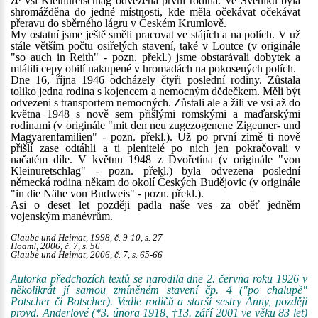
ze vsi Kleinuretschlag odvezena první rodina. Ve Světlíku byla
shromážděna do jedné místnosti, kde měla očekávat očekávat
přeravu do sběrného lágru v Českém Krumlově.
My ostatní jsme ještě směli pracovat ve stájích a na polích. V už
stále větším počtu osiřelých stavení, také v Loutce (v originále
"so auch in Reith" - pozn. překl.) jsme obstarávali dobytek a
mlátili cepy obilí nakupené v hromadách na pokosených polích.
Dne 16, října 1946 odcházely čtyři poslední rodiny. Zůstala
toliko jedna rodina s kojencem a nemocným dědečkem. Měli být
odvezeni s transportem nemocných. Zůstali ale a žili ve vsi až do
května 1948 s nově sem přišlými romskými a maďarskými
rodinami (v originále "mit den neu zugezogenene Zigeuner- und
Magyarenfamilien" - pozn. překl.). Už po první zimě ti nově
přišlí zase odtáhli a ti plenitelé po nich jen pokračovali v
načatém díle. V květnu 1948 z Dvořetína (v originále "von
Kleinuretschlag" - pozn. překl.) byla odvezena poslední
německá rodina někam do okolí Českých Budějovic (v originále
"in die Nähe von Budweis" - pozn. překl.).
Asi o deset let později padla naše ves za oběť jedněm
vojenským manévrům.
Glaube und Heimat, 1998, č. 9-10, s. 27
Hoam!, 2006, č. 7, s. 56
Glaube und Heimat, 2006, č. 7, s. 65-66
Autorka předchozích textů se narodila dne 2. června roku 1926 v
několikrát jí samou zmíněném stavení čp. 4 ("po chalupě"
Potscher či Botscher). Vedle rodičů a starší sestry Anny, později
provd. Anderlové (*3. února 1918, †13. září 2001 ve věku 83 let)