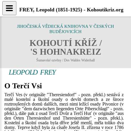
FREY, Leopold (1851-1925) - Kohoutikriz.org
JIHOČESKÁ VĚDECKÁ KNIHOVNA V ČESKÝCH
BUDĚJOVICÍCH
KOHOUTÍ KŘÍŽ /
'S HOHNAKREIZ
Šumavské ozvěny / Des Waldes Widerhall
LEOPOLD FREY
O Terčí Vsi
Terčí Ves (v originále "Theresiendorf" - pozn. překl.) sestává z
malé kostelní a školní osady o devíti domech a ze široce
roztroušených domů dalších, mezi nimi ležící osady Pivonice (v
originále "dem dazwischen liegenden Orte Piberschlagl" - pozn.
překl.), dále pak z osad Terčí Dvůr a Terčí Huť (v originále "aus
den Orten Theresienhof und Theresienhütte" - pozn. překl.).
Kostelní a školní osada byla dříve ještě menší, měla toliko dva
domy. Teprve když byla za císaře Josefa II. zřízena v roce 1786