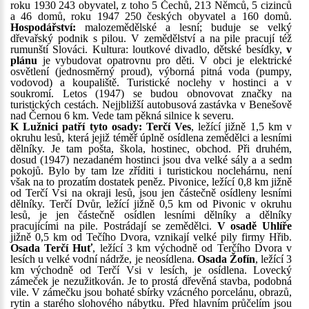
roku 1930 243 obyvatel, z toho 5 Čechů, 213 Němců, 5 cizinců
a 46 domů, roku 1947 250 českých obyvatel a 160 domů.
Hospodářství:
malozemědělské a lesní; buduje se velký
dřevařský podnik s pilou. V zemědělství a na pile pracují též
rumunští Slováci. Kultura: loutkové divadlo, dětské besídky,
v
plánu
je vybudovat opatrovnu pro děti. V obci je elektrické
osvětlení (jednosměrný proud), výborná pitná voda (pumpy,
vodovod) a koupaliště. Turistické noclehy v hostinci a v
soukromí. Letos (1947) se budou obnovovat značky na
turistických cestách. Nejjbližší autobusová zastávka v Benešově
nad Černou 6 km. Vede tam pěkná silnice k severu.
K Lužnici patří tyto osady: Terčí Ves
, ležící jižně 1,5 km v
okruhu lesů, která jejiž téměř úplně osídlena zemědělci a lesními
dělníky. Je tam pošta, škola, hostinec, obchod. Při druhém,
dosud (1947) nezadaném hostinci jsou dva velké sály a a sedm
pokojů. Bylo by tam lze zříditi i turistickou noclehárnu, není
však na to prozatím dostatek peněz. Pivonice, ležící 0,8 km jižně
od Terčí Vsi na okraji lesů, jsou jen částečně osídleny lesními
dělníky. Terčí Dvůr, ležící jižně 0,5 km od Pivonic v okruhu
lesů, je jen částečně osídlen lesními dělníky a dělníky
pracujícími na pile. Postrádají se zemědělci.
V osadě Uhlíře
jižně 0,5 km od Tečího Dvora, vznikají velké pily firmy Hřib.
Osada Terčí Huť
, ležící 3 km východně od Terčího Dvora v
lesích u velké vodní nádrže, je neosídlena.
Osada Žofín
, ležící 3
km východně od Terčí Vsi v lesích, je osídlena. Lovecký
zámeček je nezužitkován. Je to prostá dřevěná stavba, podobná
vile. V zámečku jsou bohaté sbírky vzácného porcelánu, obrazů,
rytin a starého slohového nábytku. Před hlavním průčelím jsou