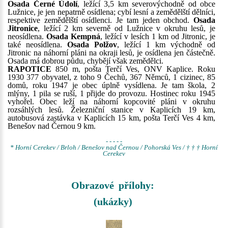
Osada Černé Údolí
, ležící 3,5 km severovýchodně od obce
Lužnice, je jen nepatrně osídlena; cybí lesní a zemědělští dělníci,
respektive zemědělští osídlenci. Je tam jeden obchod.
Osada
Jitronice
, ležící 2 km severně od Lužnice v okruhu lesů, je
neosídlena.
Osada Kempná
, ležící v lesích 1 km od Jitronic, je
také neosídlena.
Osada Polžov
, ležící 1 km východně od
Jitronic na náhorní pláni na okraji lesů, je osídlena jen částečně.
Osada má dobrou půdu, chybějí však zemědělci.
RAPOTICE
850 m, pošta Terčí Ves, ONV Kaplice. Roku
1930 377 obyvatel, z toho 9 Čechů, 367 Němců, 1 cizinec, 85
domů, roku 1947 je obec úplně vysídlena. Je tam škola, 2
mlýny, 1 pila se ruší, 1 přijde do provozu. Hostinec roku 1945
vyhořel. Obec leží na náhorní kopcovité pláni v okruhu
rozsáhlých lesů. Železniční stanice v Kaplicích 19 km,
autobusová zastávka v Kaplicích 15 km, pošta Terčí Ves 4 km,
Benešov nad Černou 9 km.
- - - - -
* Horní Cerekev / Brloh / Benešov nad Černou / Pohorská Ves / † † † Horní
Cerekev
Obrazové přílohy:
(ukázky)