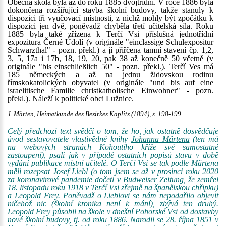
Obecná škola byla až do roku 1885 dvojtřídní. V roce 1886 byla
dokončena rozšiřující stavba školní budovy, takže stanuly k
dispozici tři vyučovací místnosti, z nichž mohly být zpočátku k
dispozici jen dvě, poněvadž chyběla třetí učitelská síla. Roku
1885 byla také zřízena k Terčí Vsi příslušná jednotřídní
expozitura Černé Údolí (v originále "einclassige Schulexpositur
Schwarzthal" - pozn. překl.) a jí přiřčena tamní stavení čp. 1,2,
3, 5, 17a i 17b, 18, 19, 20, pak 38 až konečně 50 včetně (v
originále "bis einschließlich 50" - pozn. překl.). Terčí Ves má
185 německých a až na jednu židovskou rodinu
římskokatolických obyvatel (v originále "und bis auf eine
israelitische Familie christkatholische Einwohner" - pozn.
překl.). Náleží k politické obci Lužnice.
J. Märten, Heimatkunde des Bezirkes Kaplitz (1894), s. 198-199
Celý předchozí text svědčí o tom, že ho, jak ostatně dosvědčuje
úvod sestavovatele vlastivědné knihy
Johanna Märtena
(ten má
na webových stranách Kohoutího kříže své samostatné
zastoupení), psali jak v případě ostatních popisů stavu v době
vydání publikace místní učitelé. O Terčí Vsi se tak podle Märtena
měli rozepsat Josef Liebl (o tom jsem se až v prosinci roku 2020
za koronavirové pandemie dočetl v Budweiser Zeitung, že zemřel
18. listopadu roku 1918 v Terčí Vsi zřejmě na španělskou chřipku)
a Leopold Frey. Poněvadž o Lieblovi se nám nepodařilo objevit
ničehož nic (školní kronika není k mání), zbývá ten druhý.
Leopold Frey působil na škole v dnešní Pohorské Vsi od dostavby
nové školní budovy, tj. od roku 1886. Narodil se 28. října 1851 v