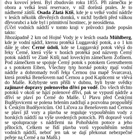
dva kovoví jeleni. Byl zbudován roku 1855. Při zámečku je
obora a velká lesní reservace, v níž dorůstá prales. Je to
nádherné zátiší.
Osada Zlatá Ktiš
, kde je u velké vodní nádrže
v lesích několik dřevěných domků, v nichž bydleli před válkou
dřevorubci a kde byl i primitivní hostinec, je neosídlena.
(Účel vodních nádrží v tomto kraji v průvodci jinde popsán
takto:
Jihozápadně 2 km od Hojné Vody je v lesích osada
Mühlberg
,
kde je vodní nádrž, kterou protéká Luggavský potok, a o 1 km
dále je obec
Černé údolí
, kde se Luggavský potok vlévá do
řeky Černé, která výše v horách protéká pod názvem Černý
potok nádrží ve Zlaté Ktiši nad loveckým zámečkem Žofínem.
Pod zámečkem se spojuje Černý potok s potokem Gereutherem
a s potokem Eiben, Všechny tyto horské potoky mají vodní
nádrže a dohromady tvoří řeku Černou (na mapě Švarcava),
která protéká Benešovem nad Černou a pod Kaplicemi se vlévá
do Malše. Kdybyste sem přišli v dubnu, byli byste svědky
zajímavé dopravy polenového dříví po vodě
. Do všech těchto
potoků v okolí se hází polenové dříví, pak se vypustí nádrže a
dříví se plaví po Černé do Malše. U Plavu před Českými
Budějovicemi se polena brlením zadržují a pozvolna propouštějí
k Českým Budějovicům. Od Ličova za Benešovem nad Černou
se plaví již vory a plavba se reguluje vypouštěním vody z
horských nádrží na výše uvedených potocích. Při dopravě vorů
se spolupracuje s nádržemi na Pohořském potoce a jeho
přítocích, Celkem se řídí plavba vorů vypouštěním sedmi
vodních nádrží, neboť jen tak se dají překonat nebezpečné
peřeje na Černé a na Malši.)