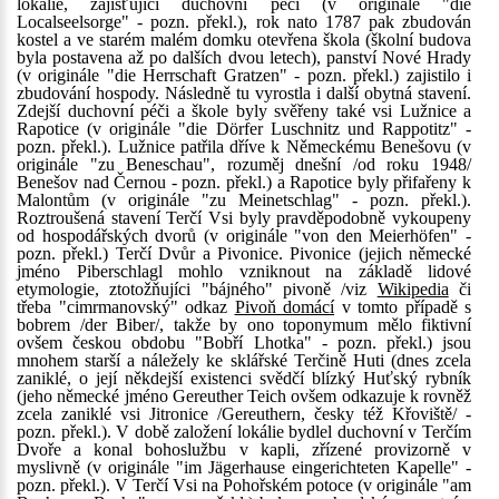
lokálie, zajišťující duchovní péči (v originále "die
Localseelsorge" - pozn. překl.), rok nato 1787 pak zbudován
kostel a ve starém malém domku otevřena škola (školní budova
byla postavena až po dalších dvou letech), panství Nové Hrady
(v originále "die Herrschaft Gratzen" - pozn. překl.) zajistilo i
zbudování hospody. Následně tu vyrostla i další obytná stavení.
Zdejší duchovní péči a škole byly svěřeny také vsi Lužnice a
Rapotice (v originále "die Dörfer Luschnitz und Rappotitz" -
pozn. překl.). Lužnice patřila dříve k Německému Benešovu (v
originále "zu Beneschau", rozuměj dnešní /od roku 1948/
Benešov nad Černou - pozn. překl.) a Rapotice byly přifařeny k
Malontům (v originále "zu Meinetschlag" - pozn. překl.).
Roztroušená stavení Terčí Vsi byly pravděpodobně vykoupeny
od hospodářských dvorů (v originále "von den Meierhöfen" -
pozn. překl.) Terčí Dvůr a Pivonice. Pivonice (jejich německé
jméno Piberschlagl mohlo vzniknout na základě lidové
etymologie, ztotožňujíci "bájného" pivoně /viz
Wikipedia
či
třeba "cimrmanovský" odkaz
Pivoň domácí
v tomto případě s
bobrem /der Biber/, takže by ono toponymum mělo fiktivní
ovšem českou obdobu "Bobří Lhotka" - pozn. překl.) jsou
mnohem starší a náležely ke sklářské Terčině Huti (dnes zcela
zaniklé, o její někdejší existenci svědčí blízký Huťský rybník
(jeho německé jméno Gereuther Teich ovšem odkazuje k rovněž
zcela zaniklé vsi Jitronice /Gereuthern, česky též Křoviště/ -
pozn. překl.). V době založení lokálie bydlel duchovní v Terčím
Dvoře a konal bohoslužbu v kapli, zřízené provizorně v
myslivně (v originále "im Jägerhause eingerichteten Kapelle" -
pozn. překl.). V Terčí Vsi na Pohořském potoce (v originále "am