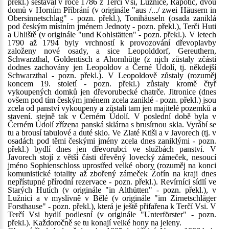
překl.) sestával v roce 1786 z Terčí Vsi, Lužnice, Rapotic, dvou
domů v Horním Příbrání (v originále "aus /.../ zwei Häusern in
Obersinnetschlag" - pozn. překl.), Tonihäuseln (osada zaniklá
pod českým místním jménem Jednoty - pozn. překl.), Terči Huti
a Uhliště (v originále "und Kohlstätten" - pozn. překl.). V letech
1790 až 1794 byly vrchností k provozování dřevoplavby
založeny nové osady, a sice Leopolddorf, Gereuthern,
Schwarzthal, Goldentisch a Ahornhütte (z nich zůstaly zčásti
dodnes zachovány jen Leopoldov a Černé Údolí, tj. někdejší
Schwarzthal - pozn. překl.). V Leopoldově zůstaly (rozuměj
koncem 19. století - pozn. překl.) zůstaly kromě čtyř
vykoupených domků jen dřevorubecké chatrče. Jitronice (dnes
ovšem pod tím českým jménem zcela zaniklé - pozn. překl.) jsou
zcela od panství vykoupeny a zůstali tam jen majitelé pozemků a
stavení. stejně tak v Černém Údolí. V poslední době byla v
Černém Údolí zřízena panská sklárna s brusírnou skla. Vyrábí se
tu a brousí tabulové a duté sklo. Ve Zlaté Ktiši a v Javorech (tj. v
osadách pod těmi českými jmény zcela dnes zaniklými - pozn.
překl.) bydlí dnes jen dřevorubci ve službách panství. V
Javorech stojí z větší části dřevěný lovecký zámeček, nesoucí
jméno Sophienschloss uprostřed velké obory (rozuměj na konci
komunistické totality až zbořený zámeček Žofín na kraji dnes
nepřístupné přírodní rezervace - pozn. překl.). Revírníci sídlí ve
Starých Hutích (v originále "in Althütten" - pozn. překl.), v
Lužnici a v myslivně v Bělé (v originále "im Zirnetschläger
Forsthause" - pozn. překl.), která je ještě přifařena k Terčí Vsi. V
Terčí Vsi bydlí podlesní (v originále "Unterförster" - pozn.
překl.). Každoročně se tu konají velké hony na jeleny.