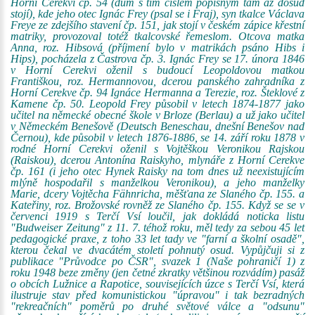
Horní Cerekvi čp. 54 (dům s tím číslem popisným tam až dosud
stojí), kde jeho otec Ignác Frey (psal se i Fraj), syn tkalce Václava
Freye ze zdejšího stavení čp. 151, jak stojí v českém zápice křestní
matriky, provozoval totéž tkalcovské řemeslom. Otcova matka
Anna, roz. Hibsová (příjmení bylo v matrikách psáno Hibs i
Hips), pocházela z Častrova čp. 3. Ignác Frey se 17. února 1846
v Horní Cerekvi oženil s budoucí Leopoldovou matkou
Františkou, roz. Hermannovou, dcerou panského zahradníka z
Horní Cerekve čp. 94 Ignáce Hermanna a Terezie, roz. Šteklové z
Kamene čp. 50. Leopold Frey působil v letech 1874-1877 jako
učitel na německé obecné škole v Brloze (Berlau) a už jako učitel
v Německém Benešově (Deutsch Beneschau, dnešní Benešov nad
Černou), kde působil v letech 1876-1886, se 14. září roku 1878 v
rodné Horní Cerekvi oženil s Vojtěškou Veronikou Rajskou
(Raiskou), dcerou Antonína Raiskyho, mlynáře z Horní Cerekve
čp. 161 (i jeho otec Hynek Raisky na tom dnes už neexistujícím
mlýně hospodařil s manželkou Veronikou), a jeho manželky
Marie, dcery Vojtěcha Fähnricha, měšťana ze Slaného čp. 155. a
Kateřiny, roz. Brožovské rovněž ze Slaného čp. 155. Když se se v
červenci 1919 s Terčí Vsí loučil, jak dokládá noticka listu
"Budweiser Zeitung" z 11. 7. téhož roku, měl tedy za sebou 45 let
pedagogické praxe, z toho 33 let tady ve "farní a školní osadě",
kterou čekal ve dvacátém století pohnutý osud. Vypůjčuji si z
publikace "Průvodce po ČSR", svazek 1 (Naše pohraničí 1) z
roku 1948 beze změny (jen četné zkratky většinou rozvádím) pasáž
o obcích Lužnice a Rapotice, souvisejících úzce s Terčí Vsí, která
ilustruje stav před komunistickou "úpravou" i tak bezradných
"rekreačních" poměrů po druhé světové válce a "odsunu"