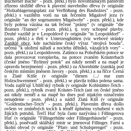
Bucherser Bache" - pozn. překl.) bylo novohradským panstvím
zřízeno složiště dřeva k plavení stavebního dřeva (v originále
"Holzablagerungsplatz zur Verflößung des Bauholzes" - pozn.
překl.) s vazištěm vorů na tak řečeném Migalově jezu (v
originále "an der sogenannten Migalwehr" - pozn. překl.), kde
byly polena vázána na tak řečené "prámy" (v originále "die
Bramen /Tramen" - pozn. překl.), tj. vory schopné plavby.
Druhé vaziště je v Leopoldově (v originále "in Leopolddorf" -
pozn. překl.) a třetí v Unterzeughütten (viz webové stránky
Zaniklé obce
, kde nacházíme český výraz "strojivá bouda",
určená "k uložení nářadí a noclehu dělníků, vázajících vory" -
pozn. překl.) za Leopoldovem. Zatímco na Pohořském potoce se
dala provozovat voroplavba, na potoce zvaném Kräuterbach
(české jméno "Bylinný potok" asi nikdy neměl a na mapě je
opravdu bezejmenný - pozn. překl.) za Ahornhütte (zanikla pod
českým místním jménem Javory - pozn. překl.) a na říčce Černá
u Zlaté Ktiše (v originále "dienen /.../ nur zum
Holzschwemmen" - pozn. překl.) se plavila toliko polena sama.
Vodu zajišťují Uhlišťský rybník (v originále Kohlstätter-Teich -
pozn. překl.), rybník zvaný Kräuter-Teich (ani on české jméno
asi nikdy neměl a na mapě ho dnes pod nijakým označením
nenajdeme - pozn. překl.) a nádrž Zlatá Ktiš (v originále
"Goldentischer-Teich" - pozn. překl.). Plavením dřeva došlo
ovšem ve zmíněných tocích k téměř úplnému vyhubení v nich
žijících pstruhů. Terčí Huť byla často nazývána i Fillingerova
Huť (v originále "Fillingerhütte oder Fillingerhäuseln" - pozn.
překl.), poněvadž sklářský mistr se jmenoval Fillinger. Farní a
školní obvod (v originále "Pfarr- und Schulsprengel" - pozn.