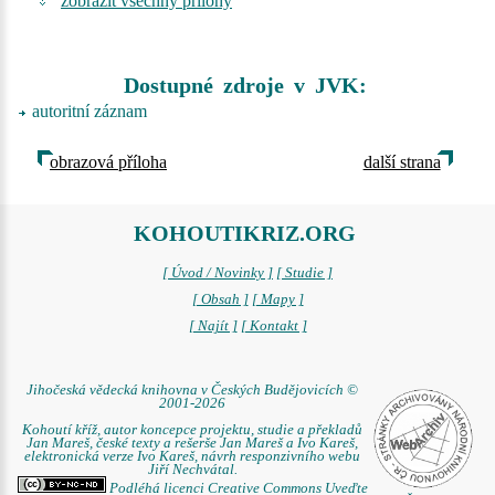
zobrazit všechny přílohy
Dostupné zdroje v JVK:
autoritní záznam
obrazová příloha
další strana
KOHOUTIKRIZ.ORG
[ Úvod / Novinky ]
[ Studie ]
[ Obsah ]
[ Mapy ]
[ Najít ]
[ Kontakt ]
Jihočeská vědecká knihovna v Českých Budějovicích ©
2001-2026
Kohoutí kříž, autor koncepce projektu, studie a překladů
Jan Mareš, české texty a rešerše Jan Mareš a Ivo Kareš,
elektronická verze Ivo Kareš, návrh responzivního webu
Jiří Nechvátal.
Podléhá licenci Creative Commons Uveďte