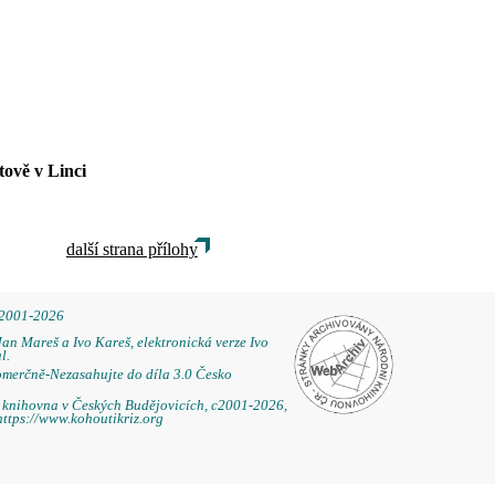
ově v Linci
další strana přílohy
 2001-2026
Jan Mareš a Ivo Kareš, elektronická verze Ivo
l.
omerčně-Nezasahujte do díla 3.0 Česko
á knihovna v Českých Budějovicích, c2001-2026,
https://www.kohoutikriz.org