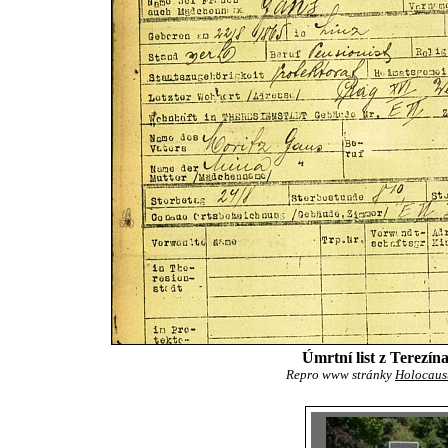
Úmrtní list z Terezín
Repro www stránky
Holocaust