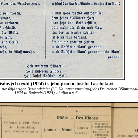
sňových textů (1924) i s jeho písní o
Josefu Taschekovi
 zur 40jährigen Bestandsfeier (36. Hauptversammlung) des Deutschen Böhmerwal
1924 in Budweis (1924), obálka a s. 6