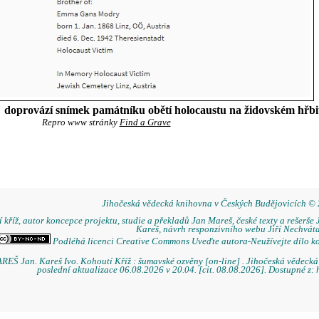
oprovází snímek památníku obětí holocaustu na židovském hřbit
Repro www stránky
Find a Grave
Jihočeská vědecká knihovna v Českých Budějovicích ©
 kříž, autor koncepce projektu, studie a překladů Jan Mareš, české texty a rešerše 
Kareš, návrh responzivního webu Jiří Nechváta
Podléhá licenci Creative Commons Uveďte autora-Neužívejte dílo k
REŠ Jan. Kareš Ivo. Kohoutí Kříž : šumavské ozvěny [on-line] . Jihočeská vědeck
poslední aktualizace 06.08.2026 v 20.04. [cit. 08.08.2026]. Dostupné z: