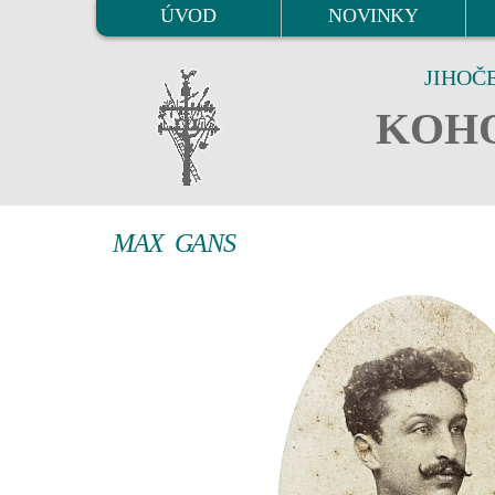
ÚVOD
NOVINKY
JIHOČ
KOHO
MAX GANS