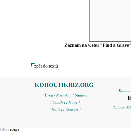
Záznam na webu "Find a Grave" d
zpět do textů
KOHOUTIKRIZ.ORG
Kohoutí
[ Úvod / Novinky ]
[ Studie ]
[ Obsah ]
[ Mapy ]
Citace: MA
[ Najít ]
[ Kontakt ]