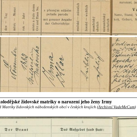
lodějské židovské matriky o narození jeho ženy Irmy
d Matriky židovských náboženských obcí v českých krajích (
Archivní VadeMeCum
)