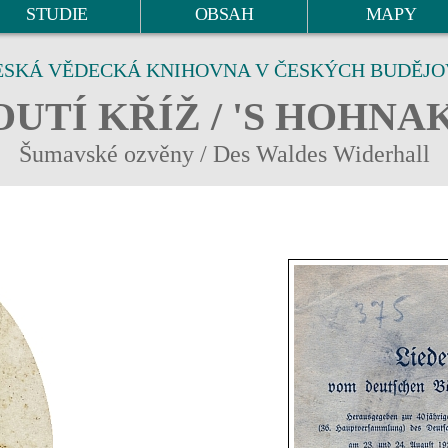
STUDIE
OBSAH
MAPY
ESKÁ VĚDECKÁ KNIHOVNA V ČESKÝCH BUDĚJO
UTÍ KŘÍŽ / 'S HOHNA
Šumavské ozvěny / Des Waldes Widerhall