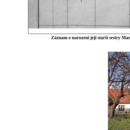
Záznam o narození její starší sestry Ma