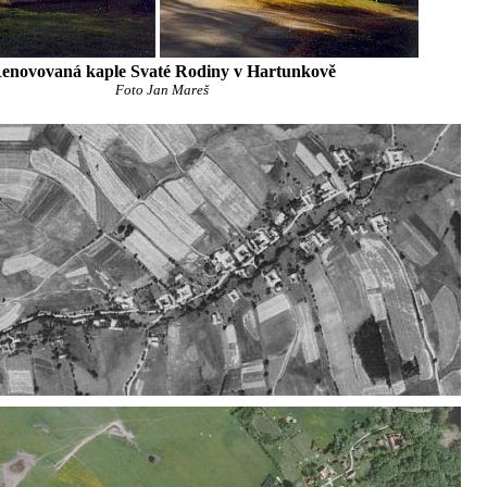
enovovaná kaple Svaté Rodiny v Hartunkově
Foto Jan Mareš