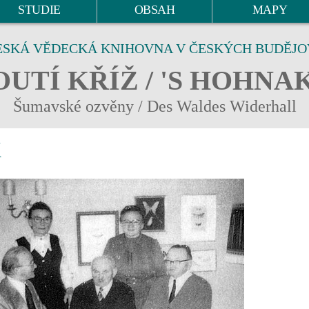
STUDIE
OBSAH
MAPY
ESKÁ VĚDECKÁ KNIHOVNA V ČESKÝCH BUDĚJO
UTÍ KŘÍŽ / 'S HOHNA
Šumavské ozvěny / Des Waldes Widerhall
Á