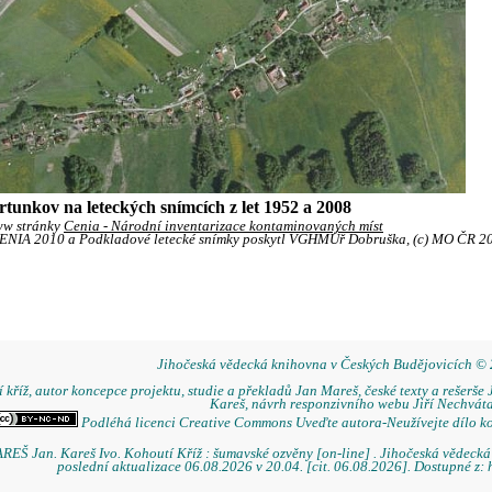
tunkov na leteckých snímcích z let 1952 a 2008
ww stránky
Cenia - Národní inventarizace kontaminovaných míst
 CENIA 2010 a Podkladové letecké snímky poskytl VGHMÚř Dobruška, (c) MO ČR 2
Jihočeská vědecká knihovna v Českých Budějovicích ©
 kříž, autor koncepce projektu, studie a překladů Jan Mareš, české texty a rešerše 
Kareš, návrh responzivního webu Jiří Nechváta
Podléhá licenci Creative Commons Uveďte autora-Neužívejte dílo k
REŠ Jan. Kareš Ivo. Kohoutí Kříž : šumavské ozvěny [on-line] . Jihočeská vědeck
poslední aktualizace 06.08.2026 v 20.04. [cit. 06.08.2026]. Dostupné z: