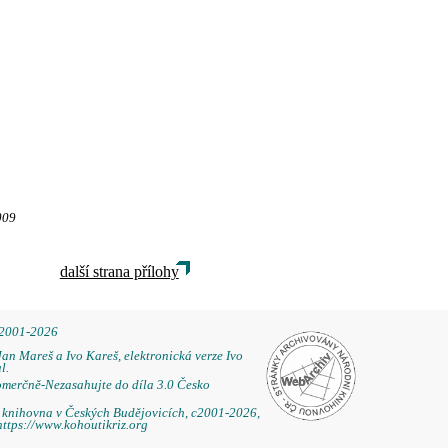
009
další strana přílohy
 2001-2026
Jan Mareš a Ivo Kareš, elektronická verze Ivo
l.
omerčně-Nezasahujte do díla 3.0 Česko
á knihovna v Českých Budějovicích, c2001-2026,
https://www.kohoutikriz.org