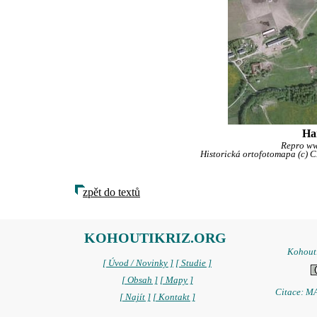
Har
Repro w
Historická ortofotomapa (c)
zpět do textů
KOHOUTIKRIZ.ORG
Kohoutí
[ Úvod / Novinky ]
[ Studie ]
[ Obsah ]
[ Mapy ]
Citace: MA
[ Najít ]
[ Kontakt ]