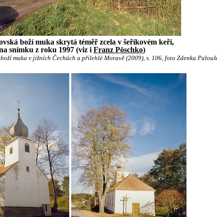
vská boží muka skrytá téměř zcela v šeříkovém keři,
na snímku z roku 1997 (viz i
Franz Pöschko
)
oží muka v jižních Čechách a přilehlé Moravě (2009), s. 106, foto Zdenka Palou