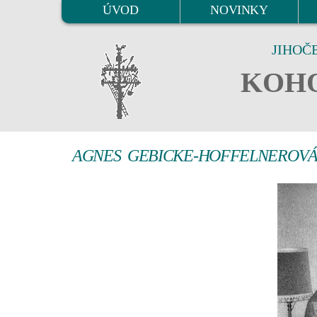
ÚVOD
NOVINKY
JIHOČ
KOHO
AGNES GEBICKE-HOFFELNEROV