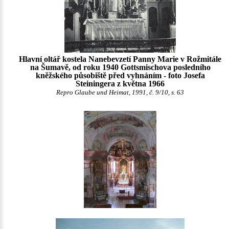
Hlavní oltář kostela Nanebevzetí Panny Marie v Rožmitále
na Šumavě, od roku 1940 Gottsmischova posledního
kněžského působiště před vyhnáním - foto Josefa
Steiningera z května 1966
Repro Glaube und Heimat, 1991, č. 9/10, s. 63