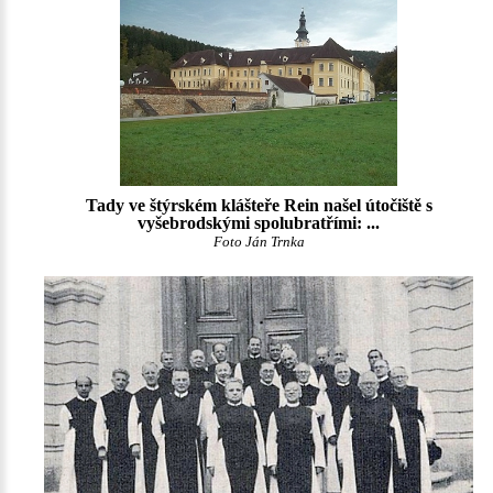
Tady ve štýrském klášteře Rein našel útočiště s
vyšebrodskými spolubratřími: ...
Foto Ján Trnka