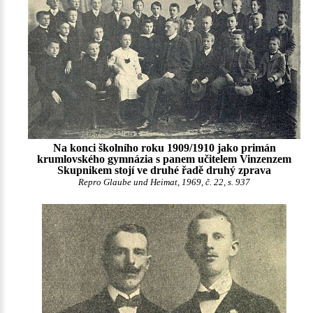
Na konci školního roku 1909/1910 jako primán
krumlovského gymnázia s panem učitelem Vinzenzem
Skupnikem stojí ve druhé řadě druhý zprava
Repro Glaube und Heimat, 1969, č. 22, s. 937