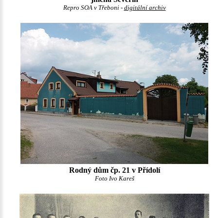
Repro SOA v Třeboni -
digitální archiv
Rodný dům čp. 21 v Přídolí
Foto Ivo Kareš