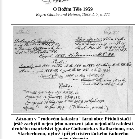
O Božím Těle 1959
Repro Glaube und Heimat, 1969, č. 7, s. 271
Záznam v "rodovém katastru" farní obce Přídolí stačil
ještě zachytit nejen jeho narození jako nejmladší ratolesti
druhého manželství Ignatze Gottsmicha s Katharinou, roz.
Stacherlovou, nýbrž i přijetí cisterciáckého řádového
jména Severin