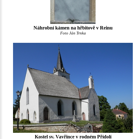
Náhrobní kámen na hřbitově v Reinu
Foto Ján Trnka
Kostel sv. Vavřince v rodném Přídolí