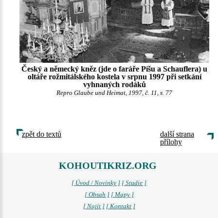
Český a německý kněz (jde o faráře Píšu a Schauflera) u
oltáře rožmitálského kostela v srpnu 1997 při setkání
vyhnaných rodáků
Repro Glaube und Heimat, 1997, č. 11, s. 77
zpět do textů
další strana
přílohy
KOHOUTIKRIZ.ORG
[ Úvod / Novinky ]
[ Studie ]
[ Obsah ]
[ Mapy ]
[ Najít ]
[ Kontakt ]