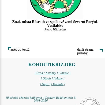
Znak města Rösrath ve spolkové zemi Severní Porýní-
Vestfálsko
Repro
Wikipedia
zpět do textů
další strana
přílohy
KOHOUTIKRIZ.ORG
[ Úvod / Novinky ]
[ Studie ]
[ Obsah ]
[ Mapy ]
[ Najít ]
[ Kontakt ]
Jihočeská vědecká knihovna v Českých Budějovicích ©
2001-2026