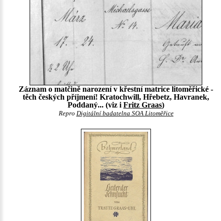
Záznam o matčině narození v křestní matrice litoměřické -
těch českých příjmení! Kratochwill, Hřebetz, Havranek,
Poddaný... (viz i
Fritz Graas
)
Repro
Digitální badatelna SOA Litoměřice