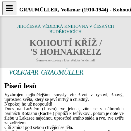
GRAUMÜLLER, Volkmar (1910-1944) - Kohoutik
JIHOČESKÁ VĚDECKÁ KNIHOVNA V ČESKÝCH
BUDĚJOVICÍCH
KOHOUTÍ KŘÍŽ /
'S HOHNAKREIZ
Šumavské ozvěny / Des Waldes Widerhall
VOLKMAR GRAUMÜLLER
Píseň lesů
Vyzbrojen nejbdělejšími smysly vře život v rysovi, žhavý,
uprostřed světa, který se jeví mrtvý a chladný.
Nepokoj ho už neopouští!
Dnes na Lužném (Lusen) rve jelena, zítra se v náhorních
bařinách Roklanu (Rachel) připlíží k tetřívkovi, potom je dole ve
žlebu u Lakasee najednou uprostřed srního stáda a rve, rve zvíře
za zvířetem.
Cítí zmírat pod sebou chvějící se těla.