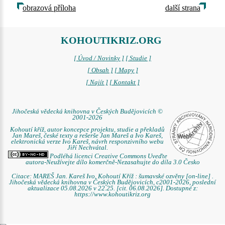
obrazová příloha
další strana
KOHOUTIKRIZ.ORG
[ Úvod / Novinky ]
[ Studie ]
[ Obsah ]
[ Mapy ]
[ Najít ]
[ Kontakt ]
Jihočeská vědecká knihovna v Českých Budějovicích ©
2001-2026
Kohoutí kříž, autor koncepce projektu, studie a překladů
Jan Mareš, české texty a rešerše Jan Mareš a Ivo Kareš,
elektronická verze Ivo Kareš, návrh responzivního webu
Jiří Nechvátal.
Podléhá licenci Creative Commons Uveďte
autora-Neužívejte dílo komerčně-Nezasahujte do díla 3.0 Česko
Citace: MAREŠ Jan. Kareš Ivo. Kohoutí Kříž : šumavské ozvěny [on-line] .
Jihočeská vědecká knihovna v Českých Budějovicích, c2001-2026, poslední
aktualizace 05.08.2026 v 22.25. [cit. 06.08.2026]. Dostupné z:
https://www.kohoutikriz.org