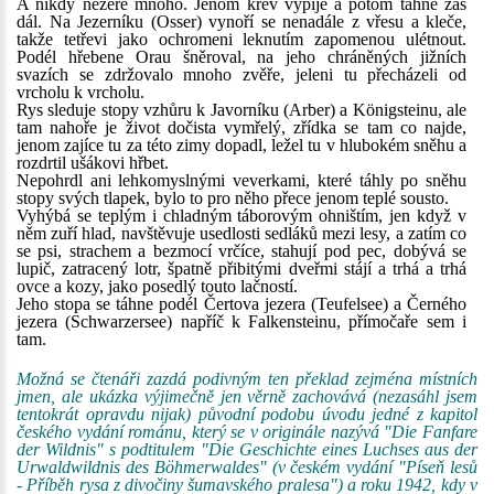
A nikdy nežere mnoho. Jenom krev vypije a potom táhne zas
dál. Na Jezerníku (Osser) vynoří se nenadále z vřesu a kleče,
takže tetřevi jako ochromeni leknutím zapomenou ulétnout.
Podél hřebene Orau šněroval, na jeho chráněných jižních
svazích se zdržovalo mnoho zvěře, jeleni tu přecházeli od
vrcholu k vrcholu.
Rys sleduje stopy vzhůru k Javorníku (Arber) a Königsteinu, ale
tam nahoře je život dočista vymřelý, zřídka se tam co najde,
jenom zajíce tu za této zimy dopadl, ležel tu v hlubokém sněhu a
rozdrtil ušákovi hřbet.
Nepohrdl ani lehkomyslnými veverkami, které táhly po sněhu
stopy svých tlapek, bylo to pro něho přece jenom teplé sousto.
Vyhýbá se teplým i chladným táborovým ohništím, jen když v
něm zuří hlad, navštěvuje usedlosti sedláků mezi lesy, a zatím co
se psi, strachem a bezmocí vrčíce, stahují pod pec, dobývá se
lupič, zatracený lotr, špatně přibitými dveřmi stájí a trhá a trhá
ovce a kozy, jako posedlý touto lačností.
Jeho stopa se táhne podél Čertova jezera (Teufelsee) a Černého
jezera (Schwarzersee) napříč k Falkensteinu, přímočaře sem i
tam.
Možná se čtenáři zazdá podivným ten překlad zejména místních
jmen, ale ukázka výjimečně jen věrně zachovává (nezasáhl jsem
tentokrát opravdu nijak) původní podobu úvodu jedné z kapitol
českého vydání románu, který se v originále nazývá "Die Fanfare
der Wildnis" s podtitulem "Die Geschichte eines Luchses aus der
Urwaldwildnis des Böhmerwaldes" (v českém vydání "Píseň lesů
- Příběh rysa z divočiny šumavského pralesa") a roku 1942, kdy v