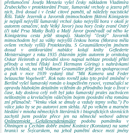
přetlumočení Josefa Menzela vyšel česky nákladem Vladimíra
Zrubeckého v protektorátní Praze, šumavské vrcholy a jezera při
nich, živá dosud i v české citové paměti, už náležely nacistické
Říši. Takže Jezerník a Javorník (mimochodem fiktivní Königstein
je nejspíš nejvyšší šumavský vrchol /jako nejvyšší hora v okolí je
autorem označen/, tedy Velký Javor) jsou hory česky zvané Ostrý
(či také Prsa Matky Boží) a Malý Javor (poněvadž od něho ke
Königsteinu cesta ještě stoupá). Skutečný "český" Javorník
mimochodem byl za války nejvyšší českou horou (Morava měla
ovšem vrcholy vyšší) Protektorátu. S Graumüllerovým jménem
dosud v antikvariátní nabídce kolují knihy Gefiederte
Meistersänger z roku 1935 (hlavním jejím autorem je ornitolog
Oskar Heinroth a průvodní slovo napsal neblaze proslulý přítel
přírody a vrchní říšský lovčí Hermann Göring) s nahrávkami
ptačích hlasů, na níž Volkmar Graumüller ještě jen spolupracoval
a pak v roce 1939 vydaný titul "Mit Kamera und Feder
belauschte Vogelwelt". Rok nato rovněž jako tyto právě zmíněné v
Berlíně vyšel šumavský román o loupeživém rysovi, vyznačující se
opravdu hlubokým detailním vcítěním do přírodního boje o život v
čase, kdy doslova celý svět byl jako šumavský prales zachvácen
nelítostným a krvelačným válečným bojem (poslední věta románu
zní příznačně: "Venku však se dmuly a vzduly tepny světa.") Po
válce jako by se po autorovi zem slehla. Až po velkém a marném
hledání v mnoha německých literárních i biografických slovnících
zachytil jsem posléze přece jen na německé webové adrese
Onlineprojekt Gefallenendenkmäler
podobu památníku v
Öhningen u Čechům dobře známé Kostnice (Konstanz) na samé
hranici se Švýcarskem, na jehož pamětní desce mezi jmény