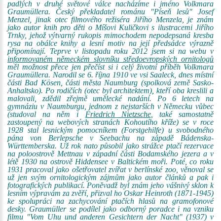
padlých v druhé světové válce nacházíme i jméno Volkmara
Graumüllera. Český překladatel románu "Píseň lesů" Josef
Menzel, jinak otec filmového režiséra Jiřího Menzela, je znám
jako autor knih pro děti o Míšovi Kuličkovi s ilustracemi Jiřího
Trnky, jehož výtvarný rukopis mimochodem nepodepsaná kresba
rysa na obálce knihy a lesní motiv na její předsádce výrazně
připomínají. Teprve v listopadu roku 2012 jsem si na webu v
informovaném německém slovníku středoevropských ornitologů
měl možnost přece jen přečíst si i celý životní příběh Volkmara
Graumüllera. Narodil se 6. října 1910 ve vsi Saaleck, dnes místní
části Bad Kösen, části města Naumburg (spolková země Sasko-
Anhaltsko). Po rodičích (otec byl architektem), kteří oba kreslili a
malovali, zdědil zřejmě umělecké nadání. Po 6 letech na
gymnáziu v Naumburgu, jednom z nejstarších v Německu vůbec
(studoval na něm i
Friedrich Nietzsche
, také samostatně
zastoupený na webových stranách Kohoutího kříže) se v roce
1928 stal lesnickým pomocníkem (Forstgehilfe) u svobodného
pána von Berlepsche v Seebachu na západě Bádenska-
Württemberska. Už rok nato působil jako strážce ptačí rezervace
na poloostrově Mettnau v západní části Bodamského jezera a v
létě 1930 na ostrově Hiddensee v Baltickém moři. Poté, co roku
1931 pracoval jako ošetřovatel zvířat v berlínské zoo, věnoval se
už jen svým ornitologickým zájmům jako autor článků a pak i
fotografických publikací. Poněvadž byl znám jeho vášnivý sklon k
lesním výpravám za zvěří, přizval ho Oskar Heinroth (1871-1945)
ke spolupráci na zachycování ptačích hlasů na gramofonové
desky. Graumüller se podílel jako odborný poradce i na vzniku
filmu "Vom Uhu und anderen Gesichtern der Nacht" (1937) v