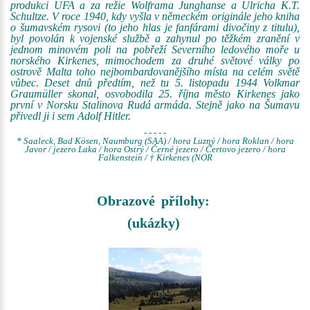
produkci UFA a za režie Wolframa Junghanse a Ulricha K.T.
Schultze. V roce 1940, kdy vyšla v německém originále jeho kniha
o šumavském rysovi (to jeho hlas je fanfárami divočiny z titulu),
byl povolán k vojenské službě a zahynul po těžkém zranění v
jednom minovém poli na pobřeží Severního ledového moře u
norského Kirkenes, mimochodem za druhé světové války po
ostrově Malta toho nejbombardovanějšího místa na celém světě
vůbec. Deset dnů předtím, než tu 5. listopadu 1944 Volkmar
Graumüller skonal, osvobodila 25. října město Kirkenes jako
první v Norsku Stalinova Rudá armáda. Stejně jako na Šumavu
přivedl ji i sem Adolf Hitler.
- - - - -
* Saaleck, Bad Kösen, Naumburg (SAA) / hora Luzný / hora Roklan / hora
Javor / jezero Laka / hora Ostrý / Černé jezero / Čertovo jezero / hora
Falkenstein / † Kirkenes (NOR
Obrazové přílohy:
(ukázky)