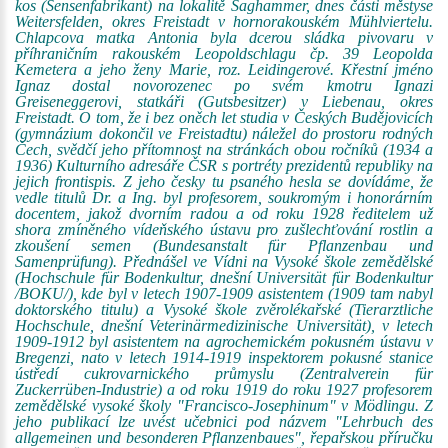
kos (Sensenfabrikant) na lokalitě Saghammer, dnes části městyse
Weitersfelden, okres Freistadt v hornorakouském Mühlviertelu.
Chlapcova matka Antonia byla dcerou sládka pivovaru v
příhraničním rakouském Leopoldschlagu čp. 39 Leopolda
Kemetera a jeho ženy Marie, roz. Leidingerové. Křestní jméno
Ignaz dostal novorozenec po svém kmotru Ignazi
Greiseneggerovi, statkáři (Gutsbesitzer) v Liebenau, okres
Freistadt. O tom, že i bez oněch let studia v Českých Budějovicích
(gymnázium dokončil ve Freistadtu) náležel do prostoru rodných
Čech, svědčí jeho přítomnost na stránkách obou ročníků (1934 a
1936) Kulturního adresáře ČSR s portréty prezidentů republiky na
jejich frontispis. Z jeho česky tu psaného hesla se dovídáme, že
vedle titulů Dr. a Ing. byl profesorem, soukromým i honorárním
docentem, jakož dvorním radou a od roku 1928 ředitelem už
shora zmíněného vídeňského ústavu pro zušlechťování rostlin a
zkoušení semen (Bundesanstalt für Pflanzenbau und
Samenprüfung). Přednášel ve Vídni na Vysoké škole zemědělské
(Hochschule für Bodenkultur, dnešní Universität für Bodenkultur
/BOKU/), kde byl v letech 1907-1909 asistentem (1909 tam nabyl
doktorského titulu) a Vysoké škole zvěrolékařské (Tierarztliche
Hochschule, dnešní Veterinärmedizinische Universität), v letech
1909-1912 byl asistentem na agrochemickém pokusném ústavu v
Bregenzi, nato v letech 1914-1919 inspektorem pokusné stanice
ústředí cukrovarnického průmyslu (Zentralverein für
Zuckerrüben-Industrie) a od roku 1919 do roku 1927 profesorem
zemědělské vysoké školy "Francisco-Josephinum" v Mödlingu. Z
jeho publikací lze uvést učebnici pod názvem "Lehrbuch des
allgemeinen und besonderen Pflanzenbaues", řepařskou příručku