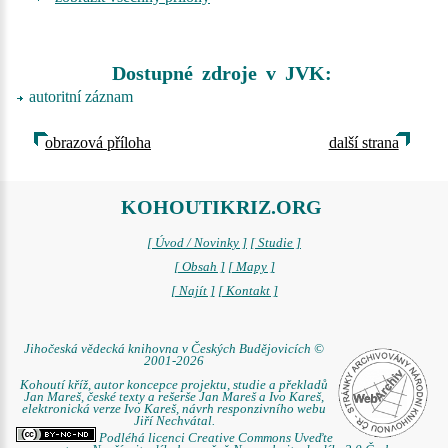
Dostupné zdroje v JVK:
autoritní záznam
obrazová příloha
další strana
KOHOUTIKRIZ.ORG
[ Úvod / Novinky ]
[ Studie ]
[ Obsah ]
[ Mapy ]
[ Najít ]
[ Kontakt ]
Jihočeská vědecká knihovna v Českých Budějovicích ©
2001-2026
Kohoutí kříž, autor koncepce projektu, studie a překladů
Jan Mareš, české texty a rešerše Jan Mareš a Ivo Kareš,
elektronická verze Ivo Kareš, návrh responzivního webu
Jiří Nechvátal.
Podléhá licenci Creative Commons Uveďte