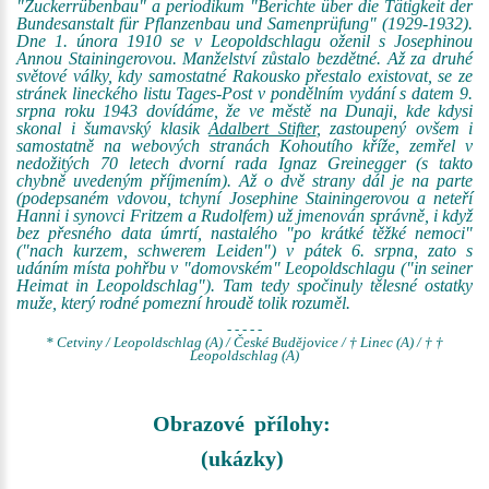
"Zuckerrübenbau" a periodikum "Berichte über die Tätigkeit der
Bundesanstalt für Pflanzenbau und Samenprüfung" (1929-1932).
Dne 1. února 1910 se v Leopoldschlagu oženil s Josephinou
Annou Stainingerovou. Manželství zůstalo bezdětné. Až za druhé
světové války, kdy samostatné Rakousko přestalo existovat, se ze
stránek lineckého listu Tages-Post v pondělním vydání s datem 9.
srpna roku 1943 dovídáme, že ve městě na Dunaji, kde kdysi
skonal i šumavský klasik
Adalbert Stifter
, zastoupený ovšem i
samostatně na webových stranách Kohoutího kříže, zemřel v
nedožitých 70 letech dvorní rada Ignaz Greinegger (s takto
chybně uvedeným příjmením). Až o dvě strany dál je na parte
(podepsaném vdovou, tchyní Josephine Stainingerovou a neteří
Hanni i synovci Fritzem a Rudolfem) už jmenován správně, i když
bez přesného data úmrtí, nastalého "po krátké těžké nemoci"
("nach kurzem, schwerem Leiden") v pátek 6. srpna, zato s
udáním místa pohřbu v "domovském" Leopoldschlagu ("in seiner
Heimat in Leopoldschlag"). Tam tedy spočinuly tělesné ostatky
muže, který rodné pomezní hroudě tolik rozuměl.
- - - - -
* Cetviny / Leopoldschlag (A) / České Budějovice / † Linec (A) / † †
Leopoldschlag (A)
Obrazové přílohy:
(ukázky)