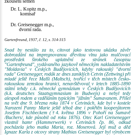
zkoušení semen
Dr. L. Kopitz m.p.,
komisař
Dr. Greisenegger m.p.,
dvorní rada.
Gartenfreund, 1937, č. 12, s. 314-315
Snad by nestálo za to, citovat jako textovou ukázku závěr
dobrozdání na impregnovanou dřevitou vlnu jako mulčovací
prostředek širokého uplatnění ze stránek časopisu
"Gartenfreund", vydávaného jazykově německým nakladatelstvím
"Moldavia" v Českých Budějovicích, kdyby rakouský "dvorní
rada" Greisenegger, rodák ze dnes zaniklých Cetvin (Zettwing) při
mladé ještě řece Malši (Maltsch), tvořící v těch místech česko-
rakouskou zemskou hranici, nenavštěvoval v letech 1885-1890
státní tehdy c.k. německé gymnázium v Českých Budějovicích
(k.k. deutsches Staatsgymnasium in Budweis) a nebyl tedy
alespoň rodem a vzděláním typickým "jižním" Šumavanem. Přišel
na svět dne 9. března roku 1874 v Cetvinách, kde byl v kostele
Narození Panny Marie ještě téhož dne i pokřtěn kooperátorem
Josefem Fischbeckem (†4. května 1896 v Pohoří na Šumavě
/Buchers/, kde působil od roku 1876). Otec Karl Greisenegger
vlastnil hamr (Hammerwerk) v Cetvinách čp. 86, odkud
pocházela jeho matka Maria, roz. Moserová. Její muž a děd
Ignaze Karla z otcovy strany Mathias Greisenegger byl výrobcem