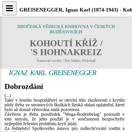
GREISENEGGER, Ignaz Karl (1874-1943) - Koho
JIHOČESKÁ VĚDECKÁ KNIHOVNA V ČESKÝCH
BUDĚJOVICÍCH
KOHOUTÍ KŘÍŽ /
'S HOHNAKREIZ
Šumavské ozvěny / Des Waldes Widerhall
IGNAZ KARL GREISENEGGER
Dobrozdání
(...)
Také v lesním hospodářství se otevírá této zkušenosti s krytím
půdy třeba ve stromových školkách široká oblast uplatnění, které
bylo až dosud věnována malá pozornost.
Závěrem je třeba prostředek "Wega-Bodenbelag" posoudit v
tom smyslu, že jeho použití je v současnosti bezpochyby
nejlepším řešením problému krytí půdy.
Za ředitelství Spolkového ústavu pro zušlechťování rostlin a