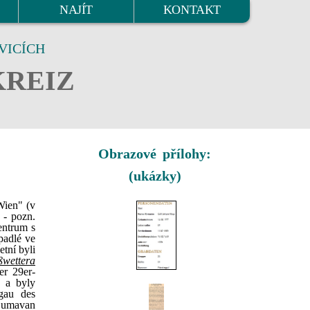
NAJÍT
KONTAKT
VICÍCH
KREIZ
Obrazové přílohy:
(ukázky)
Wien" (v
 - pozn.
entrum s
padlé ve
tní byli
ßwettera
er 29er-
e a byly
gau des
 Šumavan