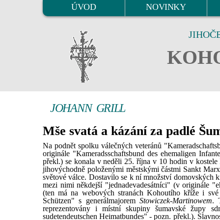
ÚVOD
NOVINKY
JIHOČ
KOHO
JOHANN GRILL
Mše svatá a kázání za padlé Š
Na podnět spolku válečných veteránů "Kameradschaftsb
originále "Kameradsschaftsbund des ehemaligen Infante
překl.) se konala v neděli 25. října v 10 hodin v kost
jihovýchodně položenými městskými částmi Sankt Marx 
světové válce. Dostavilo se k ní množství domovských kra
mezi nimi někdejší "jednadevadesátníci" (v originále 
(ten má na webových stranách Kohoutího kříže i své s
Schützen" s generálmajorem
Stowiczek-Martinowem
. 
reprezentovány i místní skupiny šumavské župy sd
sudetendeutschen Heimatbundes" - pozn. překl.). Slavnos