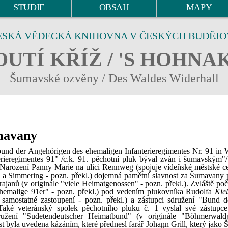
STUDIE
OBSAH
MAPY
ESKÁ VĚDECKÁ KNIHOVNA V ČESKÝCH BUDĚJO
UTÍ KŘÍŽ / 'S HOHNA
Šumavské ozvěny / Des Waldes Widerhall
umavany
und der Angehörigen des ehemaligen Infanterieregimentes Nr. 91 in 
rieregimentes 91" /c.k. 91. pěchotní pluk býval zván i šumavským"/
ele Narození Panny Marie na ulici Rennweg (spojuje vídeňské městské c
a Simmering - pozn. překl.) dojemná pamětní slavnost za Šumavany 
janů (v originále "viele Heimatgenossen" - pozn. překl.). Zvláště poče
"ehemalige 91er" - pozn. překl.) pod vedením plukovníka
Rudolfa
Kie
amostatné zastoupení - pozn. překl.) a zástupci sdružení "Bund d
Také veteránský spolek pěchotního pluku č. 1 vyslal své zástupc
ružení "Sudetendeutscher Heimatbund" (v originále "Böhmerwald
t byla uvedena kázáním, které přednesl farář Johann Grill, který jako