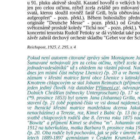
u 91. pluku aktivně sloužil. Kazatel hovořil o velkých b
jen pro celou otčimu, nýbrž zcela zvláště pro milovaný
svatá, kterou sloužil rovněž farář Grill, byla obětová
aufgeopfert" - pozn. překl.). Během bohoslužby pře
originále "Deutsche Messe" - pozn. překl.) od
Grub
světoznámě proslulé koledy "Tichá noc" - pozn. překl.). 
koncertní tenorista Rudolf Petioky se dá vyhledat také po
závěr zahrál dechový orchestr skladbu "Gebet vor der Schl
Reichspost, 1925, č. 295, s. 4
Pokud není autorem citované zprávy sám Monsignore Joha
Šumavané nebojovali jen za celou otčinu, nýbrž zcela 
jednadevadesátníků" už s ohledem na vlastní původ. Na
dnes jen místní část městyse Lhenice) čp. 20 a ve lheni
záznam v křestní matrice farní obce Lhenice s latins
Kmotrem chlapcovým se stal Johann Reimatsch (příjmení,
jeden jediný člověk /viz databáze
Příjmení.cz
/, odvozuj
Dolních Chrášťan (německy Untergroschum) čp. 17 se 
(*9. prosince 1853) byl synem Jana (Johanna) Grilla, 
stavení čp. 21 (obě popisná čísla ve vsi dosud najdem
ve lhenické křestní matrice manželskou dcerou Jaku
nenacházíme) a Terezie, roz, Kimel z Babic čp. 13 (to p
svatbě chlapcových rodičů dne 8. června roku 1875 na
"Bowitz" a příjmení Kimel se dvěma "m". Johannův ote
1912 na tuberkulózu, matka Barbara 9. prosince roku 19
čp. 20. Oba rodiče byli pochováni, jak se píše v úmrtní
letech 1889-1897 gymnázium v Českém Krumlově, k