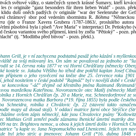
itvách světové války, o statečných synech krásné Šumavy, kteří krvácel
 les (v originále "ganz besonders für ihren lieben Wald" - pozn. přek
na klidu duší oněch padlých (v originále "war der Seelenruhe der Gef
dnesl chrámový sbor pod vedením sbormistra R.
Böhma
"Německou 
era
(jde o Franze Xavera Grubera /1787-1863/, proslulého autora
Velmi působivá byla i píseň "Ave Maria" v interpretaci Dr. Petiokyho (
d českou variantou svého příjmení, která by zněla "Pětioký" - pozn. př
acht" (tj. "Modlitba před bitvou" - pozn. překl.).
nn Grill, je v ní zachycena podstatná pasáž jeho kázání s myšlenkou
zvláště za svůj milovaný les. On sám se považoval za jednoho ze "š
rodil se 14. června roku 1877 ve vsi Horní Chrášťany (německy Ober
cké kostele sv. Jakuba Většího ho téhož dne pokřtil kaplan Josef Cibu
kým přípisem o jeho vysvěcení na kněze dne 25. července roku 1901 
 jehož nositelem v české podobě "Rajmáč" byl v novější době v České
e se koncovkou "-áč" zřejmě od křestního jména Raimund /Reimund/),
svou manželkou Kateřinou. Novorozencův otec Matěj (německy Mathi
rolníka z Horních Chrášťan čp. 20 a Marie, roz. Schneedorferové ze 
e). Novorozencova matka Barbora (*19. října 1855) byla podle české
ba Schneidra, rolníka z Chválovic čp. 22 (stavení takto označe
odle mapy až dosud stojí). V oddací matrice farní obce Strýčice (Stri
cházíme ovšem zápis německý, kde jsou Chvalovice psány "Kollowitz
c Mathias Grill zemřel podle záznamu lhenické úmrtní matriky dne 
09 na tzv. Brightovu nemoc, u obou k jejich úmrtí došlo v Horních C
 matrice "u kaple sv. Jana Nepomuckého nad Lhenicemi. Jejich syn nav
de byl jeho strýc a jmenovec Johann Grill (*16. dubna 1848 