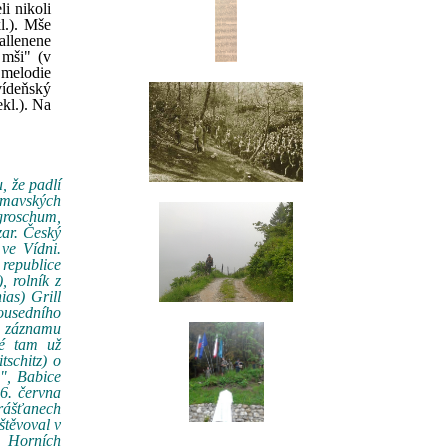
i nikoli
l.). Mše
allenene
mši" (v
 melodie
vídeňský
ekl.). Na
, že padlí
umavských
groschum,
zar. Český
ve Vídni.
 republice
 rolník z
as) Grill
sousedního
ho záznamu
né tam už
tschitz) o
", Babice
6. června
hrášťanech
štěvoval v
v Horních