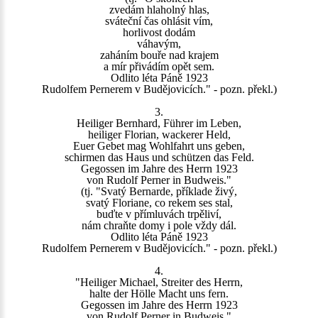
zvedám hlaholný hlas,
sváteční čas ohlásit vím,
horlivost dodám
váhavým,
zaháním bouře nad krajem
a mír přivádím opět sem.
Odlito léta Páně 1923
Rudolfem Pernerem v Budějovicích." - pozn. překl.)
3.
Heiliger Bernhard, Führer im Leben,
heiliger Florian, wackerer Held,
Euer Gebet mag Wohlfahrt uns geben,
schirmen das Haus und schützen das Feld.
Gegossen im Jahre des Herrn 1923
von Rudolf Perner in Budweis."
(tj. "Svatý Bernarde, příklade živý,
svatý Floriane, co rekem ses stal,
buďte v přímluvách trpěliví,
nám chraňte domy i pole vždy dál.
Odlito léta Páně 1923
Rudolfem Pernerem v Budějovicích." - pozn. překl.)
4.
"Heiliger Michael, Streiter des Herrn,
halte der Hölle Macht uns fern.
Gegossen im Jahre des Herrn 1923
von Rudolf Perner in Budweis."