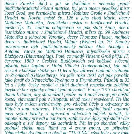
dnešní Panské ulici) a jak se dočítáme v německy psané
jindřichohradecké křestní matrice, byl jeho otcem pekařský mistr
Josef Groß, syn řeznického mistra Mathiase Große v Jindřichově
Hradci na Novém městě čp. 126 a jeho choti Marie, dcery
Mathiase Matouška, řeznického mistra v Jindřichově Hradci,
město čp. 45, matkou chlapcovou se pak stala Anna, dcera
řeznického mistra v Jindřichově Hradci, město čp. 99 Andrease
Matouška a jehochoti Veroniky, dcery Thomase Platzer, majitele
dvora v Jindřichově Hradci, Vajgar (Weiher) čp. 79. Kmotry
novorozence byli jindřichohradecký měšťan Alois Schaffer a
Antonia, vdova po Mathiasi Hanusovi, mlynářském mistru z
Blažejova (Blauenschlag). Poté, co mladý Vinzenz Groß přijal 17.
července 1889 v Českých Budějovicích svá kněžská svěcení,
působil jako kaplan v Dolní Vltavici (Untermoldau), kde pak
setrval v kněžské službě po 11 let a byl zároveň i administrátorem
ve Zvonkové (Glöckelberg). Na jaře roku 1901 byl pak povolán
jako farář do Německého Rychnova u Frymburka. Působil tu 33
let a i jako česky myslící a cítící duchovní respektován zdejšími
jazykově bez výjimky německými obyvateli. V roce 1913 chodil od
domu k domu, aby shromáždil peníze na 4 nové zvony pro místní
kostel, slavnostně pak v listopadu téhož roku i vysvěcené. Tři léta
nato byly ovšem zrekvírovány pro válečné účely a odvezeny do
Vídně a tam roztaveny. Přesto rakousky loajální farář agitoval
mezi svými farníky o upisování válečných půjček natolik, že
mnohé rodiny přivedl k bankrotu, zatímco své úpisy prý stačil včas
odkoupit a své úspory tak zachránit. Pět let po skončení války
podnikl sbírku mezi lidmi na 4 zvony znovu, po připojení
Německého Rychnova a okolí ke "Třetí říši" však byly i ony roku