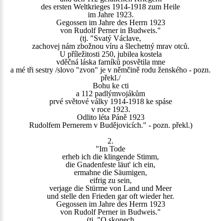
des ersten Weltkrieges 1914-1918 zum Heile
im Jahre 1923.
Gegossen im Jahre des Herrn 1923
von Rudolf Perner in Budweis."
(tj. "Svatý Václave,
zachovej nám zbožnou víru a šlechetný mrav otců.
U příležitosti 250, jubilea kostela
vděčná láska farníků posvětila mne
a mé tři sestry /slovo "zvon" je v němčině rodu ženského - pozn.
překl./
Bohu ke cti
a 112 padlýmvojákům
prvé světové války 1914-1918 ke spáse
v roce 1923.
Odlito léta Páně 1923
Rudolfem Pernerem v Budějovicích." - pozn. překl.)
2.
"Im Tode
erheb ich die klingende Stimm,
die Gnadenfeste läut' ich ein,
ermahne die Säumigen,
eifrig zu sein,
verjage die Stürme von Land und Meer
und stelle den Frieden gar oft wieder her.
Gegossen im Jahre des Herrn 1923
von Rudolf Perner in Budweis."
(tj. "O skonech