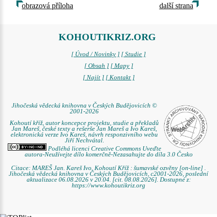
obrazová příloha
další strana
KOHOUTIKRIZ.ORG
[ Úvod / Novinky ]
[ Studie ]
[ Obsah ]
[ Mapy ]
[ Najít ]
[ Kontakt ]
Jihočeská vědecká knihovna v Českých Budějovicích ©
2001-2026
Kohoutí kříž, autor koncepce projektu, studie a překladů
Jan Mareš, české texty a rešerše Jan Mareš a Ivo Kareš,
elektronická verze Ivo Kareš, návrh responzivního webu
Jiří Nechvátal.
Podléhá licenci Creative Commons Uveďte
autora-Neužívejte dílo komerčně-Nezasahujte do díla 3.0 Česko
Citace: MAREŠ Jan. Kareš Ivo. Kohoutí Kříž : šumavské ozvěny [on-line] .
Jihočeská vědecká knihovna v Českých Budějovicích, c2001-2026, poslední
aktualizace 06.08.2026 v 20.04. [cit. 08.08.2026]. Dostupné z:
https://www.kohoutikriz.org