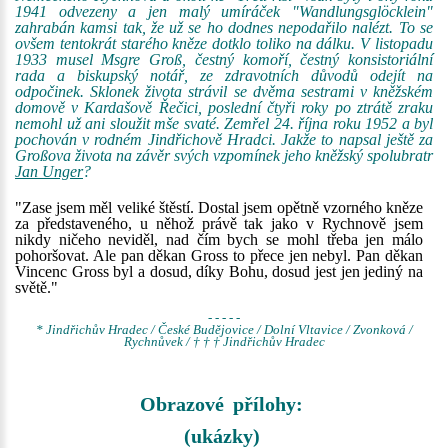
1941 odvezeny a jen malý umíráček "Wandlungsglöcklein"
zahrabán kamsi tak, že už se ho dodnes nepodařilo nalézt. To se
ovšem tentokrát starého kněze dotklo toliko na dálku. V listopadu
1933 musel Msgre Groß, čestný komoří, čestný konsistoriální
rada a biskupský notář, ze zdravotních důvodů odejít na
odpočinek. Sklonek života strávil se dvěma sestrami v kněžském
domově v Kardašově Řečici, poslední čtyři roky po ztrátě zraku
nemohl už ani sloužit mše svaté. Zemřel 24. října roku 1952 a byl
pochován v rodném Jindřichově Hradci. Jakže to napsal ještě za
Großova života na závěr svých vzpomínek jeho kněžský spolubratr
Jan Unger
?
"Zase jsem měl veliké štěstí. Dostal jsem opětně vzorného kněze
za představeného, u něhož právě tak jako v Rychnově jsem
nikdy ničeho neviděl, nad čím bych se mohl třeba jen málo
pohoršovat. Ale pan děkan Gross to přece jen nebyl. Pan děkan
Vincenc Gross byl a dosud, díky Bohu, dosud jest jen jediný na
světě."
- - - - -
* Jindřichův Hradec / České Budějovice / Dolní Vltavice / Zvonková /
Rychnůvek / † † † Jindřichův Hradec
Obrazové přílohy:
(ukázky)