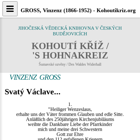
GROSS, Vinzenz (1866-1952) - Kohoutikriz.org
JIHOČESKÁ VĚDECKÁ KNIHOVNA V ČESKÝCH
BUDĚJOVICÍCH
KOHOUTÍ KŘÍŽ /
'S HOHNAKREIZ
Šumavské ozvěny / Des Waldes Widerhall
VINZENZ GROSS
Svatý Václave...
1.
"Heiliger Wenzeslaus,
erhalte uns der Väter frommen Glauben und edle Sitte.
Anläßlich des 250jährigen Kirchenjubiläums
weihte die Dankbare Liebe der Pfarrkinder
mich und meine drei Schwestern
Gott zur Ehre
und den 112 gefallenen Kriegern