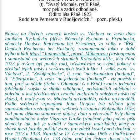
(tj. "Svatý Michale, rytíři Páně,
moc pekla zadrž odhodlaně.
Odlito léta Páně 1923
Rudolfem Pernerem v Budějovicích." - pozn. překl.)
Nápisy na čtyřech zvonech kostela sv. Václava ve zcela dnes
zaniklém Rychnůvku (dříve Německý Rychnov u Frymburka,
německy Deutsch Reichenau bei Friedberg, za války v "Říši"
Deutsch Reichenau bei Haslach), zaznamenané takto v době
jejího mládí
Marií "Jungwirthn", provd. Müllerovou
(zastoupenou
i samostatně na webových stranách Kohoutího kříže, léta Páně
1923 jí ovšem byl pouhý rok), očíslovávám se svými pokusy o
překlad jejich místy i veršovaných textů takto: 1. velký zvon "sv.
Václava", 2. "Zwölferglocke", tj. zvon "na dvanáctou (hodinu)",
3. "Elferglocke", tj. zvon "na jedenáctou (hodinu)" - viz pověsti o
tom, proč se někde (třeba v Olomouci či v Brně) zvoní v jedenáct
(obléhající vojska si slíbila odtáhnout, nedokončí-li obléhání v
poledne a lest předčasného zvonění zachránila obležené místo od
zkázy), 4. malý zvon sv. Michaela archanděla, vůdce archandělů.
Podle svědectví vzpomínek Jana Ungera (viz příloha jeho
samostatného zastoupení na webových stranách Kohoutího kříže)
"od pana děkana stanovené nápisy, data a věnování" byly dílem
pamětihodného kněze Vinzenze Große (záměrně jeho jméno píšu
německy tak, jak je uváděl v šumavských matrikách), který ze
sbírek mezi farníky pořídil zvony pro zdejší kostel hned dvakrát, v
roce 1913 a 1923. Narodil se 17. června roku 1866 v Jindřichově
Hradci (Neuhaus) čp. 133 (dům pod tím číslem dosud stojí v