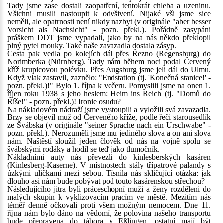
Tady jsme zase dostali zaopatření, tentokrát chleba a uzeninu.
Všichni musili nastoupit k odvšivení. Nijaké vši jsme sice
neměli, ale opatrnosti není nikdy nazbyt (v originále "aber besser
Vorsicht als Nachsicht" - pozn. překl.). Pořádně zasypáni
práškem DDT jsme vypadali, jako by na nás někdo překlopil
plný pytel mouky. Také naše zavazadla dostala zásyp.
Cesta pak vedla po kolejích dál přes Řezno (Regensburg) do
Norimberka (Nürnberg). Tady nám během noci podal Červený
kříž krupicovou polévku. Přes Augsburg jsme jeli dál do Ulmu.
Když vlak zastavil, zaznělo: "Endstation (tj. 'Konečná stanice!' -
pozn. překl.)!" Bylo 1. října k večeru. Pomyslili jsme na onen 1.
říjen roku 1938 s jeho heslem: Heim ins Reich (tj. "Domů do
Říše!" - pozn. překl.)! Ironie osudu?
Na nákladovém nádraží jsme vystoupili a vyložili svá zavazadla.
Brzy se objevil muž od Červeného kříže, podle řeči starousedlík
ze Švábska (v originále "seiner Sprache nach ein Urschwabe" -
pozn. překl.). Nerozuměli jsme mu jediného slova a on ani slova
nám. Naštěstí sloužil jeden člověk od nás na vojně spolu se
švábskými rodáky a hodil se teď jako tlumočník.
Nákladními auty nás převezli do kinlesberských kasáren
(Kinlesberg-Kaserne). V místnostech stály třípatrové palandy s
úzkými uličkami mezi sebou. Tísnila nás skličující otázka: jak
dlouho asi nám bude pobývat pod touto kasárenskou střechou?
Následujícího jitra byli práceschopní muži a ženy rozděleni do
malých skupin k vyklizovacím pracím ve městě. Mezitím nás
téměř denně očkovali proti všem možným nemocem. Dne 11.
října nám bylo dáno na vědomí, že polovina našeho transportu
bude přepravena do tábora v Eßlingen, ostatní mají být