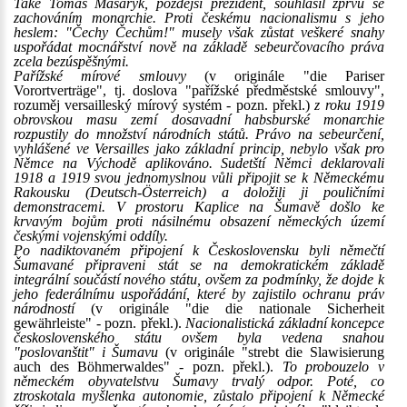
Také Tomáš Masaryk, pozdější prezident, souhlasil zprvu se
zachováním monarchie. Proti českému nacionalismu s jeho
heslem: "Čechy Čechům!" musely však zůstat veškeré snahy
uspořádat mocnářství nově na základě sebeurčovacího práva
zcela bezúspěšnými.
Pařížské mírové smlouvy
(v originále "die Pariser
Vorortverträge", tj. doslova "pařížské předměstské smlouvy",
rozuměj versailleský mírový systém - pozn. překl.)
z roku 1919
obrovskou masu zemí dosavadní habsburské monarchie
rozpustily do množství národních států. Právo na sebeurčení,
vyhlášené ve Versailles jako základní princip, nebylo však pro
Němce na Východě aplikováno. Sudetští Němci deklarovali
1918 a 1919 svou jednomyslnou vůli připojit se k Německému
Rakousku (Deutsch-Österreich) a doložili ji pouličními
demonstracemi. V prostoru Kaplice na Šumavě došlo ke
krvavým bojům proti násilnému obsazení německých území
českými vojenskými oddíly.
Po nadiktovaném připojení k Československu byli němečtí
Šumavané připraveni stát se na demokratickém základě
integrální součástí nového státu, ovšem za podmínky, že dojde k
jeho federálnímu uspořádání, které by zajistilo ochranu práv
národností
(v originále "die die nationale Sicherheit
gewährleiste" - pozn. překl.).
Nacionalistická základní koncepce
československého státu ovšem byla vedena snahou
"poslovanštit" i Šumavu
(v originále "strebt die Slawisierung
auch des Böhmerwaldes" - pozn. překl.).
To probouzelo v
německém obyvatelstvu Šumavy trvalý odpor. Poté, co
ztroskotala myšlenka autonomie, zůstalo připojení k Německé