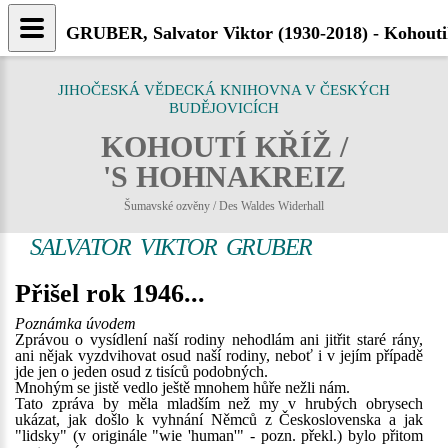
GRUBER, Salvator Viktor (1930-2018) - Kohouti
JIHOČESKÁ VĚDECKÁ KNIHOVNA V ČESKÝCH
BUDĚJOVICÍCH
KOHOUTÍ KŘÍŽ /
'S HOHNAKREIZ
Šumavské ozvěny / Des Waldes Widerhall
SALVATOR VIKTOR GRUBER
Přišel rok 1946...
Poznámka úvodem
Zprávou o vysídlení naší rodiny nehodlám ani jitřit staré rány,
ani nějak vyzdvihovat osud naší rodiny, neboť i v jejím případě
jde jen o jeden osud z tisíců podobných.
Mnohým se jistě vedlo ještě mnohem hůře nežli nám.
Tato zpráva by měla mladším než my v hrubých obrysech
ukázat, jak došlo k vyhnání Němců z Československa a jak
"lidsky" (v originále "wie 'human'" - pozn. překl.) bylo přitom