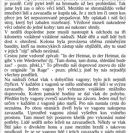
je pozdě. Celý pytel letěl na hromadu už bez prohledání. Tak
jsme byli zas o něco věcí lehčí. Mezitím se shromáždilo velké
množství lidí a zavazadla se kupila tak, že z nich ten či onen kus
přece jen šel nepozorovaně propašovat. My oplakali i náš šicí
stroj, který byl zabalen rozebraný. Vězňové museli nakradené
věci odnést do jedné kolny: tam asi nakonec shnily.
V neděli dopoledne jsme musili nastoupit k odchodu na tři
kilometry vzdálené vzdálené nádraží. Malé děti a staří lidé byli
dost v ohrožení. Kolona byla provázena oběma zmíněnými
bandity, kteří na motocyklech zástup stále objížděli, aby tu snad
v jejich "ráji" někdo nezůstal.
Cestou jsme vzdorně zpívali: "In der Heimat, in der Heimat, da
gibt 's ein Wiedersehn! (tj. 'Tam doma, tam doma, shledání bude
zas!' - pozn. překl.)." To přivedlo náš doprovod znovu do ráže
(v originále "in Rage" - pozn. překl.); jistě by nás nejraději
všechny postříleli.
Na nádraží čekal vlak s dobytčími vagony; bylo jich nejmíň
čtyřicet. V každém z vagonů se mělo směstnat 40 lidí i se svými
zavazadly. Jeden vagon byl vyhrazen vojákům strážního
doprovodu. Kolem patnácté hodiny se dal vlak do pohybu.
Předtím byly vagony zvenčí uzavřeny na závoru. Jeden muž byl
určen v každém z vagonů jako starší. Pro nás nastala cesta do
neznáma. Po obou stranách dveří byla ve vagonu nakupena
zavazadla. Uprostřed vagonu zůstal vyšetřen kus volného
prostoru. Tam musel být postaven kbelík pro vykonání nutné
potřeby. Lidé seděli nebo leželi na zavazadlech. Někdy se vlak
řítil jako o divokém honu a zase mezitím brzdil s takovou
prudkostí, že se ve vagonu lidé i jejich zavazadla v pádu mísili