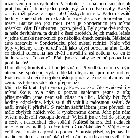
rozmístěni do různých obcí. V sobotu 12. října ráno jsme dostali
proti finanční úhradě jeden postelový rám na dvě osoby. Každý
z nás měl přese v kapse 500 říšských marek. Kolem desáté
hodiny jsme odjeli na nákladním autě do obce Sonderbuch u
města Blaubeuren (od roku 1974 je Sonderbuch jen místní
městskou části Blaubeuren - pozn. překl.). Byly jsme dvě rodiny,
ta naše devítihlavá, ta druhá o šesti osobách. Jejich matka ležela
v jedné ulmské nemocnici; po několika dnech zemřela. Nákladní
auto zastavilo v Sonderbuchu před místní radnicí. Naše věci
byly vyloženy a my tu teď stáli jako kdysi otroci na trhu. Lidé,
co chodili kolem, na nás civěli a myslili si asi potichu: co jen to
bude zase za "cikány"! Přáli jsme si, aby se země propadla a
pohltila nás!
Uprchlický komisař z Ulmu jel s námi. Přivedl starostu a s mým
otcem se společně vydali hledat ubytování pro obě rodiny.
Existovalo skutečně nějaké místo pro nás v té rozbombardované
zemi, beztoho už sdostatek přeplněné?
Můj mladší bratr byl nemocný. Poté, co skončilo vyučování v
místní škole, byla nám k pobytu nabídnuta jedna z tříd;
přinejmenším jsme nemuseli zůstat na ulici. Mohly být čtyři
hodiny odpoledne, když se ti tři vrátili s radostnou zvěstí, že
našli trvalejší přístřeší. S ručním žebřiňáčkem jsme převezli to
málo zbylých našich věcí k vykázanému domu. Jeho pán nám
ovšem nedovolil vstoupit dovnitř. Vyložili jsme věci do příkopu
u cesty a naslouchali jeho spílání. Naštěstí jsme z těch nadávek
mnoho nepochytili, jen něco řečí o španělské stěně. Můj otec se
vrátil za starostou a prosil o pomoc. Starosta přišel, vyjednával s
majitelem domu a po nějaké chvíli nám bylo dovoleno vejít. Pán