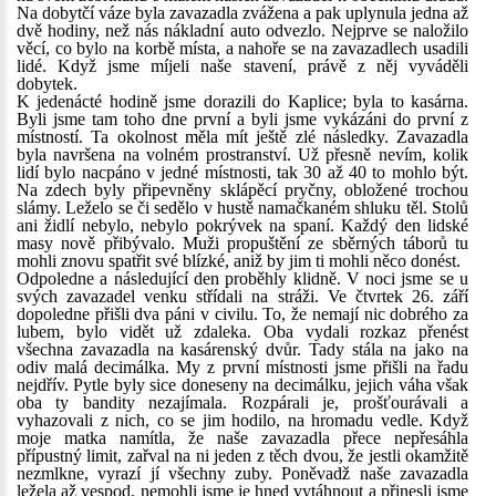
Na dobytčí váze byla zavazadla zvážena a pak uplynula jedna až
dvě hodiny, než nás nákladní auto odvezlo. Nejprve se naložilo
věcí, co bylo na korbě místa, a nahoře se na zavazadlech usadili
lidé. Když jsme míjeli naše stavení, právě z něj vyváděli
dobytek.
K jedenácté hodině jsme dorazili do Kaplice; byla to kasárna.
Byli jsme tam toho dne první a byli jsme vykázáni do první z
místností. Ta okolnost měla mít ještě zlé následky. Zavazadla
byla navršena na volném prostranství. Už přesně nevím, kolik
lidí bylo nacpáno v jedné místnosti, tak 30 až 40 to mohlo být.
Na zdech byly připevněny sklápěcí pryčny, obložené trochou
slámy. Leželo se či sedělo v hustě namačkaném shluku těl. Stolů
ani židlí nebylo, nebylo pokrývek na spaní. Každý den lidské
masy nově přibývalo. Muži propuštění ze sběrných táborů tu
mohli znovu spatřit své blízké, aniž by jim ti mohli něco donést.
Odpoledne a následující den proběhly klidně. V noci jsme se u
svých zavazadel venku střídali na stráži. Ve čtvrtek 26. září
dopoledne přišli dva páni v civilu. To, že nemají nic dobrého za
lubem, bylo vidět už zdaleka. Oba vydali rozkaz přenést
všechna zavazadla na kasárenský dvůr. Tady stála na jako na
odiv malá decimálka. My z první místnosti jsme přišli na řadu
nejdřív. Pytle byly sice doneseny na decimálku, jejich váha však
oba ty bandity nezajímala. Rozpárali je, prošťourávali a
vyhazovali z nich, co se jim hodilo, na hromadu vedle. Když
moje matka namítla, že naše zavazadla přece nepřesáhla
přípustný limit, zařval na ni jeden z těch dvou, že jestli okamžitě
nezmlkne, vyrazí jí všechny zuby. Poněvadž naše zavazadla
ležela až vespod, nemohli jsme je hned vytáhnout a přinesli jsme