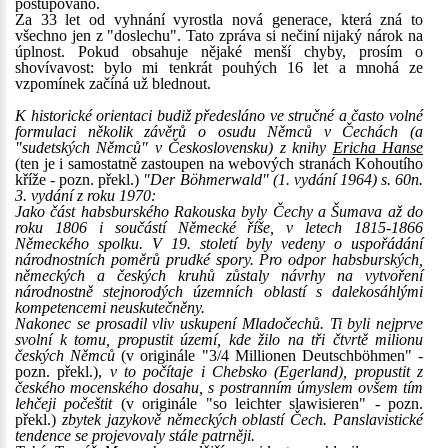
postupováno.
Za 33 let od vyhnání vyrostla nová generace, která zná to
všechno jen z "doslechu". Tato zpráva si nečiní nijaký nárok na
úplnost. Pokud obsahuje nějaké menší chyby, prosím o
shovívavost: bylo mi tenkrát pouhých 16 let a mnohá ze
vzpomínek začíná už blednout.
K historické orientaci budiž předesláno ve stručné a často volné
formulaci několik závěrů o osudu Němců v Čechách (a
"sudetských Němců" v Československu) z knihy
Ericha Hanse
(ten je i samostatně zastoupen na webových stranách Kohoutího
kříže - pozn. překl.)
"Der Böhmerwald" (1. vydání 1964) s. 60n.
3. vydání z roku 1970:
Jako část habsburského Rakouska byly Čechy a Šumava až do
roku 1806 i součástí Německé říše, v letech 1815-1866
Německého spolku. V 19. století byly vedeny o uspořádání
národnostních poměrů prudké spory. Pro odpor habsburských,
německých a českých kruhů zůstaly návrhy na vytvoření
národnostně stejnorodých územních oblastí s dalekosáhlými
kompetencemi neuskutečněny.
Nakonec se prosadil vliv uskupení Mladočechů. Ti byli nejprve
svolní k tomu, propustit území, kde žilo na tři čtvrtě milionu
českých Němců
(v originále "3/4 Millionen Deutschböhmen" -
pozn. překl.),
v to počítaje i Chebsko (Egerland), propustit z
českého mocenského dosahu, s postranním úmyslem ovšem tím
lehčeji počeštit
(v originále "so leichter slawisieren" - pozn.
překl.)
zbytek jazykově německých oblastí Čech. Panslavistické
tendence se projevovaly stále patrněji.