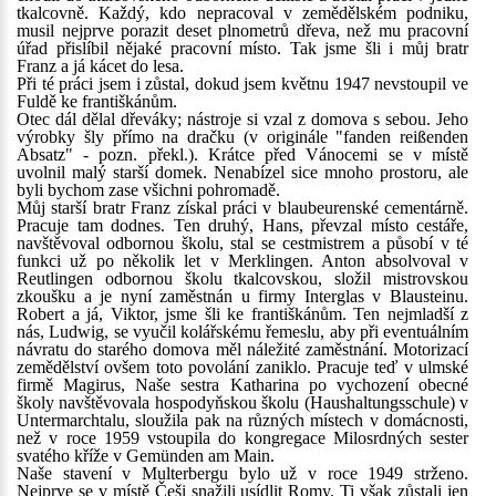
tkalcovně. Každý, kdo nepracoval v zemědělském podniku,
musil nejprve porazit deset plnometrů dřeva, než mu pracovní
úřad přislíbil nějaké pracovní místo. Tak jsme šli i můj bratr
Franz a já kácet do lesa.
Při té práci jsem i zůstal, dokud jsem květnu 1947 nevstoupil ve
Fuldě ke františkánům.
Otec dál dělal dřeváky; nástroje si vzal z domova s sebou. Jeho
výrobky šly přímo na dračku (v originále "fanden reißenden
Absatz" - pozn. překl.). Krátce před Vánocemi se v místě
uvolnil malý starší domek. Nenabízel sice mnoho prostoru, ale
byli bychom zase všichni pohromadě.
Můj starší bratr Franz získal práci v blaubeurenské cementárně.
Pracuje tam dodnes. Ten druhý, Hans, převzal místo cestáře,
navštěvoval odbornou školu, stal se cestmistrem a působí v té
funkci už po několik let v Merklingen. Anton absolvoval v
Reutlingen odbornou školu tkalcovskou, složil mistrovskou
zkoušku a je nyní zaměstnán u firmy Interglas v Blausteinu.
Robert a já, Viktor, jsme šli ke františkánům. Ten nejmladší z
nás, Ludwig, se vyučil kolářskému řemeslu, aby při eventuálním
návratu do starého domova měl náležité zaměstnání. Motorizací
zemědělství ovšem toto povolání zaniklo. Pracuje teď v ulmské
firmě Magirus, Naše sestra Katharina po vychození obecné
školy navštěvovala hospodyňskou školu (Haushaltungsschule) v
Untermarchtalu, sloužila pak na různých místech v domácnosti,
než v roce 1959 vstoupila do kongregace Milosrdných sester
svatého kříže v Gemünden am Main.
Naše stavení v Multerbergu bylo už v roce 1949 strženo.
Nejprve se v místě Češi snažili usídlit Romy. Ti však zůstali jen