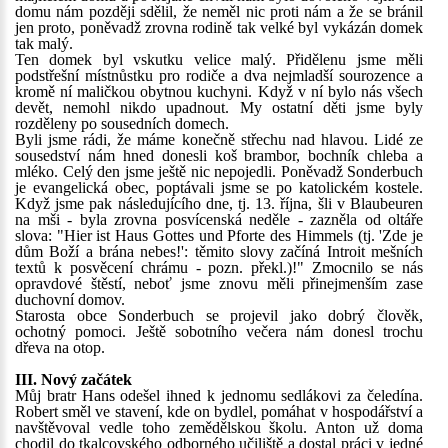
domu nám později sdělil, že neměl nic proti nám a že se bránil
jen proto, poněvadž zrovna rodině tak velké byl vykázán domek
tak malý.
Ten domek byl vskutku velice malý. Přidělenu jsme měli
podstřešní místnůstku pro rodiče a dva nejmladší sourozence a
kromě ní maličkou obytnou kuchyni. Když v ní bylo nás všech
devět, nemohl nikdo upadnout. My ostatní děti jsme byly
rozděleny po sousedních domech.
Byli jsme rádi, že máme konečně střechu nad hlavou. Lidé ze
sousedství nám hned donesli koš brambor, bochník chleba a
mléko. Celý den jsme ještě nic nepojedli. Poněvadž Sonderbuch
je evangelická obec, poptávali jsme se po katolickém kostele.
Když jsme pak následujícího dne, tj. 13. října, šli v Blaubeuren
na mši - byla zrovna posvícenská neděle - zazněla od oltáře
slova: "Hier ist Haus Gottes und Pforte des Himmels (tj. 'Zde je
dům Boží a brána nebes!': těmito slovy začíná Introit mešních
textů k posvěcení chrámu - pozn. překl.)!" Zmocnilo se nás
opravdové štěstí, neboť jsme znovu měli přinejmenším zase
duchovní domov.
Starosta obce Sonderbuch se projevil jako dobrý člověk,
ochotný pomoci. Ještě sobotního večera nám donesl trochu
dřeva na otop.
III. Nový začátek
Můj bratr Hans odešel ihned k jednomu sedlákovi za čeledína.
Robert směl ve stavení, kde on bydlel, pomáhat v hospodářství a
navštěvoval vedle toho zemědělskou školu. Anton už doma
chodil do tkalcovského odborného učiliště a dostal práci v jedné