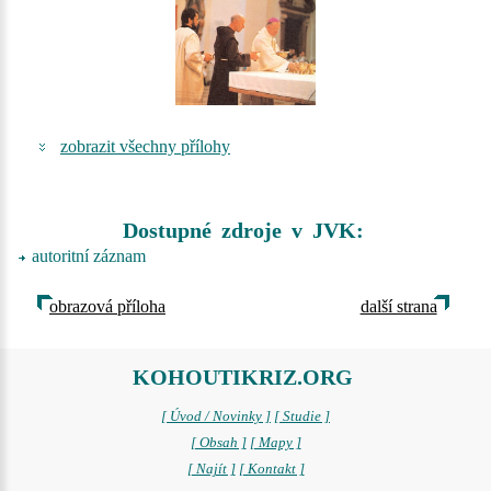
zobrazit všechny přílohy
Dostupné zdroje v JVK:
autoritní záznam
obrazová příloha
další strana
KOHOUTIKRIZ.ORG
[ Úvod / Novinky ]
[ Studie ]
[ Obsah ]
[ Mapy ]
[ Najít ]
[ Kontakt ]