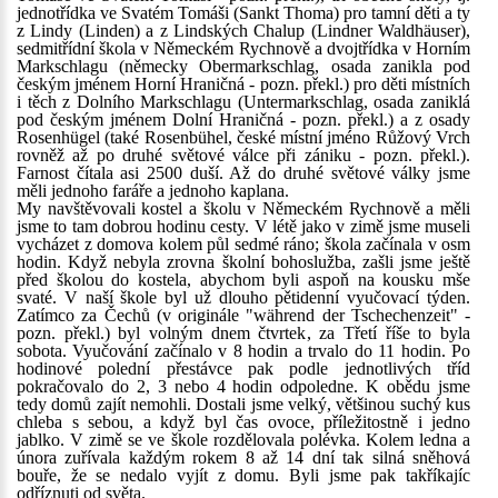
jednotřídka ve Svatém Tomáši (Sankt Thoma) pro tamní děti a ty
z Lindy (Linden) a z Lindských Chalup (Lindner Waldhäuser),
sedmitřídní škola v Německém Rychnově a dvojtřídka v Horním
Markschlagu (německy Obermarkschlag, osada zanikla pod
českým jménem Horní Hraničná - pozn. překl.) pro děti místních
i těch z Dolního Markschlagu (Untermarkschlag, osada zaniklá
pod českým jménem Dolní Hraničná - pozn. překl.) a z osady
Rosenhügel (také Rosenbühel, české místní jméno Růžový Vrch
rovněž až po druhé světové válce při zániku - pozn. překl.).
Farnost čítala asi 2500 duší. Až do druhé světové války jsme
měli jednoho faráře a jednoho kaplana.
My navštěvovali kostel a školu v Německém Rychnově a měli
jsme to tam dobrou hodinu cesty. V létě jako v zimě jsme museli
vycházet z domova kolem půl sedmé ráno; škola začínala v osm
hodin. Když nebyla zrovna školní bohoslužba, zašli jsme ještě
před školou do kostela, abychom byli aspoň na kousku mše
svaté. V naší škole byl už dlouho pětidenní vyučovací týden.
Zatímco za Čechů (v originále "während der Tschechenzeit" -
pozn. překl.) byl volným dnem čtvrtek, za Třetí říše to byla
sobota. Vyučování začínalo v 8 hodin a trvalo do 11 hodin. Po
hodinové polední přestávce pak podle jednotlivých tříd
pokračovalo do 2, 3 nebo 4 hodin odpoledne. K obědu jsme
tedy domů zajít nemohli. Dostali jsme velký, většinou suchý kus
chleba s sebou, a když byl čas ovoce, příležitostně i jedno
jablko. V zimě se ve škole rozdělovala polévka. Kolem ledna a
února zuřívala každým rokem 8 až 14 dní tak silná sněhová
bouře, že se nedalo vyjít z domu. Byli jsme pak takříkajíc
odříznuti od světa.