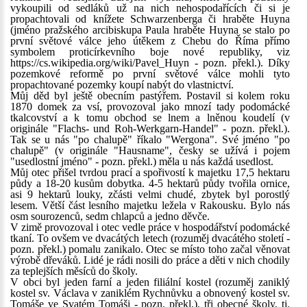
vykoupili od sedláků už na nich nehospodařících či si je
propachtovali od knížete Schwarzenberga či hraběte Huyna
(jméno pražského arcibiskupa Paula hraběte Huyna se stalo po
první světové válce jeho útěkem z Chebu do Říma přímo
symbolem proticírkevního boje nové republiky, viz
https://cs.wikipedia.org/wiki/Pavel_Huyn - pozn. překl.). Díky
pozemkové reformě po první světové válce mohli tyto
propachtované pozemky koupí nabýt do vlastnictví.
Můj děd byl ještě obecním pastýřem. Postavil si kolem roku
1870 domek za vsí, provozoval jako mnozí tady podomácké
tkalcovství a k tomu obchod se lnem a lněnou koudelí (v
originále "Flachs- und Roh-Werkgarn-Handel" - pozn. překl.).
Tak se u nás "po chalupě" říkalo "Wergona". Své jméno "po
chalupě" (v originále "Hausname", česky se užívá i pojem
"usedlostní jméno" - pozn. překl.) měla u nás každá usedlost.
Můj otec přišel tvrdou prací a spořivostí k majetku 17,5 hektaru
půdy a 18-20 kusům dobytka. 4-5 hektarů půdy tvořila ornice,
asi 9 hektarů louky, zčásti velmi chudé, zbytek byl porostlý
lesem. Větší část lesního majetku ležela v Rakousku. Bylo nás
osm sourozenců, sedm chlapců a jedno děvče.
V zimě provozoval i otec vedle práce v hospodářství podomácké
tkaní. To ovšem ve dvacátých letech (rozuměj dvacátého století -
pozn. překl.) pomalu zanikalo. Otec se místo toho začal věnovat
výrobě dřeváků. Lidé je rádi nosili do práce a děti v nich chodily
za teplejších měsíců do školy.
V obci byl jeden farní a jeden filiální kostel (rozuměj zaniklý
kostel sv. Václava v zaniklém Rychnůvku a obnovený kostel sv.
Tomáše ve Svatém Tomáši - pozn. překl.), tři obecné školy, tj.