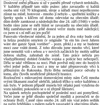
Doslovné znění příkazu si už v paměti přesně vybavit nedokážu.
V každém případě tam stálo psáno: jako zavazadlo si každá
osoba smí vzít 70 kilogramů, stroje a nářadí musí nepoškozeno
zůstat na místě, hotovost - mnoho jí nebylo -, spořitelní knížky a
šperky spolu s klíčem od domu odevzdat na obecním úřadě;
dům dobře zamknout a následujícího dne 24. září (1946) v sedm
hodin ráno jsme se měli hlásit se zavazadly na obecním úřadě.
Můj zaměstnavatel mi ještě donesl večer mzdu mně náležející;
co jsem si s ní měl asi jen počít!
Panovalo všeobecné mínění, že za jeden až dva roky bude celá
ta hrůza pouhým omylem (v originále "in ein bis zwei Jahren
wäre der ganze Spuk vorüber" - pozn. překl.) a my se budeme
moci zase vrátit domů. Z toho důvodu jsme mnoho věcí, které
jsme nemohli vzít s sebou a v nových začátcích by mohly udělat
dobrou službu, zahrabali do země. Tato práce nebyla pro
všudypřítomný dohled českého vojska a policie bez nebezpečí.
Děla se také většinou za noci. Pluh pověsil můj otec do hustých
větví jedné jedle. Za noci a tmy se také přepravovaly věci k
příbuzným do Rakouska. Bylo třeba nemalá porce odvahy k
tomu, aby člověk nestřeženě překročil hranice.
Rozloučení s milovanými domovskými místy nám Češi mnoha
svými šikanami značně ulehčili, jakkoli těžko u srdce každému z
nás bylo. V jednom případě musela být nějaká paní vytažena do
vozu násilím; pokoušelo se o ní zřejmě šílenství.
Na spánek nebylo pochopitelně té poslední noci ani pomyšlení.
Večer jsme se ještě dlouho společně modlili a poroučeli se do
ochrany Boží. Časně ráno onoho 24. září nás vzal jeden sedlák
na svém žebřiňáku s málem našich zavazadel k obecnímu úřadu.