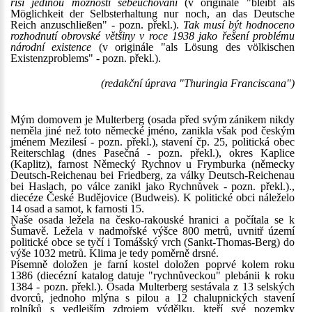
říši jedinou možností sebeuchování
(v originále "bleibt als
Möglichkeit der Selbsterhaltung nur noch, an das Deutsche
Reich anzuschließen" - pozn. překl.).
Tak musí být hodnoceno
rozhodnutí obrovské většiny v roce 1938 jako řešení problému
národní existence
(v originále "als Lösung des völkischen
Existenzproblems" - pozn. překl.).
(redakční úprava "Thuringia Franciscana")
Mým domovem je Multerberg (osada před svým zánikem nikdy
neměla jiné než toto německé jméno, zanikla však pod českým
jménem Mezilesí - pozn. překl.), stavení čp. 25, politická obec
Reiterschlag (dnes Pasečná - pozn. překl.), okres Kaplice
(Kaplitz), farnost Německý Rychnov u Frymburka (německy
Deutsch-Reichenau bei Friedberg, za války Deutsch-Reichenau
bei Haslach, po válce zanikl jako Rychnůvek - pozn. překl.).,
diecéze České Budějovice (Budweis). K politické obci náleželo
14 osad a samot, k farnosti 15.
Naše osada ležela na česko-rakouské hranici a počítala se k
Šumavě. Ležela v nadmořské výšce 800 metrů, uvnitř území
politické obce se tyčí i Tomášský vrch (Sankt-Thomas-Berg) do
výše 1032 metrů. Klima je tedy poměrně drsné.
Písemně doložen je farní kostel doložen poprvé kolem roku
1386 (diecézní katalog datuje "rychnůveckou" plebánii k roku
1384 - pozn. překl.). Osada Multerberg sestávala z 13 selských
dvorců, jednoho mlýna s pilou a 12 chalupnických stavení
rolníků s vedlejším zdrojem výdělku, kteří své pozemky