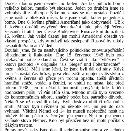
Docela dlouho jsem neviděl nic kolem. Asi tak půltuctu bomb
velkého kalibru musilo být shozeno. Jeden po druhém jsme se
vyhrabávali z příkopu. Nikomu z nás se nic nestalo. Později
jsme našli v blízkosti místa, kde jsme orali, kráter po jedné z
bomb. Dne 6. května přitáhli Američané jako dobyvatelé. Už k
1. květnu dosáhli vytyčené demarkační linie, přesněji řečeno
železniční trati Linec-České Budějovice. Rusové k ní dorazili až
15. května. Jak velké území jen mohli Američané obsadit ve
vlastní prospěch, kdyby nebyli tak zaslepení! Rusové by nikdy
nespatřili Prahu ani Vídeň.
Doufali jsme, že za nastávajícího politického znovuuspořádání
připadneme k Rakousku. Dne 15. července 1945 bylo toto
očekávání hořce zklamáno. Češi se vrátili jako "vítězové" a
katovi pacholci (v originále "als 'Sieger' und Folterknechte" -
pozn. překl.). Měli jsme štěstí, že jsme byli dál od rány. Když
pro nás nastal čas hrůzy, prvá vlna zášti a opojení vítězstvím z
května a června už přece jen trochu opadla. Čeští úředníci
hraniční stráže, vojáci a četníci, se vrátili na místa, kde před
rokem 1938, jen o několik hodností povýšeni; kde k těm
hodnostem přišli, ví Pán Bůh sám. Mnoho mužů bylo svezeno
do koncentračních táborů, značný počet bez patrného důvodu.
Někteří se už nevrátili nikdy. Byli doslova ubiti či ušlapáni k
smrti. Mnozí byli uvězněni po několik let, jiní jen do data
vyhnání. Všichni Němci od 14 let museli nepřetržitě nosit na
rukávě bílou pásku s černým písmenem N; tím písmenem
začínalo slovo Němec. Kdo byl přistižen bez ní, mohl počítat s
těžkým trestem.
Potravinové lístky jsme dostali stejným způsobem a ve stejném