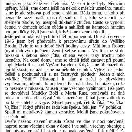
množství jako Židé ve Třetí říši. Maso a tuky byly Němcům
upřeny. Měli jsme doma ještě na několik měsíců uzeného, musili
jsme je ale schovat pod seno a slámu. Běda tomu, u koho při
nenadálé razzii našli maso či sádlo. Ten, kdo se neocitl ve
sběrném táboře, byl alespoň důkladně ztlučen. Často se vynořili
četníci v domech kolem oběda a nahlíželi na kamnech hrncům
pod pokličky. Byli jsme rádi, když jsme uzené dojedli.
Ještě jednu událost bych tu chtěl připomenout. Dne 2. července
1946 jsem byl předvolán k pracovnímu úřadu do Vyššího
Brodu. Bylo to tam dobré čtyři hodiny cesty. Můj bratr Robert
(nyní řádovým jménem Zeno) šel se mnou. Vzali jsme si do
ruksaku s sebou něco jídla, chleba vejce, taky trochu toho
uzeného. Na cestě domů jsme se chtěli ještě zastavit při poutní
kapli Maria Rast nad Vyšším Brodem. Když jsme přicházeli do
její blízkosti, narazili jsme na několik četníků. Vylezli na jednu
třešeň a pochutnávali si na čerstvých plodech. Jeden z nich
vykřikl: "Stůj!" Přistoupil k nám a začal s obvyklým
vyptáváním, odkud a kam jdeme. Pak následovala i otázka, cože
to neseme v ruksaku. Museli jsme všechno vytáhnout. Tiše jsem
se dovolával Matičky Boží z Maria Rast, poněvadž na dně
ruksaku se dosud skrýval šrůtek uzeného. Tahal jsem zatím kus
po kuse chleba a vejce. Slyšel jsem, jak četník říká: "Vajíčka!
Vajíčka!" Když přišel na řadu kus špeku, řekl jen: "V pořádku!"
Spadl mi metrákový kámen ze srdce. Mohli jsme pokračovat v
cestě domů.
Dveře našeho stavení musila zůstat ve dne v noci otevřená,
naproti tomu všechna okna v domě i ve stáji, všechny okenice a
jiné otvory ve stáji i stodole naopak zavřená. Tak měli Češi