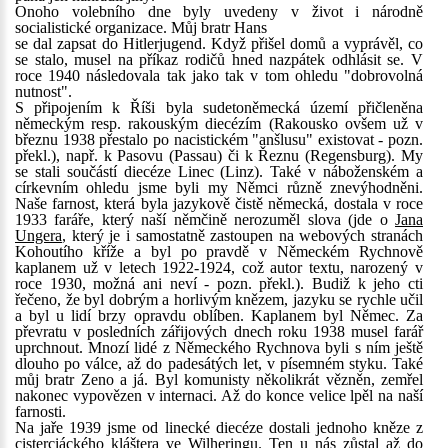
Onoho volebního dne byly uvedeny v život i národně
socialistické organizace. Můj bratr Hans
se dal zapsat do Hitlerjugend. Když přišel domů a vyprávěl, co
se stalo, musel na příkaz rodičů hned nazpátek odhlásit se. V
roce 1940 následovala tak jako tak v tom ohledu "dobrovolná
nutnost".
S připojením k Říši byla sudetoněmecká území přičleněna
německým resp. rakouským diecézím (Rakousko ovšem už v
březnu 1938 přestalo po nacistickém "anšlusu" existovat - pozn.
překl.), např. k Pasovu (Passau) či k Řeznu (Regensburg). My
se stali součástí diecéze Linec (Linz). Také v náboženském a
církevním ohledu jsme byli my Němci různě znevýhodněni.
Naše farnost, která byla jazykově čistě německá, dostala v roce
1933 faráře, který naší němčině nerozuměl slova (jde o
Jana
Ungera
, který je i samostatně zastoupen na webových stranách
Kohoutího kříže a byl po pravdě v Německém Rychnově
kaplanem už v letech 1922-1924, což autor textu, narozený v
roce 1930, možná ani neví - pozn. překl.). Budiž k jeho cti
řečeno, že byl dobrým a horlivým knězem, jazyku se rychle učil
a byl u lidí brzy opravdu oblíben. Kaplanem byl Němec. Za
převratu v posledních zářijových dnech roku 1938 musel farář
uprchnout. Mnozí lidé z Německého Rychnova byli s ním ještě
dlouho po válce, až do padesátých let, v písemném styku. Také
můj bratr Zeno a já. Byl komunisty několikrát vězněn, zemřel
nakonec vypovězen v internaci. Až do konce velice lpěl na naší
farnosti.
Na jaře 1939 jsme od linecké diecéze dostali jednoho kněze z
cisterciáckého kláštera ve Wilheringu. Ten u nás zůstal až do