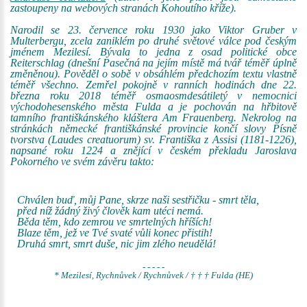
zastoupeny na webových stranách Kohoutího kříže).
Narodil se 23. července roku 1930 jako Viktor Gruber v
Multerbergu, zcela zaniklém po druhé světové válce pod českým
jménem Mezilesí. Bývala to jedna z osad politické obce
Reiterschlag (dnešní Pasečná na jejím místě má tvář téměř úplně
změněnou). Pověděl o sobě v obsáhlém předchozím textu vlastně
téměř všechno. Zemřel pokojně v ranních hodinách dne 22.
března roku 2018 téměř osmaosmdesátiletý v nemocnici
východohesenského města Fulda a je pochován na hřbitově
tamního františkánského kláštera Am Frauenberg. Nekrolog na
stránkách německé františkánské provincie končí slovy Písně
tvorstva (Laudes creatuorum) sv. Františka z Assisi (1181-1226),
napsané roku 1224 a znějící v českém překladu Jaroslava
Pokorného ve svém závěru takto:
Chválen buď, můj Pane, skrze naši sestřičku - smrt těla,
před níž žádný živý člověk kam utéci nemá.
Běda těm, kdo zemrou ve smrtelných hříších!
Blaze těm, jež ve Tvé svaté vůli konec přistih!
Druhá smrt, smrt duše, nic jim zlého neudělá!
- - - - -
* Mezilesí, Rychnůvek / Rychnůvek / † † † Fulda (HE)