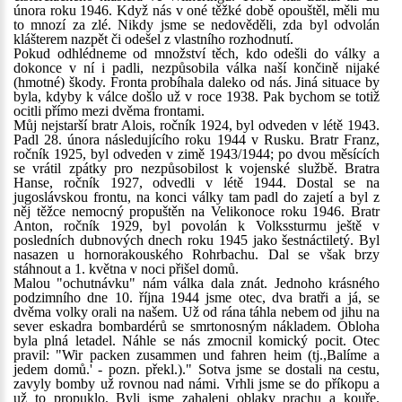
února roku 1946. Když nás v oné těžké době opouštěl, měli mu
to mnozí za zlé. Nikdy jsme se nedověděli, zda byl odvolán
klášterem nazpět či odešel z vlastního rozhodnutí.
Pokud odhlédneme od množství těch, kdo odešli do války a
dokonce v ní i padli, nezpůsobila válka naší končině nijaké
(hmotné) škody. Fronta probíhala daleko od nás. Jiná situace by
byla, kdyby k válce došlo už v roce 1938. Pak bychom se totiž
ocitli přímo mezi dvěma frontami.
Můj nejstarší bratr Alois, ročník 1924, byl odveden v létě 1943.
Padl 28. února následujícího roku 1944 v Rusku. Bratr Franz,
ročník 1925, byl odveden v zimě 1943/1944; po dvou měsících
se vrátil zpátky pro nezpůsobilost k vojenské službě. Bratra
Hanse, ročník 1927, odvedli v létě 1944. Dostal se na
jugoslávskou frontu, na konci války tam padl do zajetí a byl z
něj těžce nemocný propuštěn na Velikonoce roku 1946. Bratr
Anton, ročník 1929, byl povolán k Volkssturmu ještě v
posledních dubnových dnech roku 1945 jako šestnáctiletý. Byl
nasazen u hornorakouského Rohrbachu. Dal se však brzy
stáhnout a 1. května v noci přišel domů.
Malou "ochutnávku" nám válka dala znát. Jednoho krásného
podzimního dne 10. října 1944 jsme otec, dva bratři a já, se
dvěma volky orali na našem. Už od rána táhla nebem od jihu na
sever eskadra bombardérů se smrtonosným nákladem. Obloha
byla plná letadel. Náhle se nás zmocnil komický pocit. Otec
pravil: "Wir packen zusammen und fahren heim (tj.,Balíme a
jedem domů.' - pozn. překl.)." Sotva jsme se dostali na cestu,
zavyly bomby už rovnou nad námi. Vrhli jsme se do příkopu a
už to propuklo. Byli jsme zahaleni oblaky prachu a kouře.