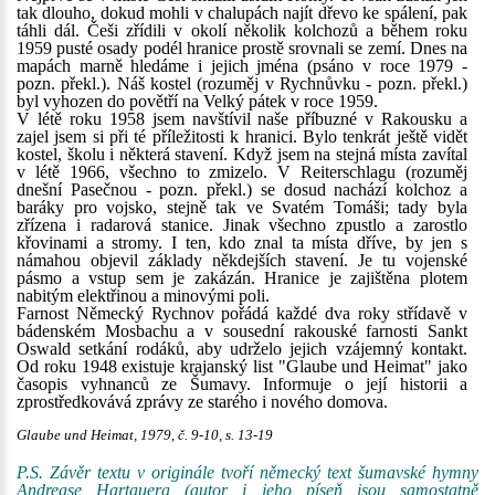
tak dlouho, dokud mohli v chalupách najít dřevo ke spálení, pak
táhli dál. Češi zřídili v okolí několik kolchozů a během roku
1959 pusté osady podél hranice prostě srovnali se zemí. Dnes na
mapách marně hledáme i jejich jména (psáno v roce 1979 -
pozn. překl.). Náš kostel (rozuměj v Rychnůvku - pozn. překl.)
byl vyhozen do povětří na Velký pátek v roce 1959.
V létě roku 1958 jsem navštívil naše příbuzné v Rakousku a
zajel jsem si při té příležitosti k hranici. Bylo tenkrát ještě vidět
kostel, školu i některá stavení. Když jsem na stejná místa zavítal
v létě 1966, všechno to zmizelo. V Reiterschlagu (rozuměj
dnešní Pasečnou - pozn. překl.) se dosud nachází kolchoz a
baráky pro vojsko, stejně tak ve Svatém Tomáši; tady byla
zřízena i radarová stanice. Jinak všechno zpustlo a zarostlo
křovinami a stromy. I ten, kdo znal ta místa dříve, by jen s
námahou objevil základy někdejších stavení. Je tu vojenské
pásmo a vstup sem je zakázán. Hranice je zajištěna plotem
nabitým elektřinou a minovými poli.
Farnost Německý Rychnov pořádá každé dva roky střídavě v
bádenském Mosbachu a v sousední rakouské farnosti Sankt
Oswald setkání rodáků, aby udrželo jejich vzájemný kontakt.
Od roku 1948 existuje krajanský list "Glaube und Heimat" jako
časopis vyhnanců ze Šumavy. Informuje o její historii a
zprostředkovává zprávy ze starého i nového domova.
Glaube und Heimat, 1979, č. 9-10, s. 13-19
P.S. Závěr textu v originále tvoří německý text šumavské hymny
Andrease Hartauera
(autor i jeho píseň jsou samostatně