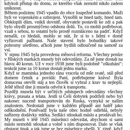
kdykoli přístup do domu, ze kterého však nemohl nikdo zadem
uniknout.
Během podzimu 1945 vpadlo do obce loupežné komando. Muži
byli ve vojenském a ozbrojeni. Vynořili se hned tady, hned tam.
Obklopili dům, vnikli dovnitř, obyvatele postavili ke zdi a pak
bylo obydlí prosmýčeno odshora dolů. To, co mohli potřebovat,
vzali s sebou, to ostatní bylo prostě rozmláceno na padrť. Když
nenašli, co hledali, mohlo se stát, že si to s lidmi v domě
vyřizovali pažbami. Naše stavení bylo bohudíky takové
pohromy ušetřeno, ačkoli jsme bydlili odloučeně na samotě za
vsí.
V srpnu 1945 byla provedena měnová reforma. Všechny peníze
v říšských markách musely být odevzdány. Za ně jsme dostali na
hlavu 40 korun. Už v roce 1938 jsme byli podobně "oškubáni":
tenkrát jsme za 10 korun dostali jednu marku.
Když se maminka jednoho rána vracela od mše svaté, stál před
domem četník a povídá: Paní, potřebujeme krávu! Byla
donucena otevřít stáj a ten člověk si vybral z krav tu nejlepší.
Ještě téhož dne ji musela odvést k transportu.
Později musela být v určitých odstupech odevzdány všechny
krávy, prasata a telata. Jestli si Češi dobytek podrželi nebo byl
nakonec nuceně transportován do Ruska, vymyká se našim
znalostem. Nedostali jsme v každém případě ani haléř jako
odškodnění. Poněvadž byla naše obec hodně odlehlá, nebyly
nařízeny dodávky mléka. Sedláci stloukali máslo a prodávali ho.
My museli v létě 1945 máselnici odevzdat, abychom si sami
máslo nemohli stloukat a volně s ním disponovat. Dalo se však
obstarat jinak a tak jsme se bez máselnice obešli. V zimě, když