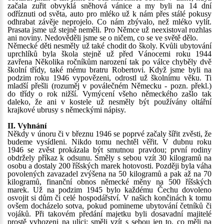
začala zuřit obvyklá sněhová vánice a my byli na 14 dní
odříznuti od světa, auto pro mléko už k nám přes stálé pokusy
odhrabat závěje neprojelo. Co nám zbývalo, než mléko vylít.
Prasata jsme už stejně neměli. Pro Němce už neexistoval rozhlas
ani noviny. Nedověděli jsme se o ničem, co se ve světě dělo.
Německé děti nesměly už také chodit do školy. Kvůli ubytování
uprchlíků byla škola stejně už před Vánocemi roku 1944
zavřena Několika ročníkům narození tak po válce chyběly dvě
školní třídy, také mému bratru Robertovi. Když jsme byli na
podzim roku 1946 vypovězeni, odrostl už školnímu věku. Ti
mladší přešli (rozuměj v poválečném Německu - pozn. překl.)
do třídy o rok nižší. Vymýcení všeho německého zašlo tak
daleko, že ani v kostele už nesměly být používány oltářní
krajkové ubrusy s německými nápisy.
II. Vyhnání
Někdy v únoru či v březnu 1946 se poprvé začaly šířit zvěsti, že
budeme vysídleni. Nikdo tomu nechtěl věřit. V dubnu roku
1946 se zvěst prokázala být smutnou pravdou; první rodiny
obdržely příkaz k odsunu. Směly s sebou vzít 30 kilogramů na
osobu a dostaly 200 říšských marek hotovosti. Později byla váha
povolených zavazadel zvýšena na 50 kilogramů a pak až na 70
kilogramů, finanční obnos německé měny na 500 říšských
marek. Už na podzim 1945 bylo každému Čechu dovoleno
osvojit si dům či celé hospodářství. V našich končinách k tomu
ovšem docházelo sotva, pokud pomineme ubytování četníků či
vojáků. Při takovém předání majetku byli dosavadní majitelé
prostě vyhozeni na ulici; směli vzít s sebou jen to, co měli na