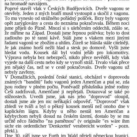
na hromadě navzájem.
Poprvé stavěl vlak v Českých Budějovicích. Dveře vagonu se
otevřely. Jeden z mých bratří musil vystoupit a skočil z vagonu.
To mu vyneslo od strážného pořádný políček. Brzy byly vagony
opět zarýglovány a cesta do neznáma pokračovala. Během noci
jsme přijeli do Plzně. Mnozí si s ulehčením oddechli, zdálo se,
že míříme na Západ. Dostali jsme řepnou polévku; bylo to dost
zadlouho po té ranní kávě. Stáli jsme s vlakem mezi jinými
řadami vagonů se zbožím a uhlím. Žízeň se hlásila stále citelněji.
Je jak známo horší nežli hlad a stesk po domově. Vyšli jsme
hledat vodu. Kousek dál byl vodní jeřáb pro lokomotivy.
Výprava nebyla bez nebezpečí, nikdo přece nevěděl, kdy vlak
vyjede na další cestu nebo kdy se vynoří stráž. Trvalo však přece
jen nějaký čas, než se v cestě pokračovalo. Dveře vagonu už
nebyly zavřeny.
V Domažlicích, poslední české stanici, obcházel v doprovodu
známých "banditů" řadu vagonů jeden Američan a ptal se, zda
jsou rodiny v plném počtu. Poněvadž příslušníka jedné rodiny
Češi zadržovali, Američané ji nepřejali. Dotazoval se také po
stížnostech. Uvedli jsme, jak nás jeho "doprovod" oloupil,
dostali jsme ale jen nic neříkající odpověď. "Doprovod" však
zbledl ve tváři a byl o pěkný kousek menší než onoho dne v
kaplickém lágru. Kdyby u něho nestál ten Američan a
kdybychom nebyli dosud na českém území, dostalo by se mu
určitě něco řádného "na pamětnou" (v originále "es wäre ihm
sichr ein ordentlicher 'Denkzettel' verabreicht worden" - pozn.
překl.).
Dne 30. září jsme ve Furth im Wald přejeli německou hranici.