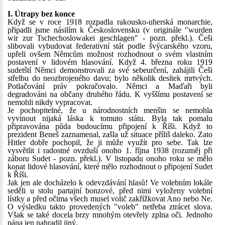
I. Útrapy bez konce
Když se v roce 1918 rozpadla rakousko-uherská monarchie,
připadli jsme násilím k Československu (v originále "wurden
wir zur Tschechoslowakei geschlagen" - pozn. překl.). Češi
slibovali vybudovat federativní stát podle švýcarského vzoru,
upřeli ovšem Němcům možnost rozhodnout o svém vlastním
postavení v lidovém hlasování. Když 4. března roku 1919
sudetští Němci demonstrovali za své sebeurčení, zahájili Češi
střelbu do neozbrojeného davu; bylo několik desítek mrtvých.
Potlačování práv pokračovalo. Němci a Maďaři byli
degradováni na občany druhého řádu. K vyššímu postavení se
nemohli nikdy vypracovat.
Je pochopitelné, že u národnostních menšin se nemohla
vyvinout nijaká láska k tomuto státu. Byla tak pomalu
připravována půda budoucímu připojení k Říši. Když to
prezident Beneš zaznamenal, zašla už situace příliš daleko. Zato
Hitler dobře pochopil, že ji může využít pro sebe. Tak lze
vysvětlit i radostné ovzduší onoho 1. října 1938 (rozuměj při
záboru Sudet - pozn. překl.). V listopadu onoho roku se mělo
konat lidové hlasování, které mělo rozhodnout o připojení Sudet
k Říši.
Jak jen ale docházelo k odevzdávání hlasů! Ve volebním lokále
seděli u stolu partajní bonzové, před nimi vyloženy volební
lístky a před očima všech musel volič zakřížkovat Ano nebo Ne.
O výsledku takto provedených "voleb" netřeba ztrácet slova.
Však se také docela brzy mnohým otevřely zplna oči. Jednoho
pána jen nahradil jiný.