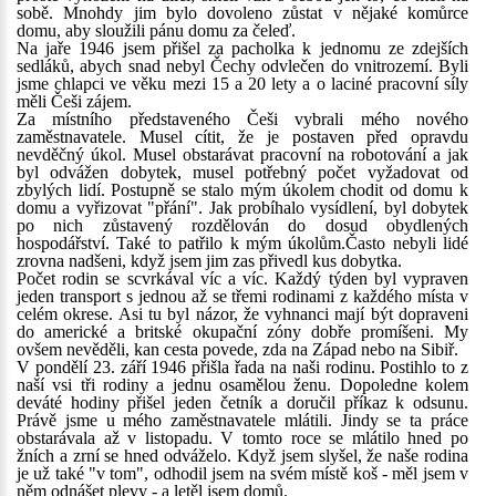
sobě. Mnohdy jim bylo dovoleno zůstat v nějaké komůrce
domu, aby sloužili pánu domu za čeleď.
Na jaře 1946 jsem přišel za pacholka k jednomu ze zdejších
sedláků, abych snad nebyl Čechy odvlečen do vnitrozemí. Byli
jsme chlapci ve věku mezi 15 a 20 lety a o laciné pracovní síly
měli Češi zájem.
Za místního představeného Češi vybrali mého nového
zaměstnavatele. Musel cítit, že je postaven před opravdu
nevděčný úkol. Musel obstarávat pracovní na robotování a jak
byl odvážen dobytek, musel potřebný počet vyžadovat od
zbylých lidí. Postupně se stalo mým úkolem chodit od domu k
domu a vyřizovat "přání". Jak probíhalo vysídlení, byl dobytek
po nich zůstavený rozdělován do dosud obydlených
hospodářství. Také to patřilo k mým úkolům.Často nebyli lidé
zrovna nadšeni, když jsem jim zas přivedl kus dobytka.
Počet rodin se scvrkával víc a víc. Každý týden byl vypraven
jeden transport s jednou až se třemi rodinami z každého místa v
celém okrese. Asi tu byl názor, že vyhnanci mají být dopraveni
do americké a britské okupační zóny dobře promíšeni. My
ovšem nevěděli, kan cesta povede, zda na Západ nebo na Sibiř.
V pondělí 23. září 1946 přišla řada na naši rodinu. Postihlo to z
naší vsi tři rodiny a jednu osamělou ženu. Dopoledne kolem
deváté hodiny přišel jeden četník a doručil příkaz k odsunu.
Právě jsme u mého zaměstnavatele mlátili. Jindy se ta práce
obstarávala až v listopadu. V tomto roce se mlátilo hned po
žních a zrní se hned odváželo. Když jsem slyšel, že naše rodina
je už také "v tom", odhodil jsem na svém místě koš - měl jsem v
něm odnášet plevy - a letěl jsem domů.