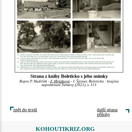
Strana z knihy Boleticko s jeho snímky
Repro P. Hudičák -
Z. Mrázková
- J. Špinar, Boleticko : krajina
zapomenuté Šumavy (2021), s. 113
zpět do textů
další strana
přílohy
KOHOUTIKRIZ.ORG