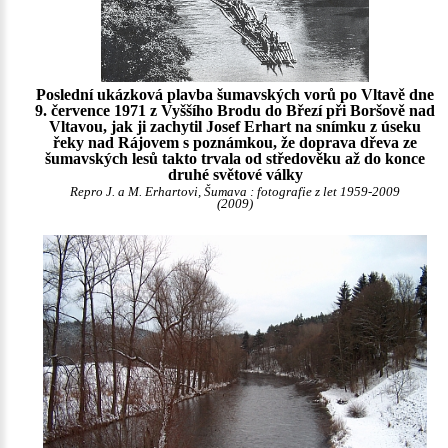
Poslední ukázková plavba šumavských vorů po Vltavě dne
9. července 1971 z Vyššího Brodu do Březí při Boršově nad
Vltavou, jak ji zachytil Josef Erhart na snímku z úseku
řeky nad Rájovem s poznámkou, že doprava dřeva ze
šumavských lesů takto trvala od středověku až do konce
druhé světové války
Repro J. a M. Erhartovi, Šumava : fotografie z let 1959-2009
(2009)