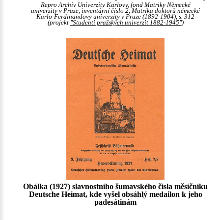
Repro Archiv Univerzity Karlovy, fond Matriky Německé
univerzity v Praze, inventární číslo 2, Matrika doktorů německé
Karlo-Ferdinandovy univerzity v Praze (1892-1904), s. 312
(projekt
"Studenti pražských univerzit 1882-1945"
)
Obálka (1927) slavnostního šumavského čísla měsíčníku
Deutsche Heimat, kde vyšel obsáhlý medailon k jeho
padesátinám