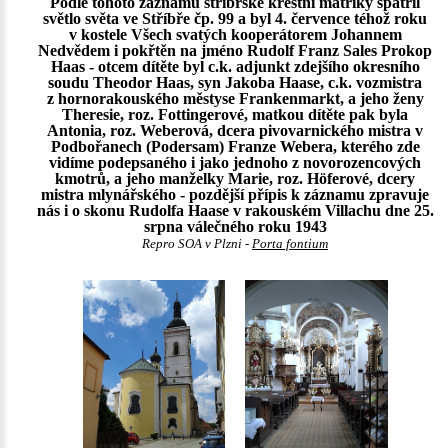
Podle tohoto záznamu stříbrské křestní matriky spatřil
světlo světa ve Stříbře čp. 99 a byl 4. července téhož roku
v kostele Všech svatých kooperátorem Johannem
Nedvědem i pokřtěn na jméno Rudolf Franz Sales Prokop
Haas - otcem dítěte byl c.k. adjunkt zdejšího okresního
soudu Theodor Haas, syn Jakoba Haase, c.k. vozmistra
z hornorakouského městyse Frankenmarkt, a jeho ženy
Theresie, roz. Fottingerové, matkou dítěte pak byla
Antonia, roz. Weberová, dcera pivovarnického mistra v
Podbořanech (Podersam) Franze Webera, kterého zde
vidíme podepsaného i jako jednoho z novorozencových
kmotrů, a jeho manželky Marie, roz. Höferové, dcery
mistra mlynářského - pozdější přípis k záznamu zpravuje
nás i o skonu Rudolfa Haase v rakouském Villachu dne 25.
srpna válečného roku 1943
Repro SOA v Plzni -
Porta fontium