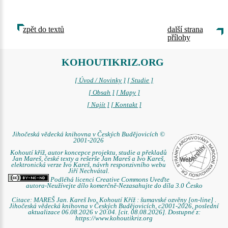
zpět do textů
další strana
přílohy
KOHOUTIKRIZ.ORG
[ Úvod / Novinky ]
[ Studie ]
[ Obsah ]
[ Mapy ]
[ Najít ]
[ Kontakt ]
Jihočeská vědecká knihovna v Českých Budějovicích ©
2001-2026
Kohoutí kříž, autor koncepce projektu, studie a překladů
Jan Mareš, české texty a rešerše Jan Mareš a Ivo Kareš,
elektronická verze Ivo Kareš, návrh responzivního webu
Jiří Nechvátal.
Podléhá licenci Creative Commons Uveďte
autora-Neužívejte dílo komerčně-Nezasahujte do díla 3.0 Česko
Citace: MAREŠ Jan. Kareš Ivo. Kohoutí Kříž : šumavské ozvěny [on-line] .
Jihočeská vědecká knihovna v Českých Budějovicích, c2001-2026, poslední
aktualizace 06.08.2026 v 20.04. [cit. 08.08.2026]. Dostupné z:
https://www.kohoutikriz.org