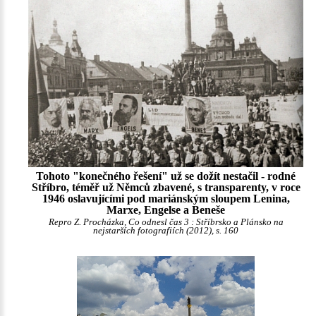
Tohoto "konečného řešení" už se dožít nestačil - rodné
Stříbro, téměř už Němců zbavené, s transparenty, v roce
1946 oslavujícími pod mariánským sloupem Lenina,
Marxe, Engelse a Beneše
Repro Z. Procházka, Co odnesl čas 3 : Stříbrsko a Plánsko na
nejstarších fotografiích (2012), s. 160