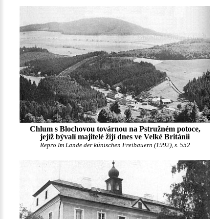
Chlum s Blochovou továrnou na Pstružném potoce,
jejíž bývalí majitelé žijí dnes ve Velké Británii
Repro Im Lande der künischen Freibauern (1992), s. 552