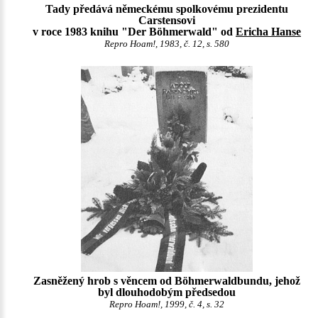
Tady předává německému spolkovému prezidentu
Carstensovi
v roce 1983 knihu "Der Böhmerwald" od
Ericha Hanse
Repro Hoam!, 1983, č. 12, s. 580
Zasněžený hrob s věncem od Böhmerwaldbundu, jehož
byl dlouhodobým předsedou
Repro Hoam!, 1999, č. 4, s. 32