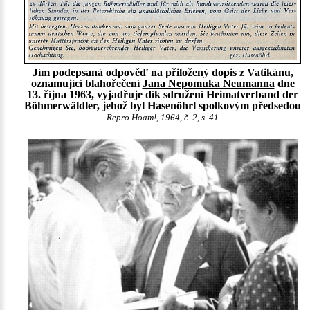
Jím podepsaná odpověď na přiložený dopis z Vatikánu,
oznamující blahořečení
Jana Nepomuka Neumanna
dne
13. října 1963, vyjadřuje dík sdružení Heimatverband der
Böhmerwäldler, jehož byl Hasenöhrl spolkovým předsedou
Repro Hoam!, 1964, č. 2, s. 41