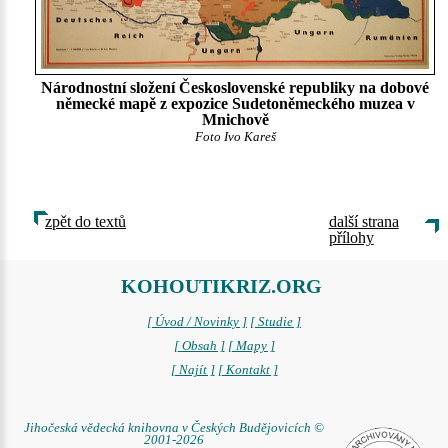
Národnostní složení Československé republiky na dobové
německé mapě z expozice Sudetoněmeckého muzea v
Mnichově
Foto Ivo Kareš
zpět do textů
další strana
přílohy
KOHOUTIKRIZ.ORG
[ Úvod / Novinky ]
[ Studie ]
[ Obsah ]
[ Mapy ]
[ Najít ]
[ Kontakt ]
Jihočeská vědecká knihovna v Českých Budějovicích ©
2001-2026