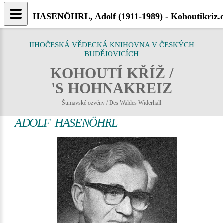
HASENÖHRL, Adolf (1911-1989) - Kohoutikriz.
JIHOČESKÁ VĚDECKÁ KNIHOVNA V ČESKÝCH
BUDĚJOVICÍCH
KOHOUTÍ KŘÍŽ /
'S HOHNAKREIZ
Šumavské ozvěny / Des Waldes Widerhall
ADOLF HASENÖHRL