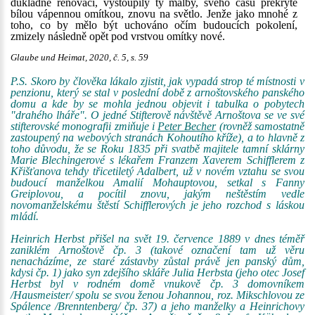
důkladné renovaci, vystoupily ty malby, svého času překryté
bílou vápennou omítkou, znovu na světlo. Jenže jako mnohé z
toho, co by mělo být uchováno očím budoucích pokolení,
zmizely následně opět pod vrstvou omítky nové.
Glaube und Heimat, 2020, č. 5, s. 59
P.S. Skoro by člověka lákalo zjistit, jak vypadá strop té místnosti v
penzionu, který se stal v poslední době z arnoštovského panského
domu a kde by se mohla jednou objevit i tabulka o pobytech
"drahého lháře". O jedné Stifterově návštěvě Arnoštova se ve své
stifterovské monografii zmiňuje i
Peter Becher
(rovněž samostatně
zastoupený na webových stranách Kohoutího kříže), a to hlavně z
toho důvodu, že se Roku 1835 při svatbě majitele tamní sklárny
Marie Blechingerové s lékařem Franzem Xaverem Schifflerem z
Křišťanova tehdy třicetiletý Adalbert, už v novém vztahu se svou
budoucí manželkou Amalií Mohauptovou, setkal s Fanny
Greiplovou, a pocítil znovu, jakým neštěstím vedle
novomanželskému štěstí Schifflerových je jeho rozchod s láskou
mládí.
Heinrich Herbst přišel na svět 19. července 1889 v dnes téměř
zaniklém Arnoštově čp. 3 (takové označení tam už věru
nenacházíme, ze staré zástavby zůstal právě jen panský dům,
kdysi čp. 1) jako syn zdejšího skláře Julia Herbsta (jeho otec Josef
Herbst byl v rodném domě vnukově čp. 3 domovníkem
/Hausmeister/ spolu se svou ženou Johannou, roz. Mikschlovou ze
Spálence /Brenntenberg/ čp. 37) a jeho manželky a Heinrichovy