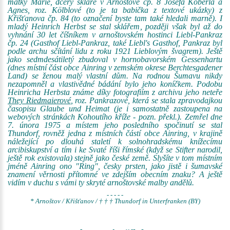
matky Marie, dcery skláře v Arnoštově čp. 8 Josefa Köberla a
Agnes, roz. Kölblové (to je ta babička z textové ukázky) z
Křišťanova čp. 84 (to označení byste tam také hledali marně). I
mladý Heinrich Herbst se stal sklářem, později však byl až do
vyhnání 30 let číšníkem v arnoštovském hostinci Liebl-Pankraz
čp. 24 (Gasthof Liebl-Pankraz, také Liebl's Gasthof, Pankraz byl
podle archu sčítání lidu z roku 1921 Lieblovým švagrem). Ještě
jako sedmdesátiletý zbudoval v hornobavorském Gessenhartu
(dnes místní část obce Ainring v zemském okrese Berchtesgadener
Land) se ženou malý vlastní dům. Na rodnou Šumavu nikdy
nezapomněl a vlastivědné bádání bylo jeho koníčkem. Podobu
Heinricha Herbsta známe díky fotografiím z archivu jeho neteře
They Riedmaierové
, roz. Pankrazové, která se stala zpravodajkou
časopisu Glaube und Heimat (je i samostatně zastoupena na
webových stránkách Kohoutího kříže - pozn. překl.). Zemřel dne
7. února 1975 a místem jeho posledního spočinutí se stal
Thundorf, rovněž jedna z místních částí obce Ainring, v krajině
náležející po dlouhá staletí k solnohradskému knížecímu
arcibiskupství a tím i ke Svaté říši římské (když se Stifter narodil,
ještě rok existovala) stejně jako české země. Slyšíte v tom místním
jméně Ainring ono "Ring", česky prsten, jako jistě i šumavské
znamení věrnosti přítomné ve zdejším obecním znaku? A ještě
vidím v duchu s vámi ty skryté arnoštovské malby andělů.
- - - - -
* Arnoštov / Křišťanov / † † † Thundorf in Unterfranken (BY)