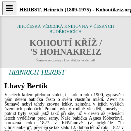
HERBST, Heinrich (1889-1975) - Kohoutikriz.or
JIHOČESKÁ VĚDECKÁ KNIHOVNA V ČESKÝCH
BUDĚJOVICÍCH
KOHOUTÍ KŘÍŽ /
'S HOHNAKREIZ
Šumavské ozvěny / Des Waldes Widerhall
HEINRICH HERBST
Lhavý Bertík
V letech kolem přelomu století, tj. kolem roku 1900, vyprávěla
nám dětem babička často o svém vlastním mládí. Život na
Šumavě nebyl tehdy zrovna lehký, zejména v jejích vyšších
územních polohách. Pokud bylo v rodině víc dětí, musely si,
pokud byly aspoň jakž takž při síle, už v deseti až jedenácti
letech vydělávat prací samy. Naše babička Agnes Köberlová,
narozená roku 1827 v Křišťanově (v originále "in
Christianberg", přesněji se tak stalo 12. dubna téhož roku 1827 v