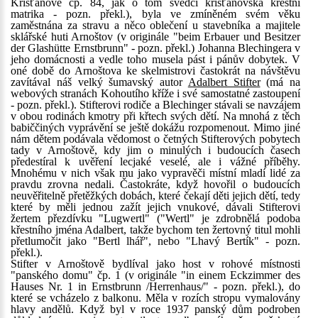
Křišťanově čp. 84, jak o tom svědčí křišťanovská křestní
matrika - pozn. překl.), byla ve zmíněném svém věku
zaměstnána za stravu a něco oblečení u stavebníka a majitele
sklářské huti Arnoštov (v originále "beim Erbauer und Besitzer
der Glashütte Ernstbrunn" - pozn. překl.) Johanna Blechingera v
jeho domácnosti a vedle toho musela pást i pánův dobytek. V
oné době do Arnoštova ke skelmistrovi častokrát na návštěvu
zavítával náš velký šumavský autor
Adalbert Stifter
(má na
webových stranách Kohoutího kříže i své samostatné zastoupení
- pozn. překl.). Stifterovi rodiče a Blechinger stávali se navzájem
v obou rodinách kmotry při křtech svých dětí. Na mnohá z těch
babiččiných vyprávění se ještě dokážu rozpomenout. Mimo jiné
nám dětem podávala vědomost o četných Stifterových pobytech
tady v Arnoštově, kdy jim o minulých i budoucích časech
předestíral k uvěření lecjaké veselé, ale i vážné příběhy.
Mnohému v nich však mu jako vypravěči místní mladí lidé za
pravdu zrovna nedali. Častokráte, když hovořil o budoucích
neuvěřitelně přetěžkých dobách, které čekají děti jejich dětí, tedy
které by měli jednou zažít jejich vnukové, dávali Stifterovi
žertem přezdívku "Lugwertl" ("Wertl" je zdrobnělá podoba
křestního jména Adalbert, takže bychom ten žertovný titul mohli
přetlumočit jako "Bertl lhář", nebo "Lhavý Bertík" - pozn.
překl.).
Stifter v Arnoštově bydlíval jako host v rohové místnosti
"panského domu" čp. 1 (v originále "in einem Eckzimmer des
Hauses Nr. 1 in Ernstbrunn /Herrenhaus/" - pozn. překl.), do
které se vcházelo z balkonu. Měla v rozích stropu vymalovány
hlavy andělů. Když byl v roce 1937 panský dům podroben