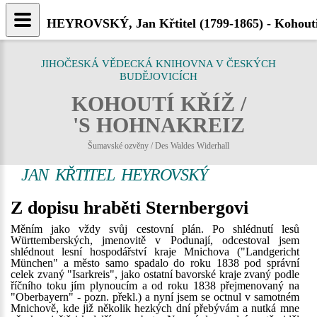
HEYROVSKÝ, Jan Křtitel (1799-1865) - Kohouti
JIHOČESKÁ VĚDECKÁ KNIHOVNA V ČESKÝCH
BUDĚJOVICÍCH
KOHOUTÍ KŘÍŽ /
'S HOHNAKREIZ
Šumavské ozvěny / Des Waldes Widerhall
JAN KŘTITEL HEYROVSKÝ
Z dopisu hraběti Sternbergovi
Měním jako vždy svůj cestovní plán. Po shlédnutí lesů
Württemberských, jmenovitě v Podunají, odcestoval jsem
shlédnout lesní hospodářství kraje Mnichova ("Landgericht
München" a město samo spadalo do roku 1838 pod správní
celek zvaný "Isarkreis", jako ostatní bavorské kraje zvaný podle
říčního toku jím plynoucím a od roku 1838 přejmenovaný na
"Oberbayern" - pozn. překl.) a nyní jsem se octnul v samotném
Mnichově, kde již několik hezkých dní přebývám a nutká mne