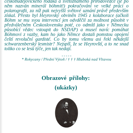
českobudějovického rodáka a světoznámého přírodovědce (je po
něm nazván minerál böhmit!) pokračování ve velké práci o
polarografii, za níž pak nejvyšší světové uznání právě především
získal. Přesto byl Heyrovský obviněn 1945 z kolaborace (ačkoli
Böhm se mu svou intervencí jen odvděčil za možnost působit v
předválečném Československu poté, co odmítl jako v Německu
působící vědec vstoupit do NSDAP) a musel navíc pomáhat
Böhmovi z vazby, kam ho jako Němce dostali pomstou opojení
čeští revoluční gardisté. Co by tomu všemu asi řekl někdejší
schwarzenberský lesmistr? Nejspíš, že se Heyrovští, a to ne snad
toliko co se lesů týče, jen tak nedají.
- - - - -
* Rokycany / Přední Výtoň / † † † Hluboká nad Vltavou
Obrazové přílohy:
(ukázky)