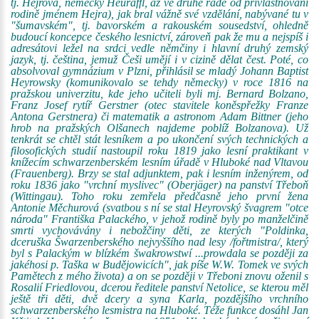
tj. Hejrova, německy Heuraffl, až ve druhé řadě od přivlastňování
rodině jménem Hejra), jak bral vážně své vzdělání, nabývané tu v
"šumavském", tj. bavorském a rakouském sousedství, ohledně
budoucí koncepce českého lesnictví, zároveň pak že mu a nejspíš i
adresátovi ležel na srdci vedle němčiny i hlavní druhý zemský
jazyk, tj. čeština, jemuž Češi umějí i v cizině dělat čest. Poté, co
absolvoval gymnázium v Plzni, přihlásil se mladý Johann Baptist
Heyrowsky (komunikovalo se tehdy německy) v roce 1816 na
pražskou univerzitu, kde jeho učiteli byli mj. Bernard Bolzano,
Franz Josef rytíř Gerstner (otec stavitele koněspřežky Franze
Antona Gerstnera) či matematik a astronom Adam Bittner (jeho
hrob na pražských Olšanech najdeme poblíž Bolzanova). Už
tenkrát se chtěl stát lesníkem a po ukončení svých technických a
filosofických studií nastoupil roku 1819 jako lesní praktikant v
knížecím schwarzenberském lesním úřadě v Hluboké nad Vltavou
(Frauenberg). Brzy se stal adjunktem, pak i lesním inženýrem, od
roku 1836 jako "vrchní myslivec" (Oberjäger) na panství Třeboň
(Wittingau). Toho roku zemřela předčasně jeho první žena
Antonie Měchurová (svatbou s ní se stal Heyrovský švagrem "otce
národa" Františka Palackého, v jehož rodině byly po manželčině
smrti vychovávány i nebožčiny děti, ze kterých "Poldinka,
dceruška Šwarzenberského nejvyššího nad lesy /fořtmistra/, který
byl s Palackým w blízkém šwakrowstwí ...prowdala se později za
jakéhosi p. Taška w Budějowicích", jak píše W.W. Tomek ve svých
Pamětech z mého života) a on se později v Třeboni znovu oženil s
Rosalií Friedlovou, dcerou ředitele panství Netolice, se kterou měl
ještě tři děti, dvě dcery a syna Karla, pozdějšího vrchního
schwarzenberského lesmistra na Hluboké. Téže funkce dosáhl Jan