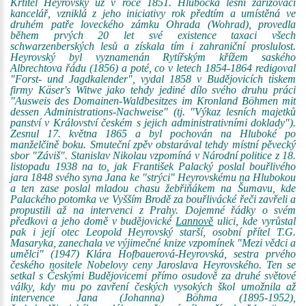
Křtitel Heyrovský už v roce 1851. Hlubocká lesní zařizovací
kancelář, vzniklá z jeho iniciativy rok předtím a umístěná ve
druhém patře loveckého zámku Ohrada (Wohrad), provedla
během prvých 20 let své existence taxaci všech
schwarzenberských lesů a získala tím i zahraniční proslulost.
Heyrovský byl vyznamenán Rytířským křížem saského
Albrechtova řádu (1856) a poté, co v letech 1854-1864 redigoval
"Forst- und Jagdkalender", vydal 1858 v Budějovicích tiskem
firmy Käser's Witwe jako tehdy jediné dílo svého druhu práci
"Ausweis des Domainen-Waldbesitzes im Kronland Böhmen mit
dessen Administrations-Nachweise" (tj. "Výkaz lesních majetků
panství v Království českém s jejich administrativními doklady").
Zesnul 17. května 1865 a byl pochován na Hluboké po
manželčině boku. Smuteční zpěv obstarával tehdy místní pěvecký
sbor "Záviš". Stanislav Nikolau vzpomíná v Národní politice z 18.
listopadu 1938 na to, jak František Palacký poslal bouřlivého
jara 1848 svého syna Jana ke "strýci" Heyrovskému na Hlubokou
a ten zase poslal mladou chasu žebřiňákem na Šumavu, kde
Palackého potomka ve Vyšším Brodě za bouřlivácké řeči zavřeli a
propustili až na intervenci z Prahy. Dojemné řádky o svém
předkovi a jeho domě v budějovické
Lannově
ulici, kde vyrůstal
pak i její otec Leopold Heyrovský starší, osobní přítel T.G.
Masaryka, zanechala ve výjimečné knize vzpomínek "Mezi vědci a
umělci" (1947) Klára Hofbauerová-Heyrovská, sestra prvého
českého nositele Nobelovy ceny Jaroslava Heyrovského. Ten se
setkal s Českými Budějovicemi přímo osudově za druhé světové
války, kdy mu po zavření českých vysokých škol umožnila až
intervence Jana (Johanna) Böhma (1895-1952),