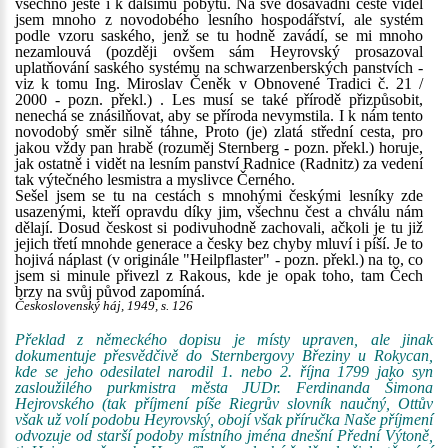
všechno ještě i k dalšímu pobytu. Na své dosavadní cestě viděl
jsem mnoho z novodobého lesního hospodářství, ale systém
podle vzoru saského, jenž se tu hodně zavádí, se mi mnoho
nezamlouvá (později ovšem sám Heyrovský prosazoval
uplatňování saského systému na schwarzenberských panstvích -
viz k tomu Ing. Miroslav Čeněk v Obnovené Tradici č. 21 /
2000 - pozn. překl.) . Les musí se také přírodě přizpůsobit,
nenechá se znásilňovat, aby se příroda nevymstila. I k nám tento
novodobý směr silně táhne, Proto (je) zlatá střední cesta, pro
jakou vždy pan hrabě (rozuměj Sternberg - pozn. překl.) horuje,
jak ostatně i vidět na lesním panství Radnice (Radnitz) za vedení
tak výtečného lesmistra a myslivce Černého.
Sešel jsem se tu na cestách s mnohými českými lesníky zde
usazenými, kteří opravdu díky jim, všechnu čest a chválu nám
dělají. Dosud českost si podivuhodně zachovali, ačkoli je tu již
jejich třetí mnohde generace a česky bez chyby mluví i píší. Je to
hojivá náplast (v originále "Heilpflaster" - pozn. překl.) na to, co
jsem si minule přivezl z Rakous, kde je opak toho, tam Čech
brzy na svůj původ zapomíná.
Československý háj, 1949, s. 126
Překlad z německého dopisu je místy upraven, ale jinak
dokumentuje přesvědčivě do Sternbergovy Březiny u Rokycan,
kde se jeho odesilatel narodil 1. nebo 2. října 1799 jako syn
zasloužilého purkmistra města JUDr. Ferdinanda Šimona
Hejrovského (tak příjmení píše Riegrův slovník naučný, Ottův
však už volí podobu Heyrovský, obojí však příručka Naše příjmení
odvozuje od starší podoby místního jména dnešní Přední Výtoně,