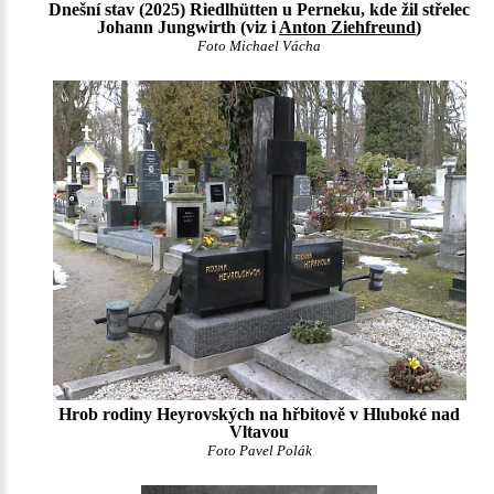
Dnešní stav (2025) Riedlhütten u Perneku, kde žil střelec
Johann Jungwirth (viz i
Anton Ziehfreund
)
Foto Michael Vácha
Hrob rodiny Heyrovských na hřbitově v Hluboké nad
Vltavou
Foto Pavel Polák