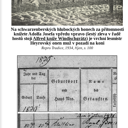
Na schwarzenberských hlubockých honech za přítomnosti
knížete Adolfa Josefa vpředu vpravo (šestý zleva v řadě
hostů stojí
Alfred kníže Windischgrätz
) je vrchní lesmistr
Heyrovský onen muž v pozadí na koni
Repro Tradice, 1934, říjen, s. 100