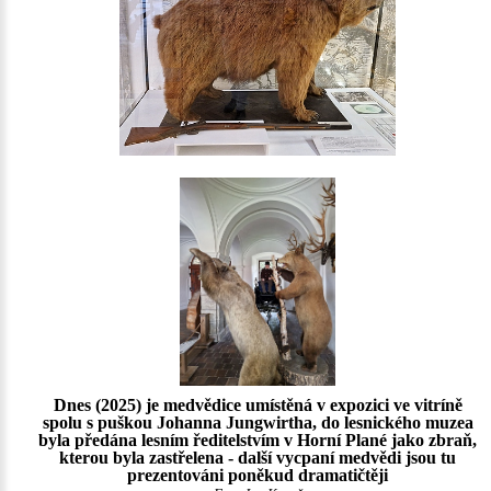
Dnes (2025) je medvědice umístěná v expozici ve vitríně
spolu s puškou Johanna Jungwirtha, do lesnického muzea
byla předána lesním ředitelstvím v Horní Plané jako zbraň,
kterou byla zastřelena - další vycpaní medvědi jsou tu
prezentováni poněkud dramatičtěji