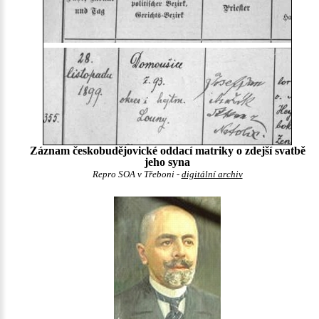
Záznam českobudějovické oddací matriky o zdejší svatbě
jeho syna
Repro SOA v Třeboni -
digitální archiv