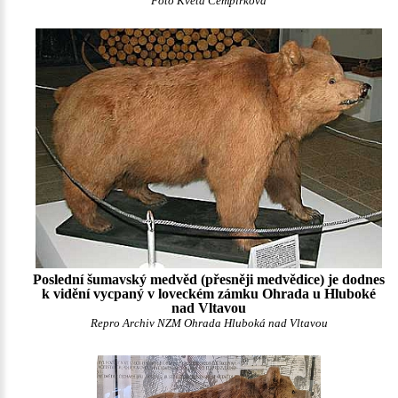
Foto Květa Cempírková
Poslední šumavský medvěd (přesněji medvědice) je dodnes
k vidění vycpaný v loveckém zámku Ohrada u Hluboké
nad Vltavou
Repro Archiv NZM Ohrada Hluboká nad Vltavou