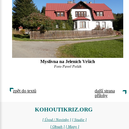
Myslivna na Jeleních Vrších
Foto Pavel Polák
zpět do textů
další strana
přílohy
KOHOUTIKRIZ.ORG
[ Úvod / Novinky ]
[ Studie ]
[ Obsah ]
[ Mapy ]