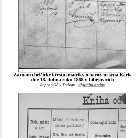
Záznam chelčické křestní matriky o narození syna Karla
dne 18. dubna roku 1868 v Libějovicích
Repro SOA v Třeboni -
digitální archiv