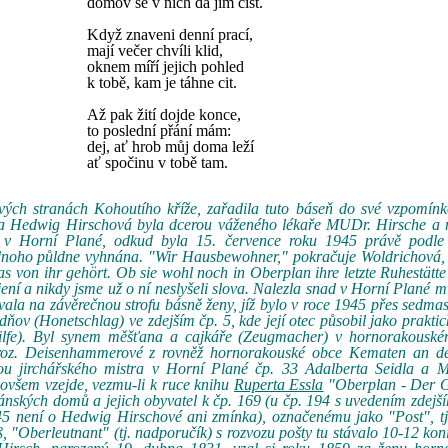
domov se v nich dá jim číst.
Když znaveni denní prací,
mají večer chvíli klid,
oknem míří jejich pohled
k tobě, kam je táhne cit.
Až pak žití dojde konce,
to poslední přání mám:
dej, ať hrob můj doma leží
ať spočinu v tobě tam.
vých stranách Kohoutího kříže, zařadila tuto báseň do své vzpomínk
rka Hedwig Hirschová byla dcerou váženého lékaře MUDr. Hirsche a 
 v Horní Plané, odkud byla 15. července roku 1945 právě podle 
dnoho půldne vyhnána. "Wir Hausbewohner," pokračuje Woldrichová, 
s von ihr gehört. Ob sie wohl noch in Oberplan ihre letzte Ruhestätt
ojení a nikdy jsme už o ní neslyšeli slova. Nalezla snad v Horní Plané m
vala na závěrečnou strofu básně ženy, jíž bylo v roce 1945 přes sedm
odňov (Honetschlag) ve zdejším čp. 5, kde její otec působil jako praktic
hilfe). Byl synem měšťana a cajkáře (Zeugmacher) v hornorakouské
 roz. Deisenhammerové z rovněž hornorakouské obce Kematen an d
 jirchářského mistra v Horní Plané čp. 33 Adalberta Seidla a Ma
 ovšem vzejde, vezmu-li k ruce knihu
Ruperta Essla
"Oberplan - Der G
ánských domů a jejich obyvatel k čp. 169 (u čp. 194 s uvedením zdejš
5 není o Hedwig Hirschové ani zmínka), označenému jako "Post", tj.
 "Oberleutnant" (tj. nadporučík) s rozvozu pošty tu stávalo 10-12 kon