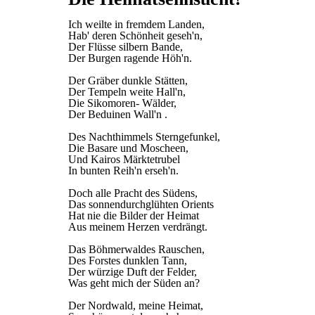
Ich weilte in fremdem Landen,
Hab' deren Schönheit geseh'n,
Der Flüsse silbern Bande,
Der Burgen ragende Höh'n.
Der Gräber dunkle Stätten,
Der Tempeln weite Hall'n,
Die Sikomoren- Wälder,
Der Beduinen Wall'n .
Des Nachthimmels Sterngefunkel,
Die Basare und Moscheen,
Und Kairos Märktetrubel
In bunten Reih'n erseh'n.
Doch alle Pracht des Südens,
Das sonnendurchglühten Orients
Hat nie die Bilder der Heimat
Aus meinem Herzen verdrängt.
Das Böhmerwaldes Rauschen,
Des Forstes dunklen Tann,
Der würzige Duft der Felder,
Was geht mich der Süden an?
Der Nordwald, meine Heimat,