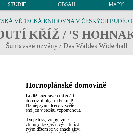
STUDIE
OBSAH
MAPY
ESKÁ VĚDECKÁ KNIHOVNA V ČESKÝCH BUDĚJO
UTÍ KŘÍŽ / 'S HOHNA
Šumavské ozvěny / Des Waldes Widerhall
Hornoplánské domovině
Budiž pozdraven mi zdáli
domov, drahý, milý kout!
Na něj syni, dcery v světě
smí jen v stesku vzpomenout.
Tvoje lesy, vrchy tvoje,
chlumy, bezpečí tvých hnízd,
tvým dětem se ve snách zjeví,