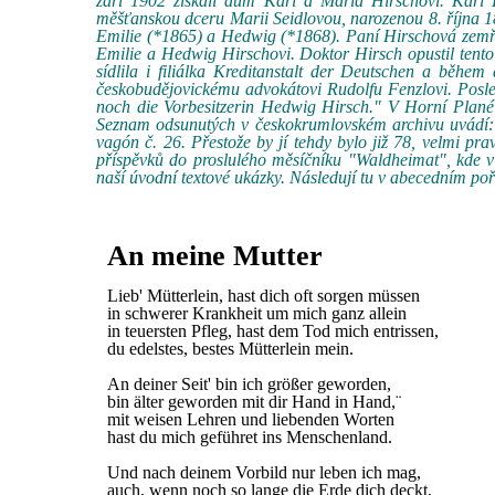
září 1902 získali dům Karl a Maria Hirschovi. Karl 
měšťanskou dceru Marii Seidlovou, narozenou 8. října 
Emilie (*1865) a Hedwig (*1868). Paní Hirschová zemřel
Emilie a Hedwig Hirschovi. Doktor Hirsch opustil tento s
sídlila i filiálka Kreditanstalt der Deutschen a běhe
českobudějovickému advokátovi Rudolfu Fenzlovi. Posle
noch die Vorbesitzerin Hedwig Hirsch." V Horní Plané 
Seznam odsunutých v českokrumlovském archivu uvádí:
vagón č. 26. Přestože by jí tehdy bylo již 78, velmi pra
příspěvků do proslulého měsíčníku "Waldheimat", kde v
naší úvodní textové ukázky. Následují tu v abecedním pořa
An meine Mutter
Lieb' Mütterlein, hast dich oft sorgen müssen
in schwerer Krankheit um mich ganz allein
in teuersten Pfleg, hast dem Tod mich entrissen,
du edelstes, bestes Mütterlein mein.
An deiner Seit' bin ich größer geworden,
bin älter geworden mit dir Hand in Hand,¨
mit weisen Lehren und liebenden Worten
hast du mich geführet ins Menschenland.
Und nach deinem Vorbild nur leben ich mag,
auch, wenn noch so lange die Erde dich deckt,