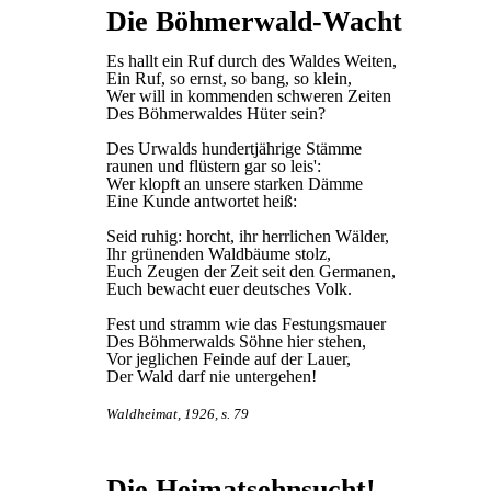
Die Böhmerwald-Wacht
Es hallt ein Ruf durch des Waldes Weiten,
Ein Ruf, so ernst, so bang, so klein,
Wer will in kommenden schweren Zeiten
Des Böhmerwaldes Hüter sein?
Des Urwalds hundertjährige Stämme
raunen und flüstern gar so leis':
Wer klopft an unsere starken Dämme
Eine Kunde antwortet heiß:
Seid ruhig: horcht, ihr herrlichen Wälder,
Ihr grünenden Waldbäume stolz,
Euch Zeugen der Zeit seit den Germanen,
Euch bewacht euer deutsches Volk.
Fest und stramm wie das Festungsmauer
Des Böhmerwalds Söhne hier stehen,
Vor jeglichen Feinde auf der Lauer,
Der Wald darf nie untergehen!
Waldheimat, 1926, s. 79
Die Heimatsehnsucht!