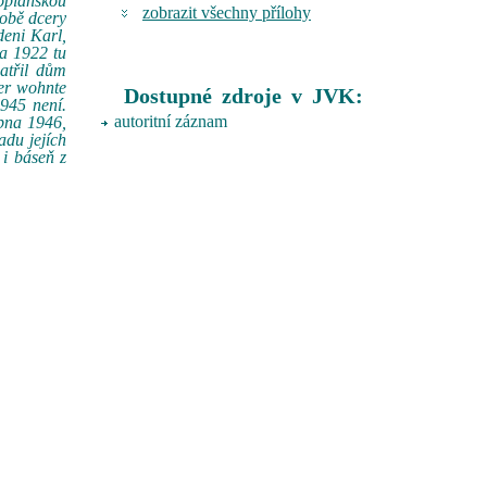
oplánskou
zobrazit všechny přílohy
 obě dcery
deni Karl,
na 1922 tu
atřil dům
ier wohnte
Dostupné zdroje v JVK:
1945 není.
autoritní záznam
bna 1946,
adu jejích
i báseň z