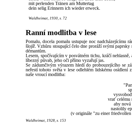
mit perlenden Tränen am Muttertag
dein selig Erinnern ich wieder erweck.
Waldheimat, 1930, s. 72
Ranní modlitba v lese
Pomalu, docela pomalu ustupuje noc nadcházejícímu rán
šlojíř. Vzhůru stoupající čelo dne proráží svými paprsky
démantům.
Lesem, spočívajícím v posvátném tichu, kráčí nehlasně,
líbezný půvab, jeho oči přímo vyzařují jas.
Se zádumčivým výrazem hledí do probouzejícího se zázr
neřestí tohoto světa v lese odlehlém lidskému osídlení zv
naše vroucí modlitba:
"Pan
sp
vysvoboď 
vrať celému 
aby nová 
nastolily e
(v originále "zu einer friedvoll
Waldheimat, 1928, s. 153