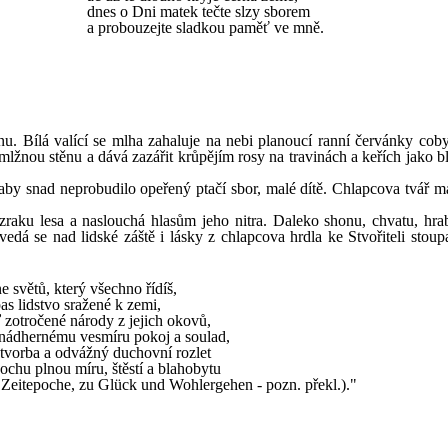
dnes o Dni matek tečte slzy sborem
a probouzejte sladkou paměť ve mně.
u. Bílá valící se mlha zahaluje na nebi planoucí ranní červánky cob
 mlžnou stěnu a dává zazářit krůpějím rosy na travinách a keřích jako 
 aby snad neprobudilo opeřený ptačí sbor, malé dítě. Chlapcova tvář m
aku lesa a naslouchá hlasům jeho nitra. Daleko shonu, chvatu, hrab
edá se nad lidské záště i lásky z chlapcova hrdla ke Stvořiteli stoupa
e světů, který všechno řídíš,
as lidstvo sražené k zemi,
zotročené národy z jejich okovů,
nádhernému vesmíru pokoj a soulad,
tvorba a odvážný duchovní rozlet
pochu plnou míru, štěstí a blahobytu
en Zeitepoche, zu Glück und Wohlergehen - pozn. překl.)."