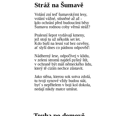
Stráž na Šumavě
Volání zní teď šumavskými lesy,
volání vážné, stísněné až až -
kdo ochrání před budoucími běsy
Šumavu rodnou coby věrná stráž?
Pralesní šepot vydávají kmeny,
jež stojí tu už několik set let.
Kdo buší na lesní val bez ozvěny,
ať slyší dnes co pádnou odpověď:
Nádherný lese, odpočívej v klidu,
v zeleni stromů najdeš pyšný štít,
v ochraně být máš německého lidu,
který tě cizím nechce zůstavit.
Jako stěna, kterou sok sotva zdolá,
tu tvoji synové vždy budou stát,
byť s nepřítelem v boji kol dokola,
nedají nikdy matce umírat.
Touha po domově