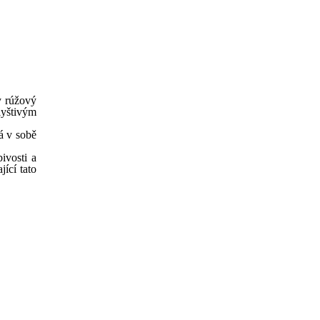
y rúžový
blyštivým
á v sobě
ivosti a
jící tato