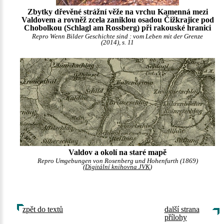
Zbytky dřevěné strážní věže na vrchu Kamenná mezi
Valdovem a rovněž zcela zaniklou osadou Čižkrajice pod
Chobolkou (Schlagl am Rossberg) při rakouské hranici
Repro Wenn Bilder Geschichte sind : vom Leben mit der Grenze
(2014), s. 11
Valdov a okolí na staré mapě
Repro Umgebungen von Rosenberg und Hohenfurth (1869)
(
Digitální knihovna JVK
)
zpět do textů
další strana
přílohy