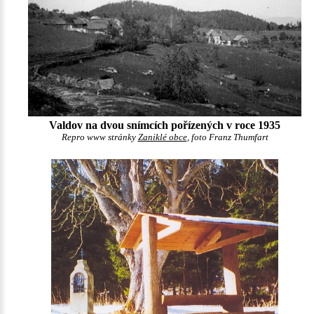
Valdov na dvou snímcích pořízených v roce 1935
Repro www stránky
Zaniklé obce
, foto Franz Thumfart