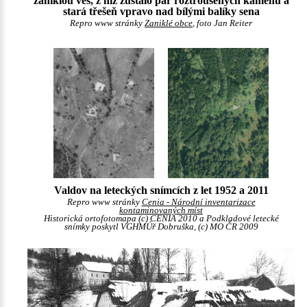
zaniklou ves, z níž zůstalo pár roztroušených kamenů a
stará třešeň vpravo nad bílými balíky sena
Repro www stránky
Zaniklé obce
, foto Jan Reiter
Valdov na leteckých snímcích z let 1952 a 2011
Repro www stránky
Cenia - Národní inventarizace
kontaminovaných míst
Historická ortofotomapa (c) CENIA 2010 a Podkladové letecké
snímky poskytl VGHMÚř Dobruška, (c) MO ČR 2009