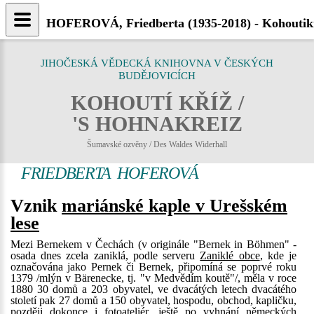
HOFEROVÁ, Friedberta (1935-2018) - Kohoutikr
JIHOČESKÁ VĚDECKÁ KNIHOVNA V ČESKÝCH
BUDĚJOVICÍCH
KOHOUTÍ KŘÍŽ /
'S HOHNAKREIZ
Šumavské ozvěny / Des Waldes Widerhall
FRIEDBERTA HOFEROVÁ
Vznik
mariánské kaple v Urešském
lese
Mezi Bernekem v Čechách (v originále "Bernek in Böhmen" -
osada dnes zcela zaniklá, podle serveru
Zaniklé obce
, kde je
označována jako Pernek či Bernek, připomíná se poprvé roku
1379 /mlýn v Bärenecke, tj. "v Medvědím koutě"/, měla v roce
1880 30 domů a 203 obyvatel, ve dvacátých letech dvacátého
století pak 27 domů a 150 obyvatel, hospodu, obchod, kapličku,
později dokonce i fotoateliér, ještě po vyhnání německých