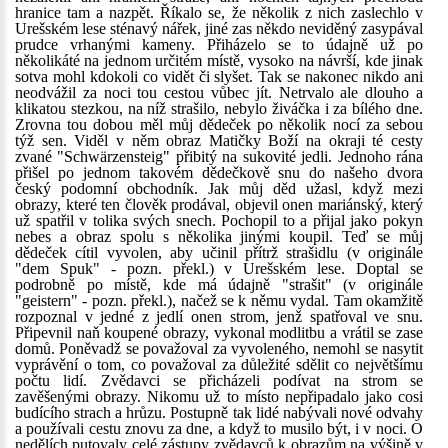
hranice tam a nazpět. Říkalo se, že několik z nich zaslechlo v
Urešském lese sténavý nářek, jiné zas někdo neviděný zasypával
prudce vrhanými kameny. Přiházelo se to údajně už po
několikáté na jednom určitém místě, vysoko na návrší, kde jinak
sotva mohl kdokoli co vidět či slyšet. Tak se nakonec nikdo ani
neodvážil za noci tou cestou vůbec jít. Netrvalo ale dlouho a
klikatou stezkou, na níž strašilo, nebylo živáčka i za bílého dne.
Zrovna tou dobou měl můj dědeček po několik nocí za sebou
týž sen. Viděl v něm obraz Matičky Boží na okraji té cesty
zvané "Schwärzensteig" přibitý na sukovité jedli. Jednoho rána
přišel po jednom takovém dědečkově snu do našeho dvora
český podomní obchodník. Jak můj děd užasl, když mezi
obrazy, které ten člověk prodával, objevil onen mariánský, který
už spatřil v tolika svých snech. Pochopil to a přijal jako pokyn
nebes a obraz spolu s několika jinými koupil. Teď se můj
dědeček cítil vyvolen, aby učinil přítrž strašidlu (v originále
"dem Spuk" - pozn. překl.) v Urešském lese. Doptal se
podrobně po místě, kde má údajně "strašit" (v originále
"geistern" - pozn. překl.), načež se k němu vydal. Tam okamžitě
rozpoznal v jedné z jedlí onen strom, jenž spatřoval ve snu.
Připevnil naň koupené obrazy, vykonal modlitbu a vrátil se zase
domů. Poněvadž se považoval za vyvoleného, nemohl se nasytit
vyprávění o tom, co považoval za důležité sdělit co největšímu
počtu lidí. Zvědavci se přicházeli podívat na strom se
zavěšenými obrazy. Nikomu už to místo nepřipadalo jako cosi
budícího strach a hrůzu. Postupně tak lidé nabývali nové odvahy
a používali cestu znovu za dne, a když to musilo být, i v noci. O
nedělích putovaly celé zástupy zvědavců k obrazům na výšině v