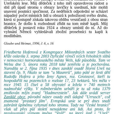
Urešském lese. Můj dědeček z toho měl opravdovou radost a
sbil při úpatí stromu s obrazy lavičky k usednutí, kde mohli
unavení poutníci spočinout. Za nedělních odpolední se scházel
nápadný počet místních lidí u obrazů k pobožnosti svého druhu,
která si postupně získala takovou oblibu vesničanů z obou stran
hranice, že došlo k rozhodnutí zřídit na tom místě kapli. Můj
dědeček ji postavil roku 1924 a obrazy umístil do ní. Až do
vyhnání Němců vyhledávali zbožní prosebníci tu kapli k
modlitbám.
Glaube und Heimat, 1996, č. 6, s. 16
Friedberta Hoferová z Kongregace Milosrdných sester Svatého
kříže oslavila 3. srpna 2003 čtyřicáté výročí svých řeholních slibů
v nemocnici hornorakouského města Wels, kde působila. Tam ve
Welsu dne 5. února roku 2018 také zemřela a je pochována.
Narodila se 2. října 1935 v dnes zaniklé osadě Horní Ureš na
stavení čp. 9, říkalo se tam "u Maurerů", jako páté ze šesti dětí
Rudolfa Hofera a jeho ženy Agnes, roz. Groissové, kteří tu
hospodařili na pozemcích o rozloze 17, 23 hektarů. Ves měla v
roce 1945 15 čísel a 58 obyvatel a ležela v 740 metrech
nadmořské výšky. V rožmberském urbáři je tu už roku 1379
zmiňován mlýn zvaný "Hadmerzstein". Jak dále uvádí server
Zaniklé obce
, původní název osady zněl údajně "Urrusch", což
znamená "prastarý jilm". Evropská unie se prý dnes snaží
zabránit úplnému vyhynutí toho stromu. Tady na "české hranici"
však už přes půl století nenajdeme ani lidi. Asi proto, že
praslovanský význam jména "Vráž", na který jistě i "Ureš",