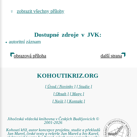
zobrazit všechny přílohy
Dostupné zdroje v JVK:
autoritní záznam
obrazová příloha
další strana
KOHOUTIKRIZ.ORG
[ Úvod / Novinky ]
[ Studie ]
[ Obsah ]
[ Mapy ]
[ Najít ]
[ Kontakt ]
Jihočeská vědecká knihovna v Českých Budějovicích ©
2001-2026
Kohoutí kříž, autor koncepce projektu, studie a překladů
Jan Mareš, české texty a rešerše Jan Mareš a Ivo Kareš,