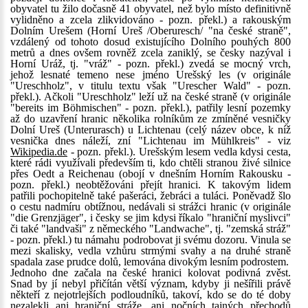
obyvatel tu žilo dočasně 41 obyvatel, než bylo místo definitivně
vylidněno a zcela zlikvidováno - pozn. překl.) a rakouským
Dolním Urešem (Horní Ureš /Oberuresch/ "na české straně",
vzdálený od tohoto dosud existujícího Dolního pouhých 800
metrů a dnes ovšem rovněž zcela zaniklý, se česky nazýval i
Horní Uráž, tj. "vráž" - pozn. překl.) zvedá se mocný vrch,
jehož lesnaté temeno nese jméno Urešský les (v originále
"Ureschholz", v titulu textu však "Urescher Wald" - pozn.
překl.). Ačkoli "Ureschholz" leží už na české straně (v originále
"bereits im Böhmischen" - pozn. překl.), patřily lesní pozemky
až do uzavření hranic několika rolníkům ze zmíněné vesničky
Dolní Ureš (Unterurasch) u Lichtenau (celý název obce, k níž
vesnička dnes náleží, zní "Lichtenau im Mühlkreis" - viz
Wikipedia.de
- pozn. překl.). Urešským lesem vedla kdysi cesta,
které rádi využívali především ti, kdo chtěli stranou živé silnice
přes Oedt a Reichenau (obojí v dnešním Horním Rakousku -
pozn. překl.) neobtěžováni přejít hranici. K takovým lidem
patřili pochopitelně také pašeráci, žebráci a tuláci. Poněvadž šlo
o cestu nadmíru obtížnou, nedávali si strážci hranic (v originále
"die Grenzjäger", i česky se jim kdysi říkalo "hraniční myslivci"
či také "landvaši" z německého "Landwache", tj. "zemská stráž"
- pozn. překl.) tu námahu podrobovat ji svému dozoru. Vinula se
mezi skalisky, vedla vzhůru strmými svahy a na druhé straně
spadala zase prudce dolů, lemována divokým lesním podrostem.
Jednoho dne začala na české hranici kolovat podivná zvěst.
Snad by jí nebyl přičítán větší význam, kdyby ji nešířili právě
někteří z nejotrlejších podloudníků, takoví, kdo se do té doby
nezalekli ani hraniční stráže, ani nočních tajných přechodů