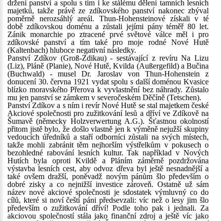
držení panství a spolu s tím i ke stálému dělení tamních lesních
majetků, takže právě ze zdíkovského panství nakonec zbýval
poměrně nerozsáhlý areál. Thun-Hohensteinové získali v té
době zdíkovskou doménu a zůstali jejími pány téměř 80 let.
Zánik monarchie po ztracené prvé světové válce měl i pro
zdíkovské panství a tím také pro moje rodné Nové Hutě
(Kaltenbach) hluboce negativní následky.
Panství Zdíkov (Groß-Zdikau) - sestávající z revíru Na Lizu
(Liz), Pláně (Planie), Nové Hutě, Kvilda (Außergefild) a Bučina
(Buchwald) - musel Dr. Jaroslav von Thun-Hohenstein z
donucení 30. června 1921 vydat spolu s další doménou Kvasice
blízko moravského Přerova k vyvlastnění bez náhrady. Zůstalo
mu jen panství se zámkem v severočeském Děčíně (Tetschen).
Panství Zdíkov a s ním i revír Nové Hutě se stal majetkem české
Akciové společnosti pro zužitkování lesů a dříví ve Zdíkově na
Šumavě (německy Holzverwertung A.G.). Šťastnou okolností
přitom jistě bylo, že došlo vlastně jen k výměně nejužší skupiny
vedoucích úředníků a staří odborníci zůstali na svých místech,
takže mohli zabránit těm nejhorším výstřelkům v pokusech o
bezohledné rabování lesních kultur. Tak například v Nových
Hutích byla oproti Kvildě a Pláním záměrně pozdržována
výstavba lesních cest, aby odvoz dřeva byl ještě nesnadnější a
také ovšem dražší, poněvadž novým pánům šlo především o
dobré zisky a co nejnižší investice zároveň. Ostatně už sám
název nové akciové společnosti je sdostatek výmluvný co do
cílů, které si noví čeští páni předsevzali: víc než o lesy jim šlo
především o zužitkování dříví! Podle toho pak i jednali. Za
akciovou společností stála jako finanční zdroj a ještě víc jako