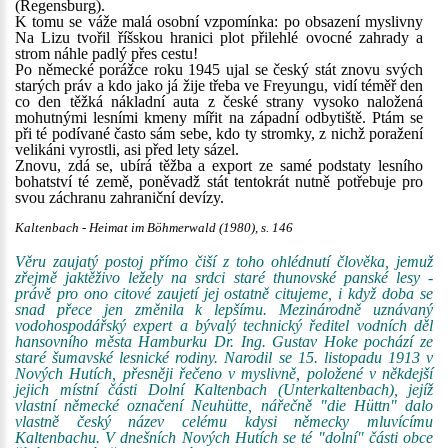
(Regensburg).
K tomu se váže malá osobní vzpomínka: po obsazení myslivny
Na Lizu tvořil říšskou hranici plot přilehlé ovocné zahrady a
strom náhle padlý přes cestu!
Po německé porážce roku 1945 ujal se český stát znovu svých
starých práv a kdo jako já žije třeba ve Freyungu, vidí téměř den
co den těžká nákladní auta z české strany vysoko naložená
mohutnými lesními kmeny mířit na západní odbytiště. Ptám se
při té podívané často sám sebe, kdo ty stromky, z nichž poražení
velikáni vyrostli, asi před lety sázel.
Znovu, zdá se, ubírá těžba a export ze samé podstaty lesního
bohatství té země, poněvadž stát tentokrát nutně potřebuje pro
svou záchranu zahraniční devízy.
Kaltenbach - Heimat im Böhmerwald (1980), s. 146
Věru zaujatý postoj přímo čiší z toho ohlédnutí člověka, jemuž
zřejmě jaktěživo ležely na srdci staré thunovské panské lesy -
právě pro ono citové zaujetí jej ostatně citujeme, i když doba se
snad přece jen změnila k lepšímu. Mezinárodně uznávaný
vodohospodářský expert a bývalý technický ředitel vodních děl
hansovního města Hamburku Dr. Ing. Gustav Hoke pochází ze
staré šumavské lesnické rodiny. Narodil se 15. listopadu 1913 v
Nových Hutích, přesněji řečeno v myslivně, položené v někdejší
jejich místní části Dolní Kaltenbach (Unterkaltenbach), jejíž
vlastní německé označení Neuhütte, nářečně "die Hüttn" dalo
vlastně český název celému kdysi německy mluvícímu
Kaltenbachu. V dnešních Nových Hutích se té "dolní" části obce