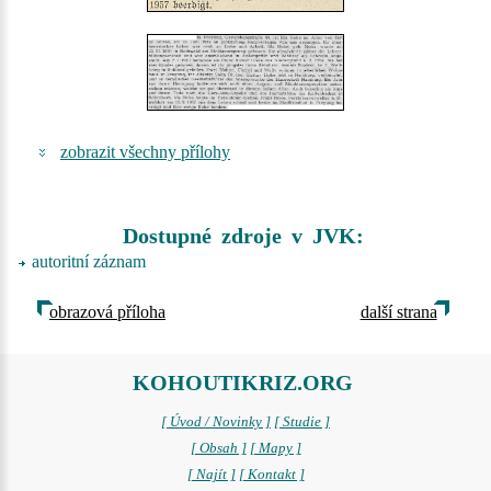
zobrazit všechny přílohy
Dostupné zdroje v JVK:
autoritní záznam
obrazová příloha
další strana
KOHOUTIKRIZ.ORG
[ Úvod / Novinky ]
[ Studie ]
[ Obsah ]
[ Mapy ]
[ Najít ]
[ Kontakt ]