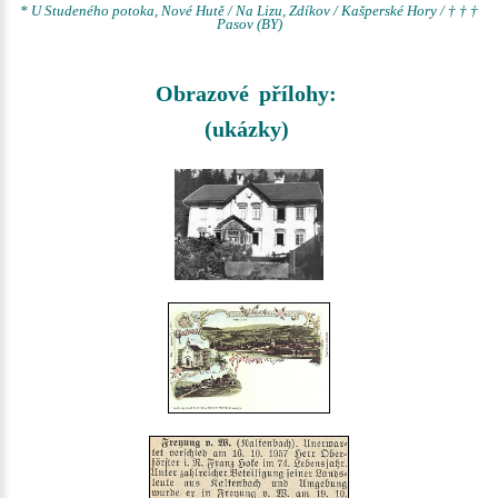
* U Studeného potoka, Nové Hutě / Na Lizu, Zdíkov / Kašperské Hory / † † †
Pasov (BY)
Obrazové přílohy:
(ukázky)