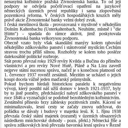
nenasytná kořistnice pražská Živnostenská banka. To od její
podpory se odvíjela počešťovací opatření na jazykově
německých územích první republiky i sama zlopověstná
pozemková reforma. V českých hospodářských kruzích měly
právě akcie Živnostenské banky velmi dobrý zvuk.
I česká menšinová škola - provozovaná v myslivně v někdejším
Dolním Kaltenbachu (Unterkaltenbach, Neuhütte, místně i "die
Hüttn") - spadala do rámce aktivit, jimž poskytovala
Živnostenská banka velkorysou podporu.
Obecně vzato byly však skandální manýry kolem rabování
někdejšího zdíkovského panství i státotvorně myslícím Čechům
stravou trochu příliš silnou. Rozhořely se kolem toho posléze
dalekosáhlé politické rozbroje.
Stát proto převzal roku 1929 revíry Kvilda a Bučina do přímého
vlastnictví a pro revíry Nové Hutě, Pláně a Na Lizu zavedl
nejprve státní nucenou správu, načež je s konečnou platností od
1. července 1937 rovněž zestátnil. Mezitím se ucházel o jejich
koupi docela vážně jeden maďarský průmyslník.
Pokud bychom hledali historickou paralelu k negativnímu
vývoji, který postihl náš užší domov v letech 1921-1937, byly
by to jistě poměry, předcházející nabytí zdíkovského panství v
roce 1846 a vyznačující se podobně bezohledným kořistnictvím.
Zestátnění přineslo brzy záblesky pozitivních změn. Kácení se
minimalizovalo, lesní cesty se začaly znovu udržovat, do
pořádku se dávaly i budovy v majetku lesů. K 1. říjnu 1938
převzala český státní majetek (rozuměj v územích obsazených
následkem mnichovské dohody - pozn. překl.) Německá říše a
správu zdíkovských lesů převzala bavorská lesní správa v Řezně