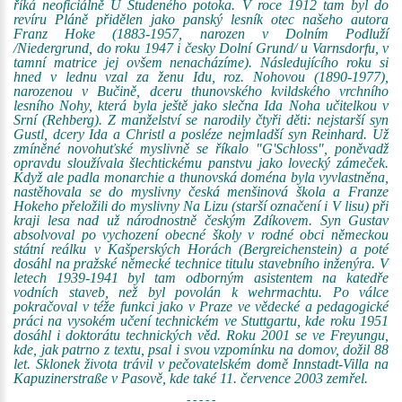
říká neoficiálně U Studeného potoka. V roce 1912 tam byl do
revíru Pláně přidělen jako panský lesník otec našeho autora
Franz Hoke (1883-1957, narozen v Dolním Podluží
/Niedergrund, do roku 1947 i česky Dolní Grund/ u Varnsdorfu, v
tamní matrice jej ovšem nenacházíme). Následujícího roku si
hned v lednu vzal za ženu Idu, roz. Nohovou (1890-1977),
narozenou v Bučině, dceru thunovského kvildského vrchního
lesního Nohy, která byla ještě jako slečna Ida Noha učitelkou v
Srní (Rehberg). Z manželství se narodily čtyři děti: nejstarší syn
Gustl, dcery Ida a Christl a posléze nejmladší syn Reinhard. Už
zmíněné novohuťské myslivně se říkalo "G'Schloss", poněvadž
opravdu sloužívala šlechtickému panstvu jako lovecký zámeček.
Když ale padla monarchie a thunovská doména byla vyvlastněna,
nastěhovala se do myslivny česká menšinová škola a Franze
Hokeho přeložili do myslivny Na Lizu (starší označení i V lisu) při
kraji lesa nad už národnostně českým Zdíkovem. Syn Gustav
absolvoval po vychození obecné školy v rodné obci německou
státní reálku v Kašperských Horách (Bergreichenstein) a poté
dosáhl na pražské německé technice titulu stavebního inženýra. V
letech 1939-1941 byl tam odborným asistentem na katedře
vodních staveb, než byl povolán k wehrmachtu. Po válce
pokračoval v téže funkci jako v Praze ve vědecké a pedagogické
práci na vysokém učení technickém ve Stuttgartu, kde roku 1951
dosáhl i doktorátu technických věd. Roku 2001 se ve Freyungu,
kde, jak patrno z textu, psal i svou vzpomínku na domov, dožil 88
let. Sklonek života trávil v pečovatelském domě Innstadt-Villa na
Kapuzinerstraße v Pasově, kde také 11. července 2003 zemřel.
- - - - -