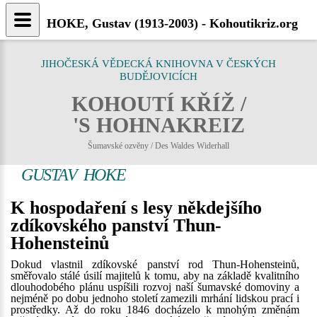
HOKE, Gustav (1913-2003) - Kohoutikriz.org
JIHOČESKÁ VĚDECKÁ KNIHOVNA V ČESKÝCH
BUDĚJOVICÍCH
KOHOUTÍ KŘÍŽ /
'S HOHNAKREIZ
Šumavské ozvěny / Des Waldes Widerhall
GUSTAV HOKE
K hospodaření s lesy někdejšího
zdíkovského panství Thun-
Hohensteinů
Dokud vlastnil zdíkovské panství rod Thun-Hohensteinů,
směřovalo stálé úsilí majitelů k tomu, aby na základě kvalitního
dlouhodobého plánu uspíšili rozvoj naší šumavské domoviny a
nejméně po dobu jednoho století zamezili mrhání lidskou prací i
prostředky. Až do roku 1846 docházelo k mnohým změnám