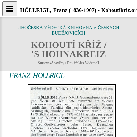
HÖLLRIGL, Franz (1836-1907) - Kohoutikriz.or
JIHOČESKÁ VĚDECKÁ KNIHOVNA V ČESKÝCH
BUDĚJOVICÍCH
KOHOUTÍ KŘÍŽ /
'S HOHNAKREIZ
Šumavské ozvěny / Des Waldes Widerhall
FRANZ HÖLLRIGL