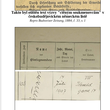
Takto byl otištěn text výzvy "ctěným soukmenovcům" v
českobudějovickém německém listě
Repro Budweiser Zeitung, 1884, č. 33, s. 1