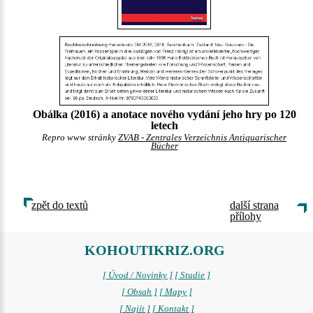
Obálka (2016) a anotace nového vydání jeho hry po 120
letech
Repro www stránky
ZVAB - Zentrales Verzeichnis Antiquarischer
Bücher
zpět do textů
další strana
přílohy
KOHOUTIKRIZ.ORG
[ Úvod / Novinky ]
[ Studie ]
[ Obsah ]
[ Mapy ]
[ Najít ]
[ Kontakt ]