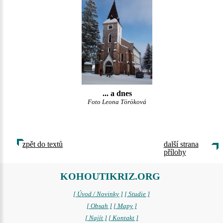
... a dnes
Foto Leona Töröková
zpět do textů
další strana
přílohy
KOHOUTIKRIZ.ORG
[ Úvod / Novinky ]
[ Studie ]
[ Obsah ]
[ Mapy ]
[ Najít ]
[ Kontakt ]