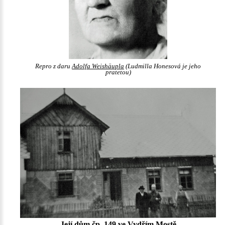
Repro z daru
Adolfa Weishäupla
(Ludmilla Honesová je jeho
pratetou)
Její dům čp. 149 ve Vydřím Mostě