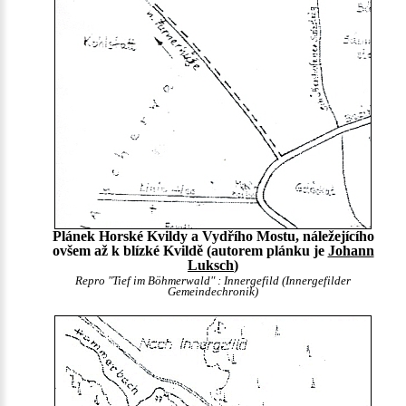
Plánek Horské Kvildy a Vydřího Mostu, náležejícího
ovšem až k blízké Kvildě (autorem plánku je
Johann
Luksch
)
Repro "Tief im Böhmerwald" : Innergefild (Innergefilder
Gemeindechronik)