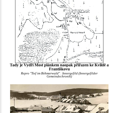
Tady je Vydří Most plánkem naopak přiřazen ke Kvildě a
Františkovu
Repro "Tief im Böhmerwald" : Innergefild (Innergefilder
Gemeindechronik)