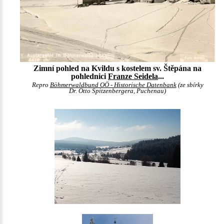
Zimní pohled na Kvildu s kostelem sv. Štěpána na
pohlednici
Franze Seidela
...
Repro
Böhmerwaldbund OÖ - Historische Datenbank
(ze sbírky
Dr. Otto Spitzenbergera, Puchenau)