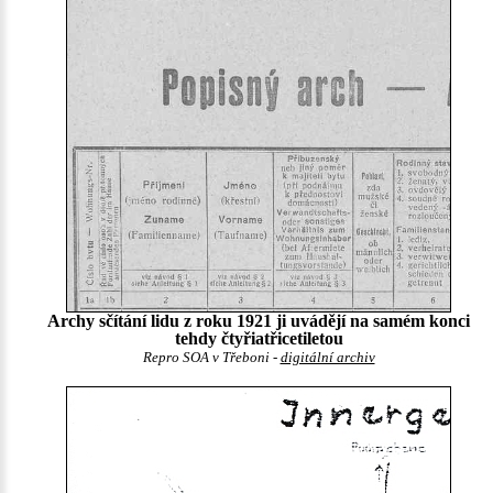
Archy sčítání lidu z roku 1921 ji uvádějí na samém konci
tehdy čtyřiatřicetiletou
Repro SOA v Třeboni -
digitální archiv